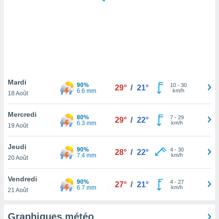
logies
e
s
tez pas
ation de
, vous
z à
à notre
Mardi
90%
10
-
30
29°
/
21°
6.6 mm
km/h
18 Août
.com.
 cas,
Mercredi
80%
7
-
29
us
29°
/
22°
6.3 mm
km/h
19 Août
ns que
s
Jeudi
90%
4
-
30
28°
/
22°
ires
7.4 mm
km/h
20 Août
urer la
on sur le
Vendredi
90%
4
-
27
 seront
27°
/
21°
6.7 mm
km/h
21 Août
, et que
ies ne
as
Graphiques météo