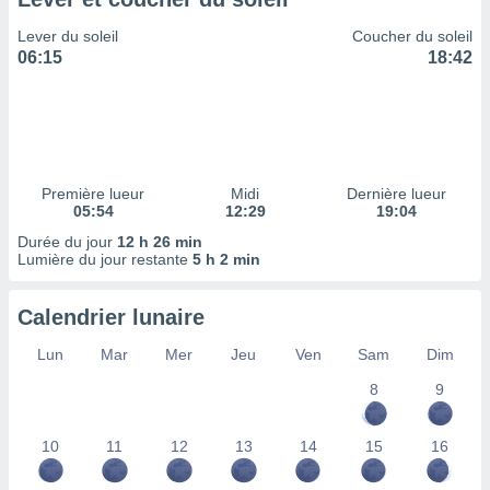
ires
ons le
Lever du soleil
Coucher du soleil
ent des
06:15
18:42
es
 :
et/ou
 à des
ions sur
eil,
Première lueur
Midi
Dernière lueur
des
05:54
12:29
19:04
limitées
Durée du jour
12 h 26 min
Lumière du jour restante
5 h 2 min
nner la
, créer
ils pour
Calendrier lunaire
ité
lisée,
Lun
Mar
Mer
Jeu
Ven
Sam
Dim
des
our
8
9
nner des
és
10
11
12
13
14
15
16
lisées,
s profils
enus