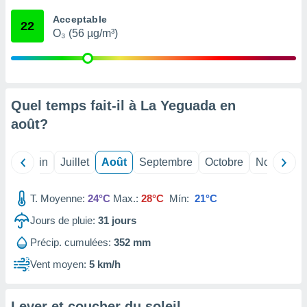
nées
Acceptable
lles sur
22
O₃ (56 µg/m³)
d'un
égitime,
vous
vous
 Pour ce
ous
Quel temps fait-il à La Yeguada en
etirer
août
?
ement
 opposer
Mai
Juin
Juillet
Août
Septembre
Octobre
Novembre
ement
nées à
ment en
T. Moyenne:
24°C
Max.:
28°C
Mín:
21°C
 sur «
res
» ou
Jours de pluie:
31
jours
e
Précip. cumulées:
352 mm
que de
kies
Vent moyen:
5 km/h
ite web.
t nos
Lever et coucher du soleil