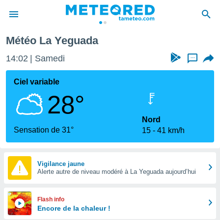
Météo La Yeguada
e
ntialité
14:02
Samedi
...
enu de
o.com
Ciel variable
o.com) a
28°
aré par
onnels
Nord
arantir
Sensation de 31°
15
41 km/h
té des
ions
. Vous
accéder
Vigilance jaune
e en
Alerte autre de niveau modéré à La Yeguada aujourd’hui
 les
s :
Flash info
Encore de la chaleur !
r les