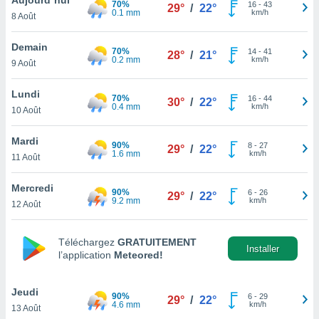
70%
n «
16
-
43
29°
/
22°
0.1 mm
km/h
8 Août
 et
r »,
cédez au
Demain
70%
14
-
41
28°
/
21°
 et vous
0.2 mm
km/h
9 Août
z
ation de
Lundi
70%
16
-
44
30°
/
22°
0.4 mm
km/h
10 Août
qu'ils
 nous ou
aires,
Mardi
90%
8
-
27
29°
/
22°
1.6 mm
km/h
11 Août
nt de
t
Mercredi
90%
6
-
26
er le
29°
/
22°
9.2 mm
km/h
12 Août
ement
te, ainsi
Téléchargez
GRATUITEMENT
per un
Installer
l’application
Meteored!
écifique
us
de la
Jeudi
90%
6
-
29
29°
/
22°
 et du
4.6 mm
km/h
13 Août