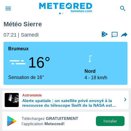
Météo Sierre
e
ntialité
07:21
Samedi
...
enu de
o.com
Brumeux
o.com) a
16°
aré par
onnels
Nord
arantir
Sensation de 16°
4
18 km/h
té des
ions
. Vous
Astronomie
accéder
Alerte spatiale : un satellite privé envoyé à la
e en
rescousse du télescope Swift de la NASA est
 les
hors de contrôle
Téléchargez
GRATUITEMENT
s :
Installer
l’application
Meteored!
r les