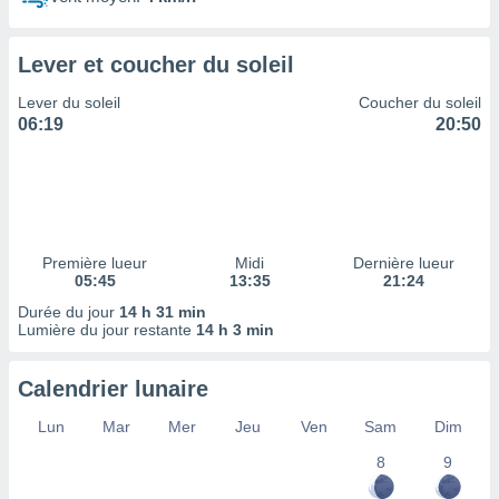
ires
ons le
ent des
Lever et coucher du soleil
es
 :
Lever du soleil
Coucher du soleil
et/ou
06:19
20:50
 à des
ions sur
eil,
des
limitées
Première lueur
Midi
Dernière lueur
nner la
05:45
13:35
21:24
, créer
ils pour
Durée du jour
14 h 31 min
ité
Lumière du jour restante
14 h 3 min
lisée,
des
Calendrier lunaire
our
nner des
Lun
Mar
Mer
Jeu
Ven
Sam
Dim
és
lisées,
8
9
s profils
enus