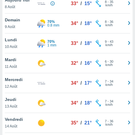
n «
8
-
35
33°
/
15°
km/h
8 Août
 et
r »,
cédez au
Demain
70%
8
-
36
34°
/
18°
 et vous
0.8 mm
km/h
9 Août
z
ation de
Lundi
70%
9
-
43
33°
/
18°
1 mm
km/h
10 Août
qu'ils
 nous ou
aires,
Mardi
6
-
30
32°
/
16°
km/h
11 Août
nt de
t
Mercredi
7
-
34
er le
34°
/
17°
km/h
12 Août
ement
te, ainsi
Jeudi
7
-
34
34°
/
18°
km/h
per un
13 Août
écifique
us
Vendredi
7
-
36
de la
35°
/
21°
km/h
14 Août
 et du