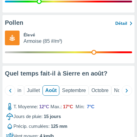
nées
lles sur
d'un
égitime,
Pollen
Détail
vous
vous
Élevé
 Pour ce
Armoise (85 #/m³)
ous
etirer
ement
 opposer
Quel temps fait-il à Sierre en
août
?
ement
nées à
ment en
Mai
Juin
Juillet
Août
Septembre
Octobre
Novembre
 sur «
res
» ou
e
T. Moyenne:
12°C
Max.:
17°C
Mín:
7°C
que de
kies
Jours de pluie:
15
jours
ite web.
Précip. cumulées:
125 mm
t nos
Vent moyen:
4 km/h