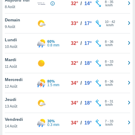
n «
8
-
35
32°
/
14°
km/h
8 Août
 et
r »,
cédez au
Demain
10
-
42
33°
/
17°
 et vous
km/h
9 Août
z
ation de
Lundi
60%
8
-
36
32°
/
17°
0.8 mm
km/h
10 Août
qu'ils
 nous ou
aires,
Mardi
8
-
33
32°
/
18°
km/h
11 Août
nt de
t
Mercredi
80%
8
-
36
er le
34°
/
19°
1.5 mm
km/h
12 Août
ement
te, ainsi
Jeudi
8
-
31
34°
/
18°
km/h
per un
13 Août
écifique
us
Vendredi
30%
7
-
33
de la
34°
/
19°
0.3 mm
km/h
14 Août
 et du