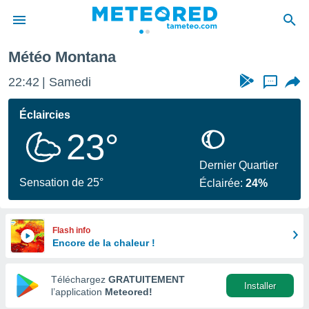
Météo Montana
e
ntialité
22:42
Samedi
...
enu de
o.com
Éclaircies
o.com) a
23°
aré par
onnels
Dernier Quartier
arantir
Sensation de 25°
Éclairée:
24%
té des
ions
. Vous
accéder
Flash info
e en
Encore de la chaleur !
 les
Téléchargez
GRATUITEMENT
s :
Installer
l’application
Meteored!
r les