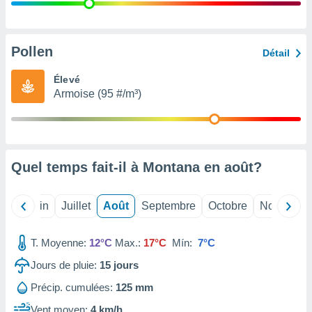
nées
lles sur
d'un
égitime,
Pollen
Détail
vous
vous
Élevé
 Pour ce
Armoise (95 #/m³)
ous
etirer
ement
 opposer
Quel temps fait-il à Montana en
août
?
ement
nées à
ment en
Mai
Juin
Juillet
Août
Septembre
Octobre
Novembre
 sur «
res
» ou
e
T. Moyenne:
12°C
Max.:
17°C
Mín:
7°C
que de
kies
Jours de pluie:
15
jours
ite web.
Précip. cumulées:
125 mm
t nos
Vent moyen:
4 km/h