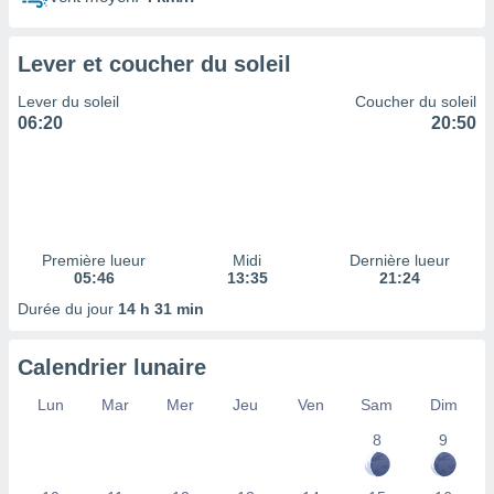
ires
ons le
ent des
Lever et coucher du soleil
es
 :
Lever du soleil
Coucher du soleil
et/ou
06:20
20:50
 à des
ions sur
eil,
des
limitées
Première lueur
Midi
Dernière lueur
nner la
05:46
13:35
21:24
, créer
ils pour
Durée du jour
14 h 31 min
ité
lisée,
Calendrier lunaire
des
our
Lun
Mar
Mer
Jeu
Ven
Sam
Dim
nner des
és
8
9
lisées,
s profils
enus