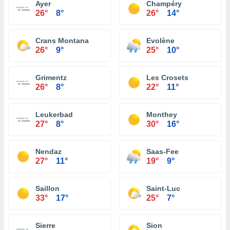
Ayer
Champéry
26°
8°
26°
14°
Crans Montana
Evolène
26°
9°
25°
10°
Grimentz
Les Crosets
26°
8°
22°
11°
Leukerbad
Monthey
27°
8°
30°
16°
Nendaz
Saas-Fee
27°
11°
19°
9°
Saillon
Saint-Luc
33°
17°
25°
7°
Sierre
Sion