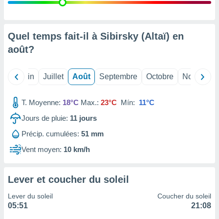
nées
lles sur
d'un
égitime,
Quel temps fait-il à Sibirsky (Altaï) en
vous
août
?
vous
 Pour ce
ous
Mai
Juin
Juillet
Août
Septembre
Octobre
Novembre
etirer
ement
T. Moyenne:
18°C
Max.:
23°C
Mín:
11°C
 opposer
ement
Jours de pluie:
11
jours
nées à
Précip. cumulées:
51 mm
ment en
 sur «
Vent moyen:
10 km/h
res
» ou
e
que de
Lever et coucher du soleil
kies
ite web.
Lever du soleil
Coucher du soleil
05:51
21:08
t nos