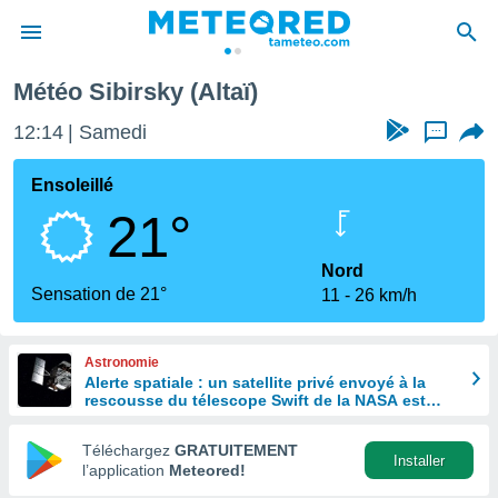
Météo Sibirsky (Altaï)
e
ntialité
12:14
Samedi
...
enu de
o.com
Ensoleillé
o.com) a
21°
aré par
onnels
Nord
arantir
Sensation de 21°
11
26 km/h
té des
ions
. Vous
Astronomie
accéder
Alerte spatiale : un satellite privé envoyé à la
e en
rescousse du télescope Swift de la NASA est
 les
hors de contrôle
Téléchargez
GRATUITEMENT
s :
Installer
l’application
Meteored!
r les