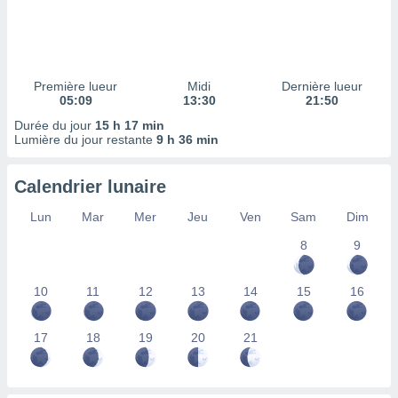
ires
ons le
ent des
es
 :
Première lueur
Midi
Dernière lueur
et/ou
05:09
13:30
21:50
 à des
Durée du jour
15 h 17 min
ions sur
Lumière du jour restante
9 h 36 min
eil,
des
limitées
Calendrier lunaire
nner la
Lun
Mar
Mer
Jeu
Ven
Sam
Dim
, créer
ils pour
8
9
ité
lisée,
10
11
12
13
14
15
16
des
our
nner des
17
18
19
20
21
és
lisées,
s profils
enus