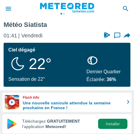
Météo Siatista
e
ntialité
01:41
Vendredi
...
enu de
o.com
Ciel dégagé
o.com) a
22°
aré par
onnels
Dernier Quartier
arantir
Sensation de 22°
Éclairée:
36%
té des
ions
. Vous
Flash info
accéder
Une nouvelle canicule attendue la semaine
e en
prochaine en France !
 les
Téléchargez
GRATUITEMENT
s :
Installer
l’application
Meteored!
r les