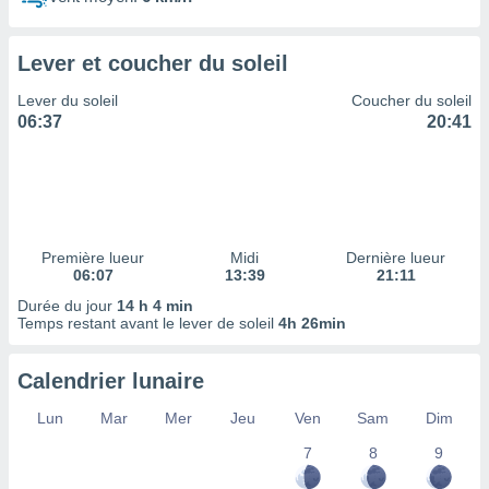
ires
ons le
ent des
Lever et coucher du soleil
es
 :
Lever du soleil
Coucher du soleil
et/ou
06:37
20:41
 à des
ions sur
eil,
des
limitées
Première lueur
Midi
Dernière lueur
nner la
06:07
13:39
21:11
, créer
ils pour
Durée du jour
14 h 4 min
ité
Temps restant avant le lever de soleil
4h 26min
lisée,
des
Calendrier lunaire
our
nner des
Lun
Mar
Mer
Jeu
Ven
Sam
Dim
és
lisées,
7
8
9
s profils
enus