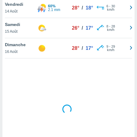
Vendredi
lisé en
60%
6
-
30
28°
/
18°
2.1 mm
km/h
 de
14 Août
. Vous
rouver
Samedi
8
-
28
26°
/
17°
km/h
15 Août
ations
re
Dimanche
que de
9
-
29
28°
/
17°
km/h
kies
16 Août
r votre
ement à
ment en
sur le
res des
kies
le au
page de
te web.
MENT,
 les