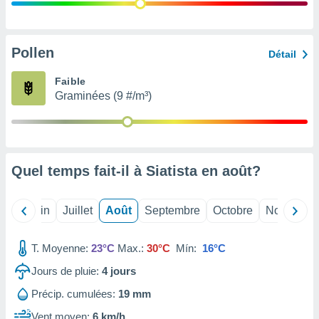
nées
lles sur
d'un
égitime,
Pollen
Détail
vous
vous
Faible
 Pour ce
Graminées (9 #/m³)
ous
etirer
ement
 opposer
Quel temps fait-il à Siatista en
août
?
ement
nées à
ment en
Mai
Juin
Juillet
Août
Septembre
Octobre
Novembre
 sur «
res
» ou
e
T. Moyenne:
23°C
Max.:
30°C
Mín:
16°C
que de
kies
Jours de pluie:
4
jours
ite web.
Précip. cumulées:
19 mm
t nos
Vent moyen:
6 km/h