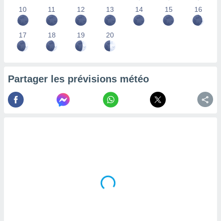
lisés,
10
11
12
13
14
15
16
des
our
17
18
19
20
nner des
s
lisés,
la
ance des
Partager les prévisions météo
s,
la
ance des
s,
dre les
par le
ques ou
inaisons
ées
nt de
tes
,
er et
r les