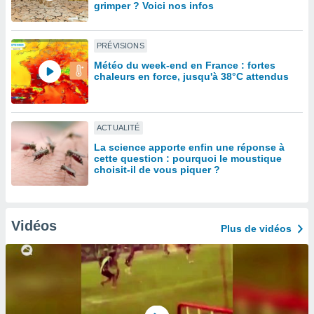
grimper ? Voici nos infos
lisé en
 de
. Vous
PRÉVISIONS
rouver
Météo du week-end en France : fortes
chaleurs en force, jusqu'à 38°C attendus
ations
re
que de
kies
ACTUALITÉ
r votre
ement à
La science apporte enfin une réponse à
ment en
cette question : pourquoi le moustique
choisit-il de vous piquer ?
sur le
res des
kies
le au
Vidéos
Plus de vidéos
page de
te web.
MENT,
 les