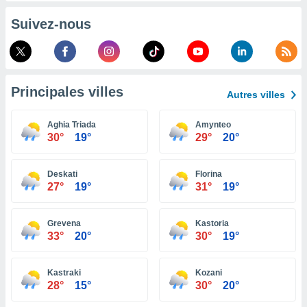
pour
 le
Suivez-nous
ement
afficher
licité ou
enu
lisé,
Principales villes
e vous
Autres villes
r de la
Aghia Triada
Amynteo
30°
19°
29°
20°
 non
lisée.
uvez
Deskati
Florina
27°
19°
31°
19°
ation des
et
à notre
Grevena
Kastoria
33°
20°
30°
19°
 par le
 cette
ion en
Kastraki
Kozani
sur le
28°
15°
30°
20°
«
».