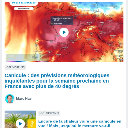
n «
 et
r »,
cédez au
 et vous
z
ation de
qu'ils
 nous ou
aires,
nt de
PRÉVISIONS
t
Canicule : des prévisions météorologiques
er le
inquiétantes pour la semaine prochaine en
ement
France avec plus de 40 degrés
te, ainsi
Marc Hay
per un
écifique
us
PRÉVISIONS
de la
Encore de la chaleur voire une canicule en
 et du
vue ! Mais jusqu'où le mercure va-t-il