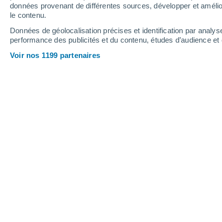
données provenant de différentes sources, développer et amélior
le contenu.
24°
/
11°
26°
/
13°
22°
/
12°
Données de géolocalisation précises et identification par analys
performance des publicités et du contenu, études d’audience e
11
-
21
km/h
14
-
32
km/h
17
16
-
38
km/h
Voir nos 1199 partenaires
Météo Shinfield aujourd´hui
, 6 août
Couvert
20°
12:00
T. ressentie
20°
Ciel variable
21°
13:00
T. ressentie
21°
Ciel variable
21°
14:00
T. ressentie
21°
Ciel variable
22°
15:00
T. ressentie
22°