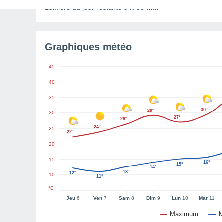
Lumière du jour restante
9 h 33 min
Graphiques météo
45
40
35
30°
29°
30
27°
26°
24°
25
22°
20
15
16°
15°
14°
13°
12°
10
11°
°C
Jeu
6
Ven
7
Sam
8
Dim
9
Lun
10
Mar
11
Maximum