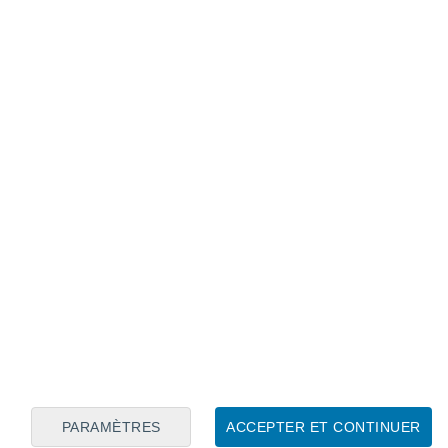
Calendrier lunaire
Lun
Mar
Mer
Jeu
Ven
Sam
Dim
6
7
8
9
10
11
12
13
14
15
16
17
18
19
PARAMÈTRES
ACCEPTER ET CONTINUER