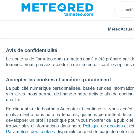
Météo
Actual
Avis de confidentialité
Le contenu de Tameteo.com (tameteo.com) a été préparé par des 
fournies. Vous pouvez accéder à ce site en utilisant les options 
Accepter les cookies et accéder gratuitement
Accueil
Royaume-Uni
Angleterre du Sud-Est
Sh
La publicité numérique personnalisée, basée sur des information
similaires, nous permet de financer notre activité afin de conti
Météo Shinfield
qualité.
En cliquant sur le bouton « Accepter et continuer », vous accéde
11:49
Jeudi
qu'ils soient à nous ou à partenaires, qui nous permettent de sui
développer un profil spécifique pour vous montrer de la publicit
trouver plus d'informations dans notre
Politique de cookies
et re
Couvert
Paramètres des cookies
disponible au pied de page de notre si