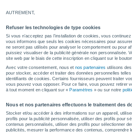
20°
AUTREMENT,
Nord-oues
Refuser les technologies de type cookies
Sensation de 20°
16
-
37 km
Si vous n'acceptez pas l'installation de cookies, vous continu
vous informons que seuls les cookies nécessaires pour assurer la
ne seront pas utilisés pour analyser le comportement ou pour af
puissiez visualiser de la publicité générale non personnalisée. V
Flash info
site web par le biais de cette inscription en cliquant sur le bouto
Découvrez la tendance météo entre août et oc
Avec votre consentement, nous et
nos partenaires
utilisons des
pour stocker, accéder et traiter des données personnelles telles 
Météo 1 - 7 jours
Heure par heure
Actualité
Carte 
identifiants de cookies. Certains fournisseurs peuvent traiter vo
vous pouvez vous opposer. Pour ce faire, vous pouvez retirer
à tout moment en cliquant sur «
Paramètres
» ou sur notre
poli
Demain
Samedi
D
Aujourd´hui
Nous et nos partenaires effectuons le traitement des d
7 Août
8 Août
6 Août
Stocker et/ou accéder à des informations sur un appareil, utilise
profils pour la publicité personnalisée, utiliser des profils pour 
contenus personnalisés, utiliser des profils pour sélectionner
publicités, mesurer la performance des contenus, comprendre le