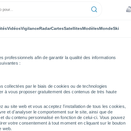
ités
Vidéos
Vigilance
Radar
Cartes
Satellites
Modèles
Monde
Ski
professionnels afin de garantir la qualité des informations
suivantes :
infield
s collectées par le biais de cookies ou de technologies
nuer à vous proposer gratuitement des contenus de très haute
z au site web et vous acceptez l'installation de tous les cookies,
...
vre et d'analyser le comportement sur le site, ainsi que de
é et du contenu personnalisé en fonction de celui-ci. Vous pouvez
Heure par heure
tirer votre consentement à tout moment en cliquant sur le bouton
Ciel nuageux dans les
te web.
prochaines heures