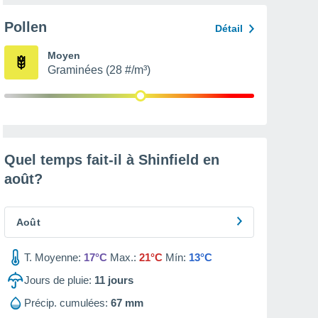
Pollen
Détail
Moyen
Graminées (28 #/m³)
Quel temps fait-il à Shinfield en
août
?
Août
T. Moyenne:
17°C
Max.:
21°C
Mín:
13°C
Jours de pluie:
11
jours
Précip. cumulées:
67 mm