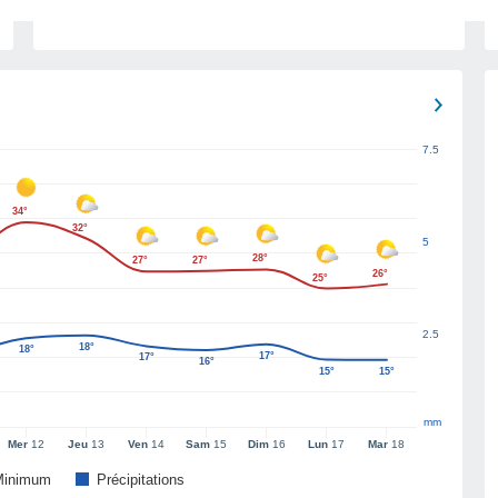
7.5
34°
32°
5
28°
27°
27°
26°
25°
2.5
18°
18°
17°
17°
16°
15°
15°
mm
Mer
12
Jeu
13
Ven
14
Sam
15
Dim
16
Lun
17
Mar
18
Minimum
Précipitations