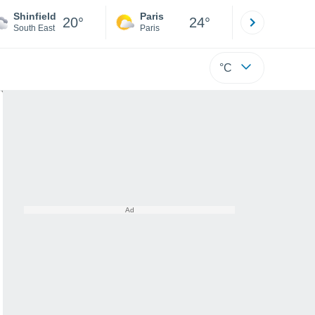
Shinfield
Paris
Montpelli
20°
24°
South East
Paris
Hérault
°C