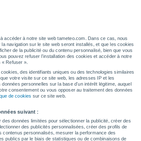
t
/h
ez à accéder à notre site web tameteo.com. Dans ce cas, nous
 navigation sur le site web seront installés, et que les cookies
ficher de la publicité ou du contenu personnalisé, bien que vous
ous pouvez refuser l'installation des cookies et accéder à notre
n « Refuser ».
tobre
 cookies, des identifiants uniques ou des technologies similaires
que votre visite sur ce site web, les adresses IP et les
de pluie
Radar de pluie
Satellites
Modèles
s données personnelles sur la base d'un intérêt légitime, auquel
 votre consentement ou vous opposer au traitement des données
tique de cookies
sur ce site web.
imanche
Lundi
Mardi
Mercredi
onnées suivant :
9 Août
10 Août
11 Août
12 Août
r des données limitées pour sélectionner la publicité, créer des
sélectionner des publicités personnalisées, créer des profils de
 des contenus personnalisés, mesurer la performance des
s publics par le biais de statistiques ou de combinaisons de