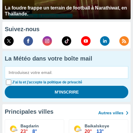
La foudre frappe un terrain de football à Narathiwat, en
Thaïlande.
Suivez-nous
La Météo dans votre boîte mail
J'ai lu et j'accepte la politique de privacité
Principales villes
Autres villes
Bagdarin
Baikalskoye
23°
8°
20°
13°