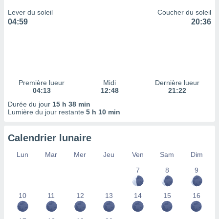
ires
ons le
Lever du soleil
Coucher du soleil
ent des
04:59
20:36
es
 :
et/ou
 à des
ions sur
eil,
Première lueur
Midi
Dernière lueur
des
04:13
12:48
21:22
limitées
Durée du jour
15 h 38 min
Lumière du jour restante
5 h 10 min
nner la
, créer
ils pour
Calendrier lunaire
ité
lisée,
Lun
Mar
Mer
Jeu
Ven
Sam
Dim
des
7
8
9
our
nner des
és
10
11
12
13
14
15
16
lisées,
s profils
enus