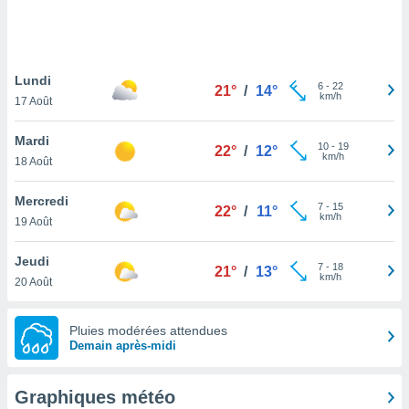
logies
e
s
Lundi
tez pas
6
-
22
21°
/
14°
km/h
ation de
17 Août
, vous
z à
Mardi
10
-
19
22°
/
12°
à notre
km/h
18 Août
.com.
Mercredi
 cas,
7
-
15
22°
/
11°
km/h
us
19 Août
ns que
s
Jeudi
7
-
18
21°
/
13°
km/h
20 Août
ires
urer la
on sur le
Pluies modérées attendues
 seront
Demain après-midi
, et que
ies ne
as
Graphiques météo