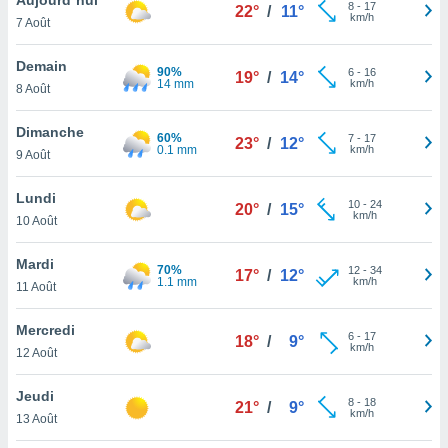
n «
8
-
17
22°
/
11°
km/h
7 Août
 et
r »,
cédez au
Demain
90%
6
-
16
19°
/
14°
 et vous
14 mm
km/h
8 Août
z
ation de
Dimanche
60%
7
-
17
23°
/
12°
0.1 mm
km/h
9 Août
qu'ils
 nous ou
aires,
Lundi
10
-
24
20°
/
15°
km/h
10 Août
nt de
t
Mardi
70%
12
-
34
er le
17°
/
12°
1.1 mm
km/h
11 Août
ement
te, ainsi
Mercredi
6
-
17
18°
/
9°
km/h
per un
12 Août
écifique
us
Jeudi
8
-
18
de la
21°
/
9°
km/h
13 Août
 et du