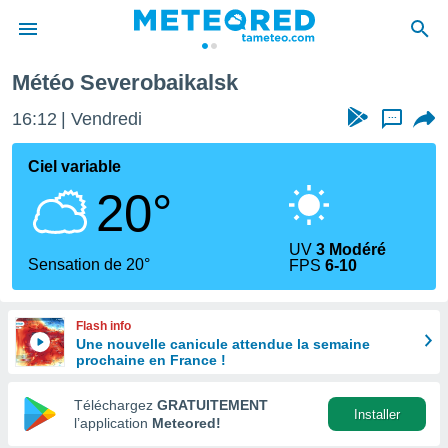
Météo Severobaikalsk
e
ntialité
16:12
Vendredi
...
enu de
o.com
Ciel variable
o.com) a
20°
aré par
onnels
UV
3 Modéré
arantir
Sensation de 20°
FPS
6-10
té des
ions
. Vous
Flash info
accéder
Une nouvelle canicule attendue la semaine
e en
prochaine en France !
 les
Téléchargez
GRATUITEMENT
s :
Installer
l’application
Meteored!
r les