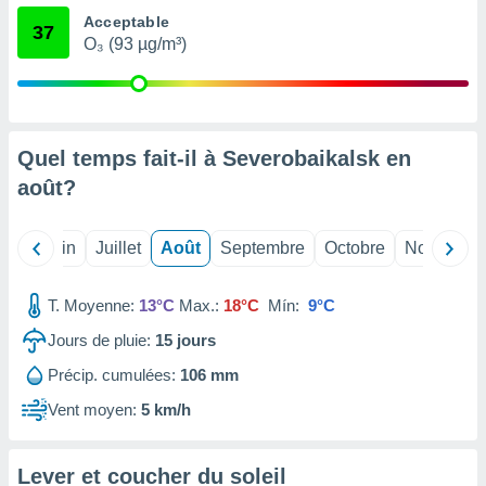
nées
Acceptable
37
lles sur
O₃ (93 µg/m³)
d'un
égitime,
vous
vous
 Pour ce
Quel temps fait-il à Severobaikalsk en
ous
etirer
août
?
ement
 opposer
Mai
Juin
Juillet
Août
Septembre
Octobre
Novembre
ement
nées à
ment en
T. Moyenne:
13°C
Max.:
18°C
Mín:
9°C
 sur «
Jours de pluie:
15
jours
res
» ou
e
Précip. cumulées:
106 mm
que de
kies
Vent moyen:
5 km/h
ite web.
t nos
Lever et coucher du soleil