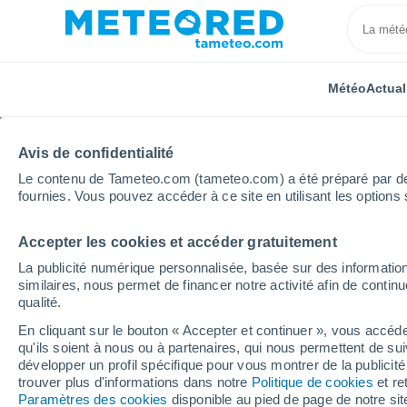
Météo
Actual
Avis de confidentialité
Le contenu de Tameteo.com (tameteo.com) a été préparé par des 
fournies. Vous pouvez accéder à ce site en utilisant les options 
Accepter les cookies et accéder gratuitement
Accueil
Russie
Bouriatie
Novy Zagan
La publicité numérique personnalisée, basée sur des information
similaires, nous permet de financer notre activité afin de conti
Météo Novy Zagan
qualité.
En cliquant sur le bouton « Accepter et continuer », vous accéde
21:00
Samedi
qu'ils soient à nous ou à partenaires, qui nous permettent de sui
développer un profil spécifique pour vous montrer de la publicit
trouver plus d'informations dans notre
Politique de cookies
et re
Ciel variable
Paramètres des cookies
disponible au pied de page de notre si