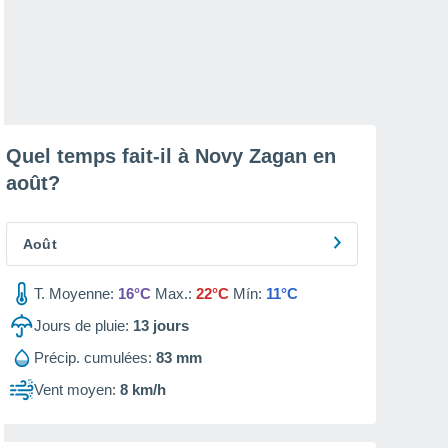
Quel temps fait-il à Novy Zagan en
août
?
Août
T. Moyenne:
16°C
Max.:
22°C
Mín:
11°C
Jours de pluie:
13
jours
Précip. cumulées:
83 mm
Vent moyen:
8 km/h