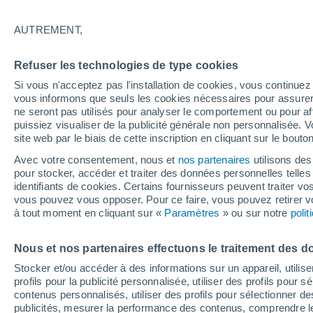
22°
AUTREMENT,
Nord
Refuser les technologies de type cookies
Sensation de 22°
4
-
13 km/
Si vous n'acceptez pas l'installation de cookies, vous continu
vous informons que seuls les cookies nécessaires pour assurer la
ne seront pas utilisés pour analyser le comportement ou pour af
puissiez visualiser de la publicité générale non personnalisée. V
Flash info
site web par le biais de cette inscription en cliquant sur le bouto
Encore de la chaleur !
Avec votre consentement, nous et
nos partenaires
utilisons des
pour stocker, accéder et traiter des données personnelles telles 
Météo 1 - 7 jours
Heure par heure
Actualité
Carte 
identifiants de cookies. Certains fournisseurs peuvent traiter vo
vous pouvez vous opposer. Pour ce faire, vous pouvez retirer
à tout moment en cliquant sur «
Paramètres
» ou sur notre
poli
Demain
Lundi
Aujourd´hui
Nous et nos partenaires effectuons le traitement des d
9 Août
10 Août
8 Août
Stocker et/ou accéder à des informations sur un appareil, utilise
profils pour la publicité personnalisée, utiliser des profils pour 
contenus personnalisés, utiliser des profils pour sélectionner
publicités, mesurer la performance des contenus, comprendre le
90%
90%