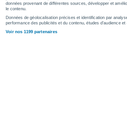
13 mm
23 mm
données provenant de différentes sources, développer et amélior
le contenu.
25°
/
14°
21°
/
12°
31°
/
20°
Données de géolocalisation précises et identification par analys
performance des publicités et du contenu, études d’audience e
16
-
36
km/h
20
-
43
km/h
11
14
-
31
km/h
Voir nos 1199 partenaires
Météo Novy Zagan aujourd´hui
, 8 aoû
Ciel variable
28°
17:00
T. ressentie
29°
Éclaircies
27°
18:00
T. ressentie
28°
Ciel variable
26°
19:00
T. ressentie
27°
Ciel variable
24°
20:00
T. ressentie
25°