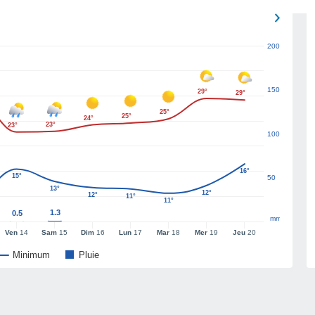
200
150
29°
29°
25°
25°
24°
23°
23°
100
16°
15°
50
13°
12°
12°
11°
11°
1.3
0.5
mm
Ven
14
Sam
15
Dim
16
Lun
17
Mar
18
Mer
19
Jeu
20
Minimum
Pluie