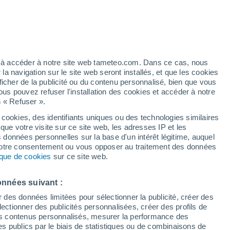
Ouragan
Dolphin À 3.034 km
h
Risque d'orages
ez à accéder à notre site web tameteo.com. Dans ce cas, nous
Demain tôt dans la matinée
 navigation sur le site web seront installés, et que les cookies
ficher de la publicité ou du contenu personnalisé, bien que vous
ous pouvez refuser l'installation des cookies et accéder à notre
n « Refuser ».
 cookies, des identifiants uniques ou des technologies similaires
que votre visite sur ce site web, les adresses IP et les
des températures
Radar de pluie
Satellites
Modèles
s données personnelles sur la base d'un intérêt légitime, auquel
 votre consentement ou vous opposer au traitement des données
tique de cookies
sur ce site web.
Mardi
Mercredi
Jeudi
Vendredi
onnées suivant :
11 Août
12 Août
13 Août
14 Août
r des données limitées pour sélectionner la publicité, créer des
sélectionner des publicités personnalisées, créer des profils de
 des contenus personnalisés, mesurer la performance des
s publics par le biais de statistiques ou de combinaisons de
60%