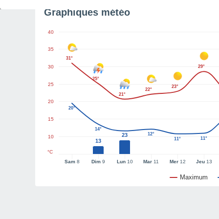
Graphiques météo
40
35
31°
30
29°
25°
25
23°
22°
21°
20
20°
15
14°
12°
23
10
11°
11°
13
°C
Sam
8
Dim
9
Lun
10
Mar
11
Mer
12
Jeu
13
Maximum