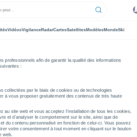
ités
Vidéos
Vigilance
Radar
Cartes
Satellites
Modèles
Monde
Ski
professionnels afin de garantir la qualité des informations
suivantes :
s collectées par le biais de cookies ou de technologies
nuer à vous proposer gratuitement des contenus de très haute
z au site web et vous acceptez l'installation de tous les cookies,
...
vre et d'analyser le comportement sur le site, ainsi que de
é et du contenu personnalisé en fonction de celui-ci. Vous pouvez
Heure par heure
tirer votre consentement à tout moment en cliquant sur le bouton
Pluie faible dans les prochaines
te web.
heures