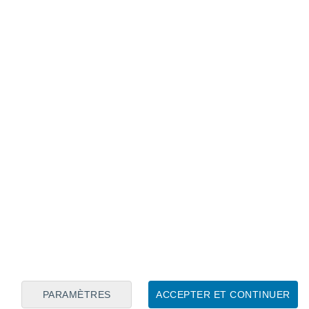
Calendrier lunaire
Lun
Mar
Mer
Jeu
Ven
Sam
Dim
8
9
10
11
12
13
14
15
16
17
18
19
20
21
PARAMÈTRES
ACCEPTER ET CONTINUER