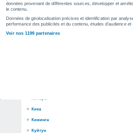
Гусиха
données provenant de différentes sources, développer et amélior
le contenu.
Гусиноозерск
Données de géolocalisation précises et identification par analys
Хилгана
performance des publicités et du contenu, études d’audience e
Voir nos 1199 partenaires
Холодная
Ильинка
Илька
Иракинда
Исинга
Иволгинск
Кичера
Кика
Кижинга
Куйтун