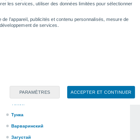
Средний Убукун
er les services, utiliser des données limitées pour sélectionner
Сухая
e de l’appareil, publicités et contenu personnalisés, mesure de
Суво
t développement de services.
Таежный
Таксимо
Тамир
Тарбагатай
Ташир
PARAMÈTRES
ACCEPTER ET CONTINUER
Телемба
Тохой
Тунка
Варваринский
Загустай