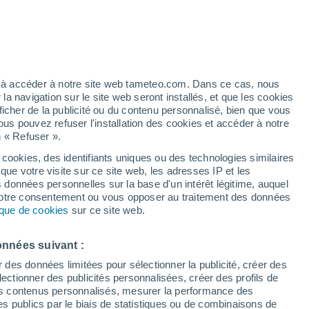
isitées de Bouriatie
Максимиха
Мухоршибирь
ez à accéder à notre site web tameteo.com. Dans ce cas, nous
Николаевский
 navigation sur le site web seront installés, et que les cookies
ficher de la publicité ou du contenu personnalisé, bien que vous
Нижний Саянтуй
ous pouvez refuser l'installation des cookies et accéder à notre
n « Refuser ».
Новоселенгинск
 cookies, des identifiants uniques ou des technologies similaires
Новый Уоян
que votre visite sur ce site web, les adresses IP et les
s données personnelles sur la base d'un intérêt légitime, auquel
Новый Заган
 votre consentement ou vous opposer au traitement des données
tique de cookies
sur ce site web.
Оер
Окино-Ключи
onnées suivant :
r des données limitées pour sélectionner la publicité, créer des
Оронгой
sélectionner des publicités personnalisées, créer des profils de
Романовка
 des contenus personnalisés, mesurer la performance des
s publics par le biais de statistiques ou de combinaisons de