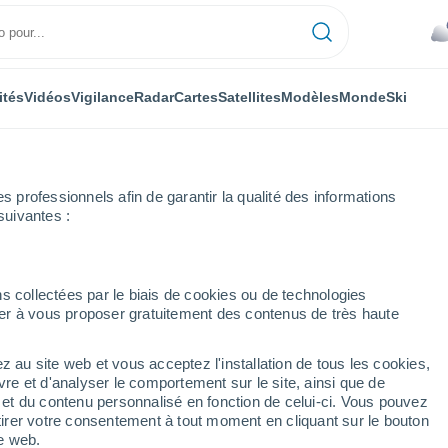
ités
Vidéos
Vigilance
Radar
Cartes
Satellites
Modèles
Monde
Ski
professionnels afin de garantir la qualité des informations
suivantes :
s collectées par le biais de cookies ou de technologies
nuer à vous proposer gratuitement des contenus de très haute
s localités de Bouriatie
z au site web et vous acceptez l'installation de tous les cookies,
vre et d'analyser le comportement sur le site, ainsi que de
é et du contenu personnalisé en fonction de celui-ci. Vous pouvez
tirer votre consentement à tout moment en cliquant sur le bouton
te web.