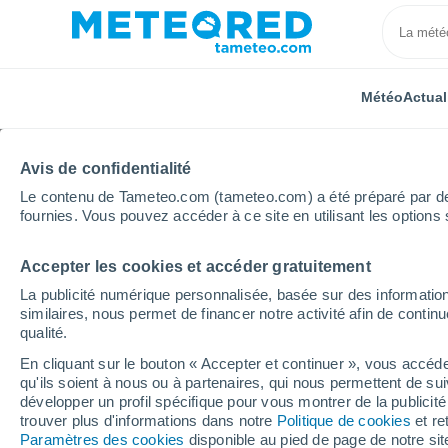
Météo
Actual
Avis de confidentialité
Le contenu de Tameteo.com (tameteo.com) a été préparé par des 
fournies. Vous pouvez accéder à ce site en utilisant les options 
Accepter les cookies et accéder gratuitement
Accueil
Russie
Bouriatie
Localités
La publicité numérique personnalisée, basée sur des information
similaires, nous permet de financer notre activité afin de conti
La météo dans toutes le
qualité.
En cliquant sur le bouton « Accepter et continuer », vous accéde
Toutes les localités de Bouriatie
qu'ils soient à nous ou à partenaires, qui nous permettent de sui
développer un profil spécifique pour vous montrer de la publicit
A - S
T - Z
trouver plus d'informations dans notre
Politique de cookies
et re
Paramètres des cookies
disponible au pied de page de notre si