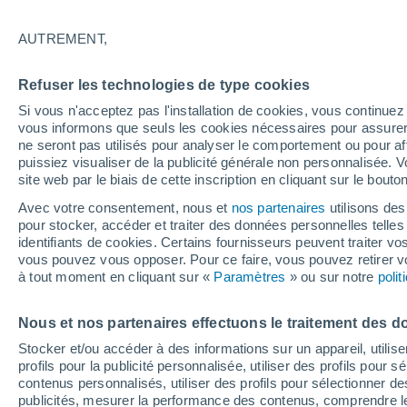
La météo dans les localités les plus v
AUTREMENT,
Ардасан
Refuser les technologies de type cookies
Багдарин
Si vous n'acceptez pas l'installation de cookies, vous continu
Байкальское
vous informons que seuls les cookies nécessaires pour assurer la
ne seront pas utilisés pour analyser le comportement ou pour af
Баргузин
puissiez visualiser de la publicité générale non personnalisée. V
site web par le biais de cette inscription en cliquant sur le bouto
Бичура
Avec votre consentement, nous et
nos partenaires
utilisons des
Буй
pour stocker, accéder et traiter des données personnelles telles 
identifiants de cookies. Certains fournisseurs peuvent traiter vo
Дэдэ-Сутой
vous pouvez vous opposer. Pour ce faire, vous pouvez retirer
à tout moment en cliquant sur «
Paramètres
» ou sur notre
poli
Десятниково
Дунда-Киреть
Nous et nos partenaires effectuons le traitement des d
Stocker et/ou accéder à des informations sur un appareil, utilise
Дутулур
profils pour la publicité personnalisée, utiliser des profils pour 
Дырестуй
contenus personnalisés, utiliser des profils pour sélectionner
publicités, mesurer la performance des contenus, comprendre le