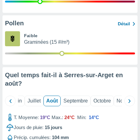
nées
lles sur
d'un
égitime,
Pollen
Détail
vous
vous
Faible
 Pour ce
Graminées (15 #/m³)
ous
etirer
ement
 opposer
Quel temps fait-il à Serres-sur-Arget en
ement
nées à
août
?
ment en
 sur «
res
» ou
Mai
Juin
Juillet
Août
Septembre
Octobre
Novembre
e
que de
kies
T. Moyenne:
19°C
Max.:
24°C
Mín:
14°C
ite web.
Jours de pluie:
15
jours
t nos
Précip. cumulées:
104 mm