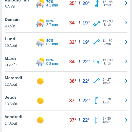
70%
n «
12
-
45
35°
/
20°
4.2 mm
km/h
8 Août
 et
r »,
cédez au
Demain
80%
13
-
33
34°
/
19°
 et vous
2.7 mm
km/h
9 Août
z
ation de
Lundi
40%
11
-
30
32°
/
19°
0.3 mm
km/h
10 Août
qu'ils
 nous ou
aires,
Mardi
60%
13
-
39
34°
/
22°
0.3 mm
km/h
11 Août
nt de
t
Mercredi
9
-
27
er le
36°
/
22°
km/h
12 Août
ement
te, ainsi
Jeudi
9
-
28
37°
/
22°
km/h
per un
13 Août
écifique
us
Vendredi
8
-
30
de la
37°
/
22°
km/h
14 Août
 et du