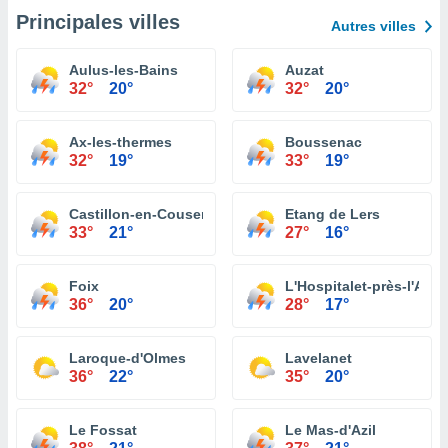
Principales villes
Autres villes
Aulus-les-Bains
Auzat
32°
20°
32°
20°
Ax-les-thermes
Boussenac
32°
19°
33°
19°
Castillon-en-Couserans
Etang de Lers
33°
21°
27°
16°
Foix
L'Hospitalet-près-l'And
36°
20°
28°
17°
Laroque-d'Olmes
Lavelanet
36°
22°
35°
20°
Le Fossat
Le Mas-d'Azil