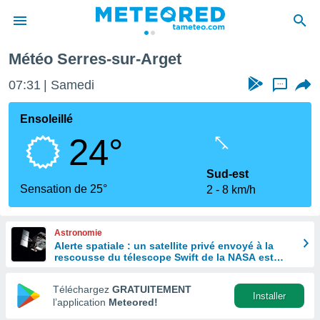
Météo Serres-sur-Arget
e
ntialité
07:31
Samedi
...
enu de
o.com
Ensoleillé
o.com) a
24°
aré par
onnels
Sud-est
arantir
Sensation de 25°
2
8 km/h
té des
ions
. Vous
Astronomie
accéder
Alerte spatiale : un satellite privé envoyé à la
e en
rescousse du télescope Swift de la NASA est
 les
hors de contrôle
Téléchargez
GRATUITEMENT
s :
Installer
l’application
Meteored!
r les