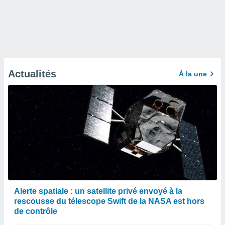
Actualités
À la une
Alerte spatiale : un satellite privé envoyé à la
rescousse du télescope Swift de la NASA est hors
de contrôle