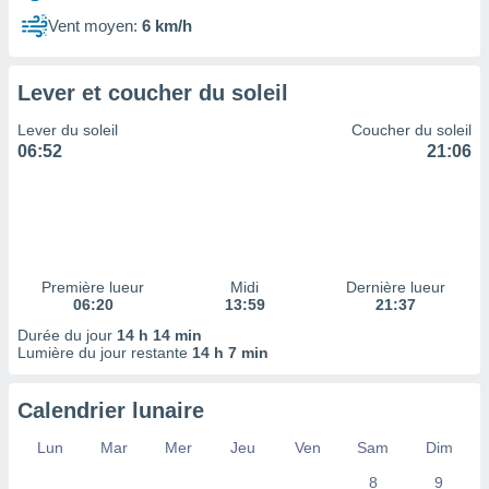
ires
ons le
Vent moyen:
6 km/h
ent des
es
 :
Lever et coucher du soleil
et/ou
Lever du soleil
Coucher du soleil
 à des
06:52
21:06
ions sur
eil,
des
limitées
nner la
, créer
Première lueur
Midi
Dernière lueur
ils pour
06:20
13:59
21:37
ité
Durée du jour
14 h 14 min
lisée,
Lumière du jour restante
14 h 7 min
des
our
nner des
Calendrier lunaire
és
lisées,
Lun
Mar
Mer
Jeu
Ven
Sam
Dim
s profils
8
9
enus