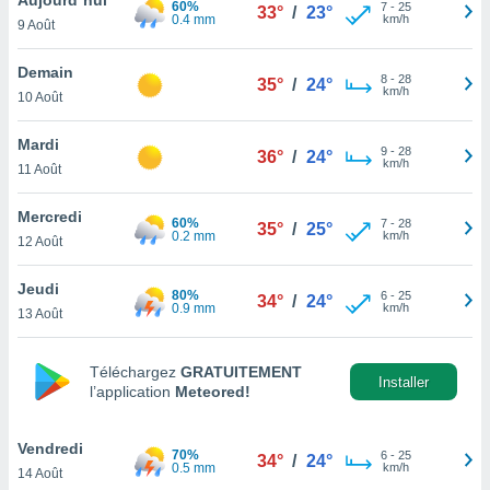
60%
n «
7
-
25
33°
/
23°
0.4 mm
km/h
9 Août
 et
r »,
cédez au
Demain
8
-
28
35°
/
24°
 et vous
km/h
10 Août
z
ation de
Mardi
9
-
28
36°
/
24°
km/h
11 Août
qu'ils
 nous ou
aires,
Mercredi
60%
7
-
28
35°
/
25°
0.2 mm
km/h
12 Août
nt de
t
Jeudi
80%
6
-
25
er le
34°
/
24°
0.9 mm
km/h
13 Août
ement
te, ainsi
Téléchargez
GRATUITEMENT
per un
Installer
l’application
Meteored!
écifique
us
de la
Vendredi
70%
6
-
25
34°
/
24°
 et du
0.5 mm
km/h
14 Août