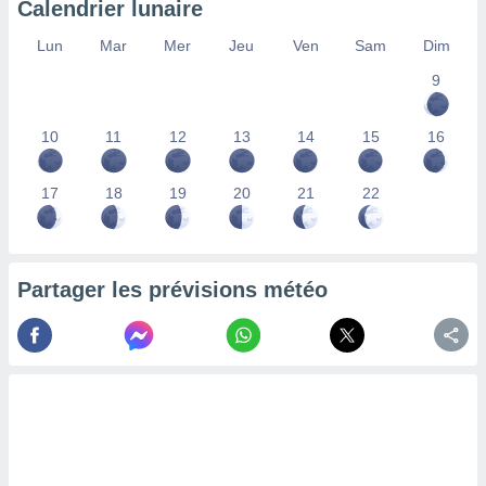
Calendrier lunaire
lisés,
des
Lun
Mar
Mer
Jeu
Ven
Sam
Dim
our
9
nner des
s
lisés,
10
11
12
13
14
15
16
la
ance des
s,
17
18
19
20
21
22
la
ance des
s,
dre les
Partager les prévisions météo
par le
ques ou
inaisons
ées
nt de
tes
,
er et
r les