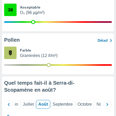
nées
Acceptable
lles sur
38
O₃ (96 µg/m³)
d'un
égitime,
vous
vous
 Pour ce
ous
Pollen
Détail
etirer
Faible
ement
Graminées (12 #/m³)
 opposer
ement
nées à
ment en
 sur «
res
» ou
Quel temps fait-il à Serra-di-
e
Scopamène en
août
?
que de
kies
ite web.
Mai
Juin
Juillet
Août
Septembre
Octobre
Novembre
t nos