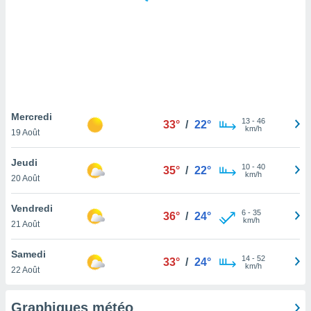
logies
e
s
tez pas
ation de
, vous
z à
à notre
Mercredi
13
-
46
33°
/
22°
km/h
19 Août
.com.
 cas,
Jeudi
10
-
40
us
35°
/
22°
km/h
20 Août
ns que
s
Vendredi
6
-
35
36°
/
24°
ires
km/h
21 Août
urer la
on sur le
Samedi
14
-
52
 seront
33°
/
24°
km/h
22 Août
, et que
ies ne
as
Graphiques météo