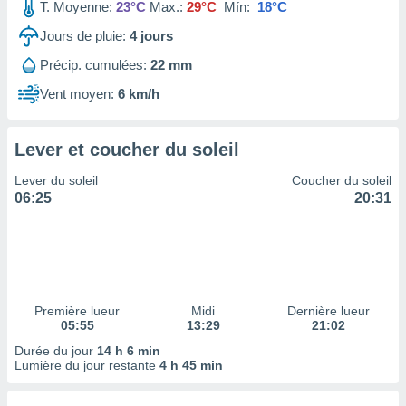
ires
T. Moyenne:
23°C
Max.:
29°C
Mín:
18°C
ons le
Jours de pluie:
4
jours
ent des
es
Précip. cumulées:
22 mm
 :
Vent moyen:
6 km/h
et/ou
 à des
ions sur
eil,
Lever et coucher du soleil
des
Lever du soleil
Coucher du soleil
limitées
06:25
20:31
nner la
, créer
ils pour
ité
lisée,
des
Première lueur
Midi
Dernière lueur
our
05:55
13:29
21:02
nner des
Durée du jour
14 h 6 min
és
Lumière du jour restante
4 h 45 min
lisées,
s profils
enus