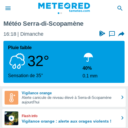
Météo Serra-di-Scopamène
e
ntialité
16:18
Dimanche
...
enu de
o.com
Pluie faible
o.com) a
32°
aré par
onnels
40%
arantir
Sensation de 35°
0.1 mm
té des
ions
. Vous
Vigilance orange
accéder
Alerte canicule de niveau élevé à Serra-di-Scopamène
e en
aujourd’hui
 les
s :
Flash info
Vigilance orange : alerte aux orages violents !
r les