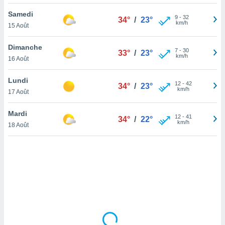
lisé en
Samedi
 de
9
-
32
34°
/
23°
km/h
15 Août
. Vous
rouver
Dimanche
7
-
30
33°
/
23°
ations
km/h
16 Août
re
que de
Lundi
kies
12
-
42
34°
/
23°
km/h
17 Août
r votre
ement à
ment en
Mardi
12
-
41
34°
/
22°
sur le
km/h
18 Août
res des
kies
le au
page de
te web.
MENT,
 les