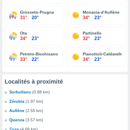
Grosseto-Prugna
Monacia-d'Aullène
31°
20°
34°
23°
Ota
Partinello
34°
23°
32°
23°
Petreto-Bicchisano
Pianottoli-Caldarello
33°
22°
34°
23°
Localités à proximité
Sorbollano
(0.88 km)
Zérubia
(1.97 km)
Aullène
(2.55 km)
Quenza
(3.57 km)
Zoza
(4.68 km)