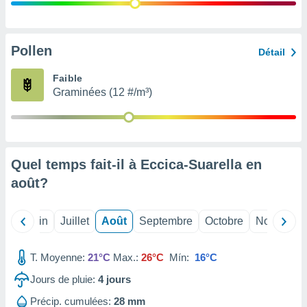
nées
lles sur
d'un
égitime,
Pollen
Détail
vous
vous
Faible
 Pour ce
Graminées (12 #/m³)
ous
etirer
ement
 opposer
Quel temps fait-il à Eccica-Suarella en
ement
nées à
août
?
ment en
 sur «
res
» ou
Mai
Juin
Juillet
Août
Septembre
Octobre
Novembre
e
que de
kies
T. Moyenne:
21°C
Max.:
26°C
Mín:
16°C
ite web.
Jours de pluie:
4
jours
t nos
Précip. cumulées:
28 mm