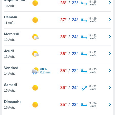
n «
8
-
28
36°
/
23°
km/h
10 Août
 et
r »,
cédez au
Demain
8
-
29
37°
/
24°
 et vous
km/h
11 Août
z
ation de
Mercredi
9
-
31
36°
/
24°
km/h
12 Août
qu'ils
 nous ou
aires,
Jeudi
9
-
32
36°
/
23°
km/h
13 Août
nt de
t
Vendredi
60%
8
-
33
er le
35°
/
22°
0.2 mm
km/h
14 Août
ement
te, ainsi
Samedi
8
-
31
36°
/
24°
km/h
per un
15 Août
écifique
us
Dimanche
9
-
34
de la
35°
/
23°
km/h
16 Août
 et du