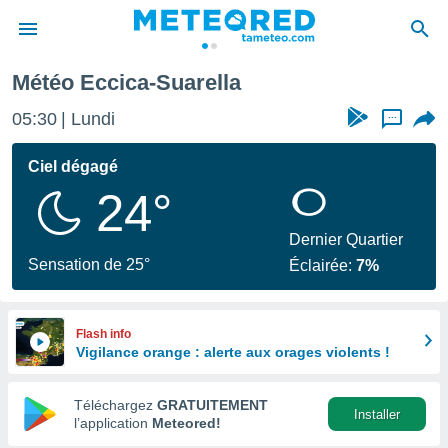
Météo Eccica-Suarella
e
ntialité
05:30
Lundi
...
enu de
o.com
Ciel dégagé
o.com) a
24°
aré par
onnels
Dernier Quartier
arantir
Sensation de 25°
Éclairée:
7%
té des
ions
. Vous
accéder
Flash info
e en
Vigilance orange : alerte aux orages violents !
 les
Téléchargez
GRATUITEMENT
s :
Installer
l’application
Meteored!
r les