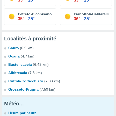
35°
26°
33°
25°
Petreto-Bicchisano
Pianottoli-Caldarello
35°
25°
36°
25°
Localités à proximité
Cauro
(0.9 km)
Ocana
(4.7 km)
Bastelicaccia
(6.43 km)
Albitreccia
(7.3 km)
Cuttoli-Corticchiato
(7.33 km)
Grosseto-Prugna
(7.59 km)
Météo...
Heure par heure