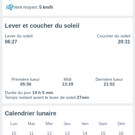
ires
ons le
Vent moyen:
5 km/h
ent des
es
 :
Lever et coucher du soleil
et/ou
Lever du soleil
Coucher du soleil
 à des
06:27
20:31
ions sur
eil,
des
limitées
nner la
, créer
Première lueur
Midi
Dernière lueur
ils pour
05:56
13:29
21:02
ité
Durée du jour
14 h 5 min
lisée,
Temps restant avant le lever de soleil
27min
des
our
nner des
Calendrier lunaire
és
lisées,
Lun
Mar
Mer
Jeu
Ven
Sam
Dim
s profils
10
11
12
13
14
15
16
enus