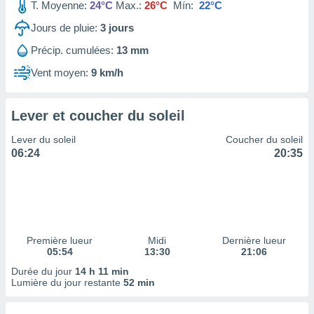
ires
T. Moyenne:
24°C
Max.:
26°C
Mín:
22°C
ons le
Jours de pluie:
3
jours
ent des
es
Précip. cumulées:
13 mm
 :
Vent moyen:
9 km/h
et/ou
 à des
ions sur
eil,
Lever et coucher du soleil
des
Lever du soleil
Coucher du soleil
limitées
06:24
20:35
nner la
, créer
ils pour
ité
lisée,
des
Première lueur
Midi
Dernière lueur
our
05:54
13:30
21:06
nner des
Durée du jour
14 h 11 min
és
Lumière du jour restante
52 min
lisées,
s profils
enus