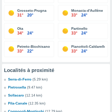
Grosseto-Prugna
Monacia-d'Aullène
31°
20°
33°
24°
Ota
Partinello
34°
24°
33°
24°
Petreto-Bicchisano
Pianottoli-Caldarello
33°
22°
33°
24°
Localités à proximité
Serra-di-Ferro
(5.29 km)
Pietrosella
(9.47 km)
Sollacaro
(12.14 km)
Pila-Canale
(12.35 km)
Cognocoli-Monticchi
(12.79 km)