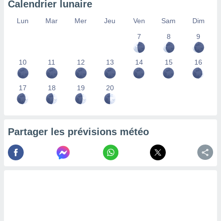
Calendrier lunaire
lisés,
des
Lun
Mar
Mer
Jeu
Ven
Sam
Dim
our
7
8
9
nner des
s
lisés,
10
11
12
13
14
15
16
la
ance des
s,
17
18
19
20
la
ance des
s,
dre les
Partager les prévisions météo
par le
ques ou
inaisons
ées
nt de
tes
,
er et
r les