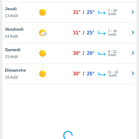
lisé en
Jeudi
 de
7
-
18
31°
/
25°
km/h
13 Août
. Vous
rouver
Vendredi
7
-
18
31°
/
25°
ations
km/h
14 Août
re
que de
Samedi
kies
9
-
21
30°
/
26°
km/h
15 Août
r votre
ement à
ment en
Dimanche
11
-
22
30°
/
26°
sur le
km/h
16 Août
res des
kies
le au
page de
te web.
MENT,
 les