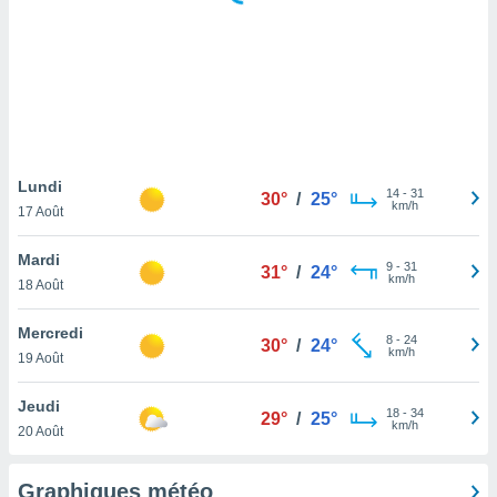
logies
e
s
tez pas
ation de
, vous
z à
à notre
Lundi
14
-
31
30°
/
25°
km/h
17 Août
.com.
 cas,
Mardi
9
-
31
us
31°
/
24°
km/h
18 Août
ns que
s
Mercredi
8
-
24
30°
/
24°
ires
km/h
19 Août
urer la
on sur le
Jeudi
18
-
34
 seront
29°
/
25°
km/h
20 Août
, et que
ies ne
as
Graphiques météo