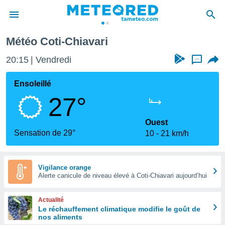
Météo Coti-Chiavari
e
ntialité
20:15
Vendredi
...
enu de
o.com
Ensoleillé
o.com) a
27°
aré par
onnels
Ouest
arantir
Sensation de 29°
10
21 km/h
té des
ions
. Vous
accéder
Vigilance orange
e en
Alerte canicule de niveau élevé à Coti-Chiavari aujourd’hui
 les
Actualité
s :
Le réchauffement climatique modifie le goût de
nos aliments
r les