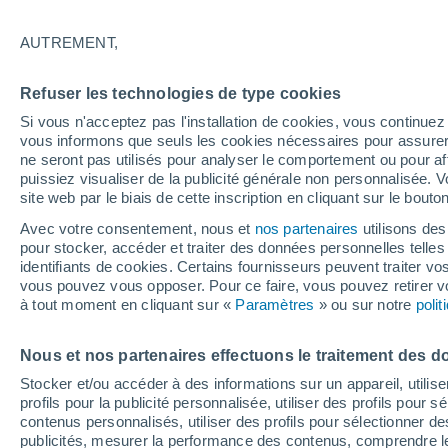
21°
AUTREMENT,
Dernier Qu
Refuser les technologies de type cookies
Éclairée:
2
Sensation de 21°
Si vous n'acceptez pas l'installation de cookies, vous continu
vous informons que seuls les cookies nécessaires pour assurer la
ne seront pas utilisés pour analyser le comportement ou pour af
puissiez visualiser de la publicité générale non personnalisée. V
Actualité
site web par le biais de cette inscription en cliquant sur le bouto
Le réchauffement climatique modifie le goût 
nos aliments
Avec votre consentement, nous et
nos partenaires
utilisons des
pour stocker, accéder et traiter des données personnelles telles 
Météo 1 - 7 jours
Heure par heure
Actualité
Carte 
identifiants de cookies. Certains fournisseurs peuvent traiter vo
vous pouvez vous opposer. Pour ce faire, vous pouvez retirer
à tout moment en cliquant sur «
Paramètres
» ou sur notre
poli
Demain
Lundi
Aujourd´hui
Nous et nos partenaires effectuons le traitement des d
9 Août
10 Août
8 Août
Stocker et/ou accéder à des informations sur un appareil, utilise
profils pour la publicité personnalisée, utiliser des profils pour 
contenus personnalisés, utiliser des profils pour sélectionner
publicités, mesurer la performance des contenus, comprendre le
60%
40%