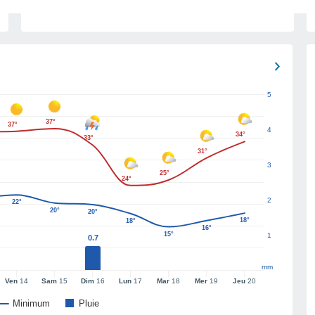
5
37°
37°
4
34°
33°
31°
3
25°
24°
2
22°
20°
20°
18°
18°
16°
15°
1
0.7
mm
Ven
14
Sam
15
Dim
16
Lun
17
Mar
18
Mer
19
Jeu
20
Minimum
Pluie