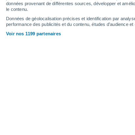
0.5 mm
0.9 mm
données provenant de différentes sources, développer et amélior
le contenu.
35°
/
20°
34°
/
20°
33°
/
16°
Données de géolocalisation précises et identification par analys
performance des publicités et du contenu, études d’audience e
18
-
42
km/h
12
-
38
km/h
11
8
-
21
km/h
Voir nos 1199 partenaires
Météo Sérézin-de-la-Tour aujourd´hui
Ciel dégagé
21°
02:00
T. ressentie
21°
Ciel dégagé
20°
03:00
T. ressentie
20°
Ciel dégagé
18°
05:00
T. ressentie
18°
Ensoleillé
18°
08:00
T. ressentie
18°