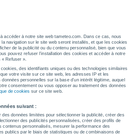
artier
4%
ez à accéder à notre site web tameteo.com. Dans ce cas, nous
 navigation sur le site web seront installés, et que les cookies
ficher de la publicité ou du contenu personnalisé, bien que vous
ous pouvez refuser l'installation des cookies et accéder à notre
n « Refuser ».
de
 cookies, des identifiants uniques ou des technologies similaires
que votre visite sur ce site web, les adresses IP et les
des températures
Radar de pluie
Satellites
Modèles
s données personnelles sur la base d'un intérêt légitime, auquel
 votre consentement ou vous opposer au traitement des données
tique de cookies
sur ce site web.
Mardi
Mercredi
Jeudi
Vendredi
onnées suivant :
11 Août
12 Août
13 Août
14 Août
r des données limitées pour sélectionner la publicité, créer des
sélectionner des publicités personnalisées, créer des profils de
 des contenus personnalisés, mesurer la performance des
s publics par le biais de statistiques ou de combinaisons de