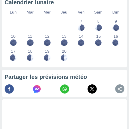
Calendrier lunaire
lisés,
des
Lun
Mar
Mer
Jeu
Ven
Sam
Dim
our
7
8
9
nner des
s
lisés,
10
11
12
13
14
15
16
la
ance des
s,
17
18
19
20
la
ance des
s,
dre les
Partager les prévisions météo
par le
ques ou
inaisons
ées
nt de
tes
,
er et
r les