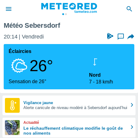
Météo Sebersdorf
e
ntialité
20:14
Vendredi
...
enu de
o.com
Éclaircies
o.com) a
26°
aré par
onnels
Nord
arantir
Sensation de 26°
7
18 km/h
té des
ions
. Vous
accéder
Vigilance jaune
e en
Alerte canicule de niveau modéré à Sebersdorf aujourd’hui
 les
Actualité
s :
Le réchauffement climatique modifie le goût de
nos aliments
r les