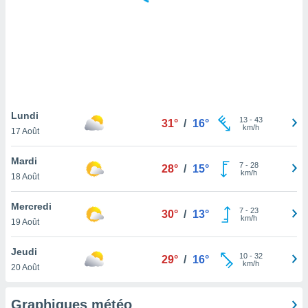
logies
e
s
tez pas
ation de
, vous
z à
à notre
Lundi
13
-
43
31°
/
16°
km/h
17 Août
.com.
 cas,
Mardi
7
-
28
us
28°
/
15°
km/h
18 Août
ns que
s
Mercredi
7
-
23
30°
/
13°
ires
km/h
19 Août
urer la
on sur le
Jeudi
10
-
32
 seront
29°
/
16°
km/h
20 Août
, et que
ies ne
as
Graphiques météo