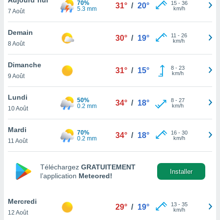
70%
n «
15
-
36
31°
/
20°
5.3 mm
km/h
7 Août
 et
r »,
cédez au
Demain
11
-
26
30°
/
19°
 et vous
km/h
8 Août
z
ation de
Dimanche
8
-
23
31°
/
15°
km/h
9 Août
qu'ils
 nous ou
aires,
Lundi
50%
8
-
27
34°
/
18°
0.2 mm
km/h
10 Août
nt de
t
Mardi
70%
16
-
30
er le
34°
/
18°
0.2 mm
km/h
11 Août
ement
te, ainsi
Téléchargez
GRATUITEMENT
per un
Installer
l’application
Meteored!
écifique
us
de la
Mercredi
13
-
35
29°
/
19°
 et du
km/h
12 Août