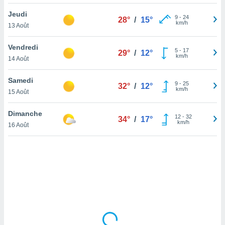
lisé en
Jeudi
 de
9
-
24
28°
/
15°
km/h
13 Août
. Vous
rouver
Vendredi
5
-
17
29°
/
12°
ations
km/h
14 Août
re
que de
Samedi
kies
9
-
25
32°
/
12°
km/h
15 Août
r votre
ement à
ment en
Dimanche
12
-
32
34°
/
17°
sur le
km/h
16 Août
res des
kies
le au
page de
te web.
MENT,
 les