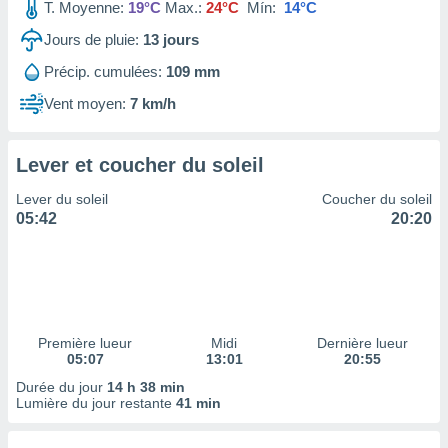
ires
T. Moyenne:
19°C
Max.:
24°C
Mín:
14°C
ons le
Jours de pluie:
13
jours
ent des
es
Précip. cumulées:
109 mm
 :
Vent moyen:
7 km/h
et/ou
 à des
ions sur
eil,
Lever et coucher du soleil
des
Lever du soleil
Coucher du soleil
limitées
05:42
20:20
nner la
, créer
ils pour
ité
lisée,
des
Première lueur
Midi
Dernière lueur
our
05:07
13:01
20:55
nner des
Durée du jour
14 h 38 min
és
Lumière du jour restante
41 min
lisées,
s profils
enus