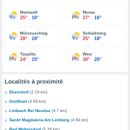
Mariazell
Murau
25°
16°
27°
16°
Mürzzuschlag
Schladming
28°
18°
25°
18°
Tauplitz
Weiz
24°
15°
30°
20°
Localités à proximité
Ebersdorf
(2.19 km)
Großhart
(4.69 km)
Limbach Bei Neudau
(4.7 km)
Sankt Magdalena Am Lemberg
(4.94 km)
Bad Waltersdorf
(5.39 km)