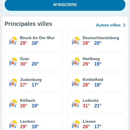
Principales villes
Autres villes
Bruck An Der Mur
Deutschlandsberg
29°
18°
28°
20°
Graz
Hartberg
30°
20°
29°
19°
Judenburg
Knittelfeld
27°
17°
28°
18°
Köflach
Leibnitz
28°
19°
31°
21°
Leoben
Liezen
29°
19°
26°
17°