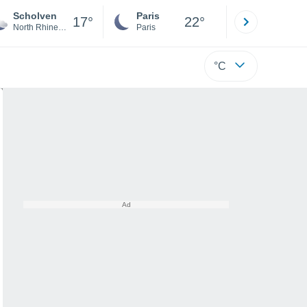
Scholven
Paris
Montpelli
17°
22°
North Rhine-Westphalia
Paris
Hérault
°C