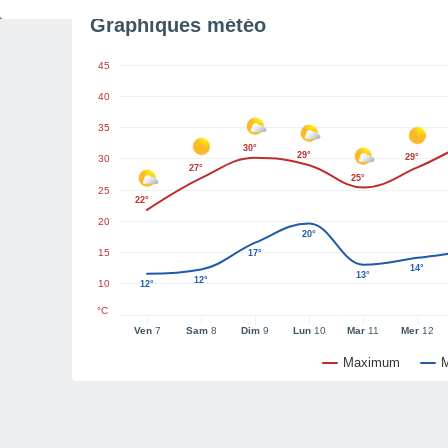
Graphiques météo
45
40
35
30°
29°
29°
30
27°
25°
25
22°
20
20°
15
17°
14°
13°
12°
10
12°
°C
Ven
7
Sam
8
Dim
9
Lun
10
Mar
11
Mer
12
Maximum