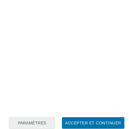
Calendrier lunaire
Lun
Mar
Mer
Jeu
Ven
Sam
Dim
7
8
9
10
11
12
13
14
15
16
17
18
19
20
PARAMÈTRES
ACCEPTER ET CONTINUER