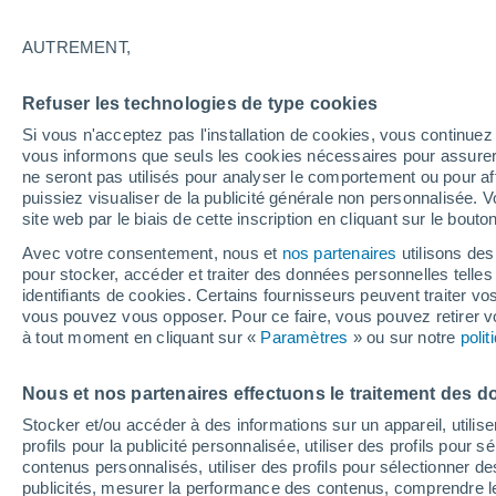
18°
AUTREMENT,
Dernier Qu
Refuser les technologies de type cookies
Éclairée:
3
Sensation de 18°
Si vous n'acceptez pas l'installation de cookies, vous continu
vous informons que seuls les cookies nécessaires pour assurer la
ne seront pas utilisés pour analyser le comportement ou pour af
puissiez visualiser de la publicité générale non personnalisée. V
Actualité
site web par le biais de cette inscription en cliquant sur le bouto
Le réchauffement climatique modifie le goût 
nos aliments
Avec votre consentement, nous et
nos partenaires
utilisons des
pour stocker, accéder et traiter des données personnelles telles 
Météo 1 - 7 jours
Heure par heure
Actualité
Carte
identifiants de cookies. Certains fournisseurs peuvent traiter vo
vous pouvez vous opposer. Pour ce faire, vous pouvez retirer
à tout moment en cliquant sur «
Paramètres
» ou sur notre
poli
Demain
Dimanche
Aujourd´hui
Nous et nos partenaires effectuons le traitement des d
8 Août
9 Août
7 Août
Stocker et/ou accéder à des informations sur un appareil, utilise
profils pour la publicité personnalisée, utiliser des profils pour 
contenus personnalisés, utiliser des profils pour sélectionner
publicités, mesurer la performance des contenus, comprendre le