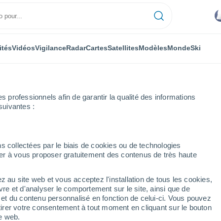
ités
Vidéos
Vigilance
Radar
Cartes
Satellites
Modèles
Monde
Ski
professionnels afin de garantir la qualité des informations
suivantes :
Scholven
s collectées par le biais de cookies ou de technologies
nuer à vous proposer gratuitement des contenus de très haute
z au site web et vous acceptez l'installation de tous les cookies,
...
vre et d'analyser le comportement sur le site, ainsi que de
é et du contenu personnalisé en fonction de celui-ci. Vous pouvez
Heure par heure
tirer votre consentement à tout moment en cliquant sur le bouton
Intervalles nuageux dans les
te web.
prochaines heures