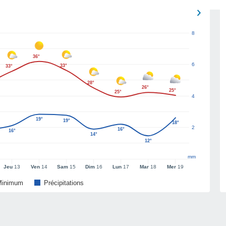
8
36°
6
33°
33°
28°
26°
25°
25°
4
19°
19°
18°
2
16°
16°
14°
12°
mm
Jeu
13
Ven
14
Sam
15
Dim
16
Lun
17
Mar
18
Mer
19
Minimum
Précipitations