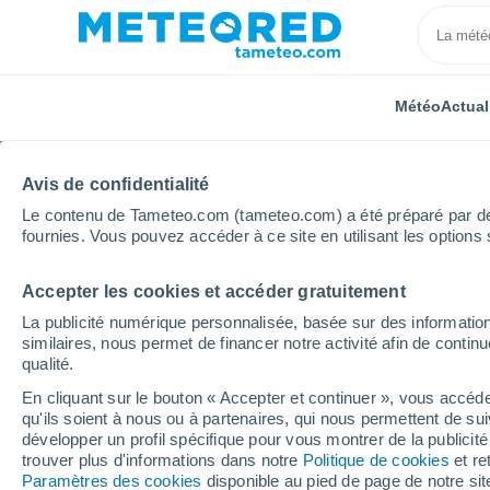
Météo
Actual
Avis de confidentialité
Le contenu de Tameteo.com (tameteo.com) a été préparé par des 
fournies. Vous pouvez accéder à ce site en utilisant les options 
Accepter les cookies et accéder gratuitement
Accueil
Allemagne
Rhénanie-du-Nord-Westphalie
La publicité numérique personnalisée, basée sur des information
similaires, nous permet de financer notre activité afin de conti
Météo Scholven
qualité.
En cliquant sur le bouton « Accepter et continuer », vous accéde
22:06
Vendredi
qu'ils soient à nous ou à partenaires, qui nous permettent de sui
développer un profil spécifique pour vous montrer de la publicit
trouver plus d'informations dans notre
Politique de cookies
et re
Éclaircies
Paramètres des cookies
disponible au pied de page de notre si