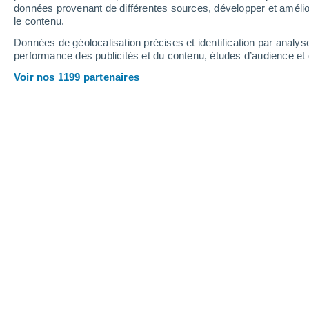
données provenant de différentes sources, développer et amélior
le contenu.
27°
/
12°
30°
/
17°
22°
/
12°
Données de géolocalisation précises et identification par analys
performance des publicités et du contenu, études d’audience e
10
-
22
km/h
13
-
35
km/h
17
9
-
23
km/h
Voir nos 1199 partenaires
Météo Scholven aujourd´hui
, 7 août
Ciel variable
21°
17:00
T. ressentie
21°
Ciel variable
21°
18:00
T. ressentie
21°
Ciel variable
21°
19:00
T. ressentie
21°
Éclaircies
20°
20:00
T. ressentie
20°