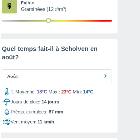
Faible
Graminées (12 #/m³)
Quel temps fait-il à Scholven en
août
?
Août
T. Moyenne:
18°C
Max.:
23°C
Mín:
14°C
Jours de pluie:
14
jours
Précip. cumulées:
87 mm
Vent moyen:
11 km/h