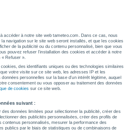
artier
5%
ez à accéder à notre site web tameteo.com. Dans ce cas, nous
 navigation sur le site web seront installés, et que les cookies
ficher de la publicité ou du contenu personnalisé, bien que vous
ous pouvez refuser l'installation des cookies et accéder à notre
n « Refuser ».
de
 cookies, des identifiants uniques ou des technologies similaires
que votre visite sur ce site web, les adresses IP et les
 de couverture nuageuse
Radar de pluie
Satellites
Modèles
s données personnelles sur la base d'un intérêt légitime, auquel
 votre consentement ou vous opposer au traitement des données
tique de cookies
sur ce site web.
Lundi
Mardi
Mercredi
Jeudi
onnées suivant :
10 Août
11 Août
12 Août
13 Août
r des données limitées pour sélectionner la publicité, créer des
sélectionner des publicités personnalisées, créer des profils de
 des contenus personnalisés, mesurer la performance des
s publics par le biais de statistiques ou de combinaisons de