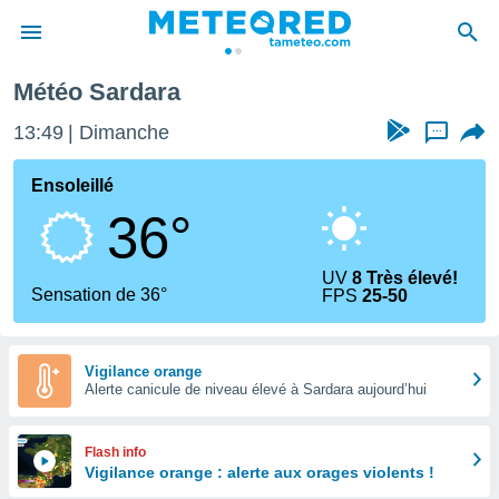
Météo Sardara
e
ntialité
13:49
Dimanche
...
enu de
o.com
Ensoleillé
o.com) a
36°
aré par
onnels
UV
8 Très élevé!
arantir
Sensation de 36°
FPS
25-50
té des
ions
. Vous
accéder
Vigilance orange
e en
Alerte canicule de niveau élevé à Sardara aujourd’hui
 les
s :
Flash info
Vigilance orange : alerte aux orages violents !
r les