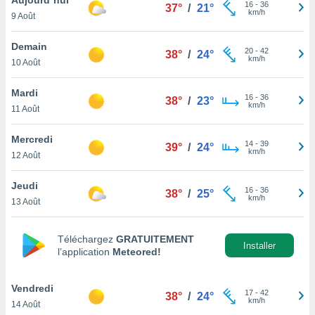
n «
16
-
36
37°
/
21°
km/h
9 Août
 et
r »,
cédez au
Demain
20
-
42
38°
/
24°
 et vous
km/h
10 Août
z
ation de
Mardi
16
-
36
38°
/
23°
km/h
11 Août
qu'ils
 nous ou
aires,
Mercredi
14
-
39
39°
/
24°
km/h
12 Août
nt de
t
Jeudi
16
-
36
er le
38°
/
25°
km/h
13 Août
ement
te, ainsi
Téléchargez
GRATUITEMENT
per un
Installer
l’application
Meteored!
écifique
us
de la
Vendredi
17
-
42
38°
/
24°
 et du
km/h
14 Août