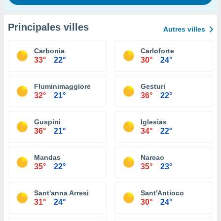
Principales villes
Autres villes
Carbonia
Carloforte
33°
22°
30°
24°
Fluminimaggiore
Gesturi
32°
21°
36°
22°
Guspini
Iglesias
36°
21°
34°
22°
Mandas
Narcao
35°
22°
35°
23°
Sant'anna Arresi
Sant'Antioco
31°
24°
30°
24°