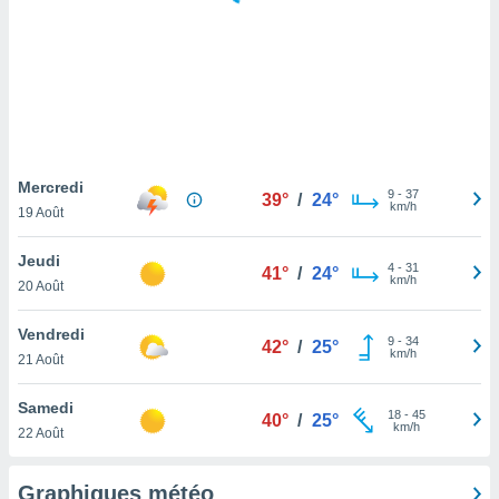
logies
e
s
tez pas
ation de
, vous
z à
à notre
Mercredi
9
-
37
39°
/
24°
km/h
19 Août
.com.
 cas,
Jeudi
4
-
31
us
41°
/
24°
km/h
20 Août
ns que
s
Vendredi
9
-
34
42°
/
25°
ires
km/h
21 Août
urer la
on sur le
Samedi
18
-
45
 seront
40°
/
25°
km/h
22 Août
, et que
ies ne
as
Graphiques météo