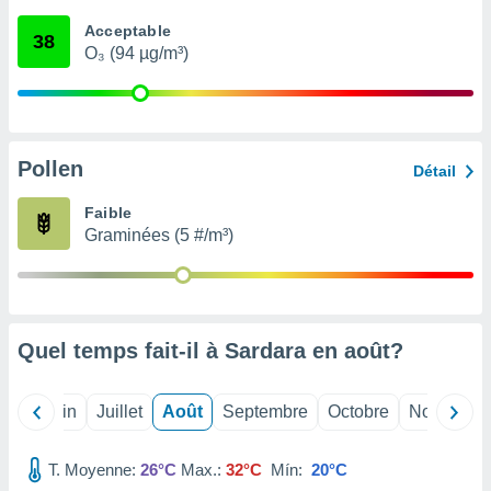
nées
Acceptable
lles sur
38
O₃ (94 µg/m³)
d'un
égitime,
vous
vous
 Pour ce
ous
Pollen
Détail
etirer
Faible
ement
Graminées (5 #/m³)
 opposer
ement
nées à
ment en
 sur «
res
» ou
Quel temps fait-il à Sardara en
août
?
e
que de
kies
Mai
Juin
Juillet
Août
Septembre
Octobre
Novembre
ite web.
T. Moyenne:
26°C
Max.:
32°C
Mín:
20°C
t nos