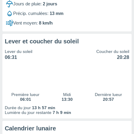
ires
Jours de pluie:
2
jours
ons le
ent des
Précip. cumulées:
13 mm
es
Vent moyen:
8 km/h
 :
et/ou
 à des
Lever et coucher du soleil
ions sur
eil,
Lever du soleil
Coucher du soleil
des
06:31
20:28
limitées
nner la
, créer
ils pour
ité
lisée,
Première lueur
Midi
Dernière lueur
06:01
13:30
20:57
des
our
Durée du jour
13 h 57 min
nner des
Lumière du jour restante
7 h 9 min
és
lisées,
Calendrier lunaire
s profils
enus