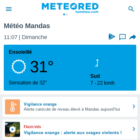
Météo Mandas
e
ntialité
11:07
Dimanche
...
enu de
o.com
Ensoleillé
o.com) a
31°
aré par
onnels
Sud
arantir
Sensation de 32°
7
22 km/h
té des
ions
. Vous
accéder
Vigilance orange
e en
Alerte canicule de niveau élevé à Mandas aujourd’hui
 les
s :
Flash info
Vigilance orange : alerte aux orages violents !
r les