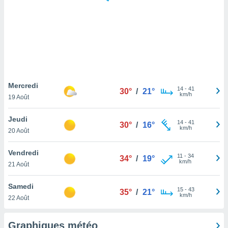
logies
e
s
tez pas
ation de
, vous
z à
à notre
Mercredi
14
-
41
30°
/
21°
km/h
19 Août
.com.
 cas,
Jeudi
14
-
41
us
30°
/
16°
km/h
20 Août
ns que
s
Vendredi
11
-
34
34°
/
19°
ires
km/h
21 Août
urer la
on sur le
Samedi
15
-
43
 seront
35°
/
21°
km/h
22 Août
, et que
ies ne
as
Graphiques météo