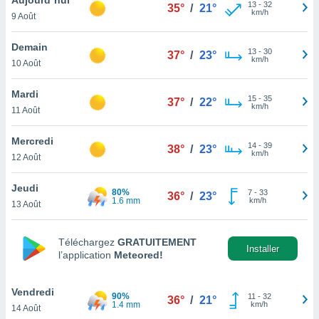
n «
13
-
32
35°
/
21°
km/h
9 Août
 et
r »,
cédez au
Demain
13
-
30
37°
/
23°
 et vous
km/h
10 Août
z
ation de
Mardi
15
-
35
37°
/
22°
km/h
11 Août
qu'ils
 nous ou
aires,
Mercredi
14
-
39
38°
/
23°
km/h
12 Août
nt de
t
Jeudi
80%
7
-
33
er le
36°
/
23°
1.6 mm
km/h
13 Août
ement
te, ainsi
Téléchargez
GRATUITEMENT
per un
Installer
l’application
Meteored!
écifique
us
de la
Vendredi
90%
11
-
32
36°
/
21°
 et du
1.4 mm
km/h
14 Août