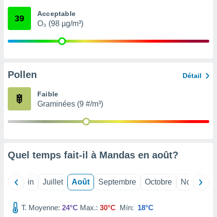
nées
Acceptable
lles sur
39
O₃ (98 µg/m³)
d'un
égitime,
vous
vous
 Pour ce
ous
Pollen
Détail
etirer
Faible
ement
Graminées (9 #/m³)
 opposer
ement
nées à
ment en
 sur «
res
» ou
Quel temps fait-il à Mandas en
août
?
e
que de
kies
Mai
Juin
Juillet
Août
Septembre
Octobre
Novembre
ite web.
T. Moyenne:
24°C
Max.:
30°C
Mín:
18°C
t nos