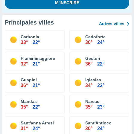
Principales villes
Autres villes
Carbonia
Carloforte
33°
22°
30°
24°
Fluminimaggiore
Gesturi
32°
21°
36°
22°
Guspini
Iglesias
36°
21°
34°
22°
Mandas
Narcao
35°
22°
35°
23°
Sant'anna Arresi
Sant'Antioco
31°
24°
30°
24°