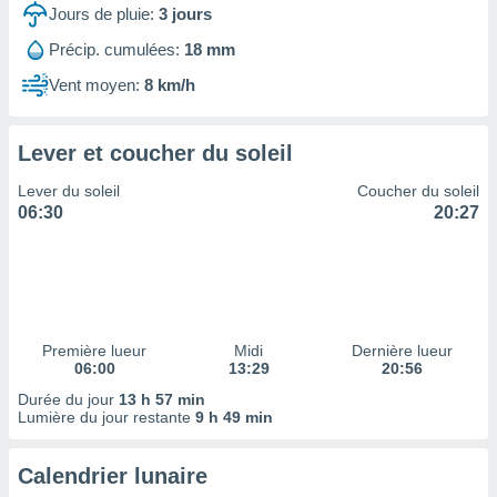
ires
Jours de pluie:
3
jours
ons le
ent des
Précip. cumulées:
18 mm
es
Vent moyen:
8 km/h
 :
et/ou
 à des
Lever et coucher du soleil
ions sur
eil,
Lever du soleil
Coucher du soleil
des
06:30
20:27
limitées
nner la
, créer
ils pour
ité
lisée,
Première lueur
Midi
Dernière lueur
06:00
13:29
20:56
des
our
Durée du jour
13 h 57 min
nner des
Lumière du jour restante
9 h 49 min
és
lisées,
Calendrier lunaire
s profils
enus