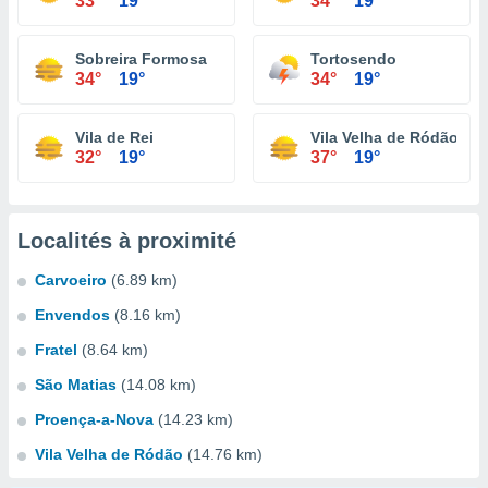
33°
19°
34°
19°
Sobreira Formosa
Tortosendo
34°
19°
34°
19°
Vila de Rei
Vila Velha de Ródão
32°
19°
37°
19°
Localités à proximité
Carvoeiro
(6.89 km)
Envendos
(8.16 km)
Fratel
(8.64 km)
São Matias
(14.08 km)
Proença-a-Nova
(14.23 km)
Vila Velha de Ródão
(14.76 km)