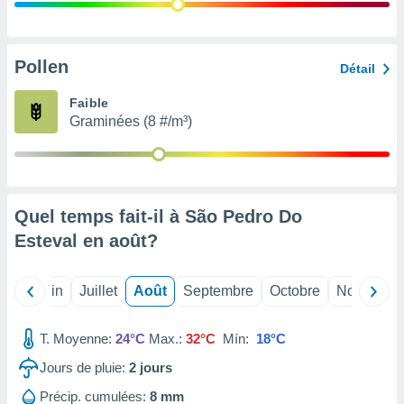
nées
lles sur
d'un
égitime,
Pollen
Détail
vous
vous
Faible
 Pour ce
Graminées (8 #/m³)
ous
etirer
ement
 opposer
Quel temps fait-il à São Pedro Do
ement
nées à
Esteval en
août
?
ment en
 sur «
res
» ou
Mai
Juin
Juillet
Août
Septembre
Octobre
Novembre
e
que de
kies
T. Moyenne:
24°C
Max.:
32°C
Mín:
18°C
ite web.
Jours de pluie:
2
jours
t nos
Précip. cumulées:
8 mm