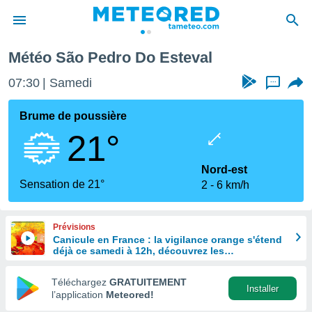
steval
Météo São Pedro Do Esteval
e
ntialité
07:30
Samedi
...
enu de
o.com
Brume de poussière
o.com) a
21°
aré par
onnels
Nord-est
arantir
Sensation de 21°
2
6 km/h
té des
ions
. Vous
Prévisions
accéder
Canicule en France : la vigilance orange s'étend
e en
déjà ce samedi à 12h, découvrez les
 les
départements concernés
Téléchargez
GRATUITEMENT
s :
Installer
l’application
Meteored!
r les