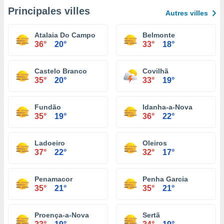
Principales villes
Autres villes
Atalaia Do Campo
Belmonte
36°
20°
33°
18°
Castelo Branco
Covilhã
35°
20°
33°
19°
Fundão
Idanha-a-Nova
35°
19°
36°
22°
Ladoeiro
Oleiros
37°
22°
32°
17°
Penamacor
Penha Garcia
35°
21°
35°
21°
Proença-a-Nova
Sertã