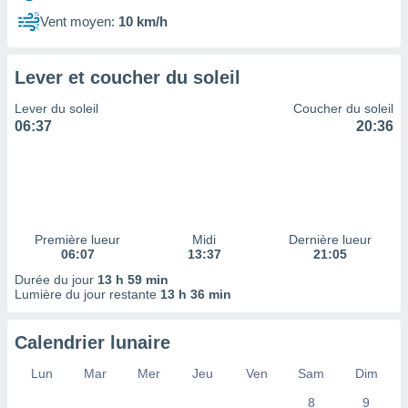
ires
ons le
Vent moyen:
10 km/h
ent des
es
 :
Lever et coucher du soleil
et/ou
Lever du soleil
Coucher du soleil
 à des
06:37
20:36
ions sur
eil,
des
limitées
nner la
, créer
Première lueur
Midi
Dernière lueur
ils pour
06:07
13:37
21:05
ité
Durée du jour
13 h 59 min
lisée,
Lumière du jour restante
13 h 36 min
des
our
nner des
Calendrier lunaire
és
lisées,
Lun
Mar
Mer
Jeu
Ven
Sam
Dim
s profils
8
9
enus