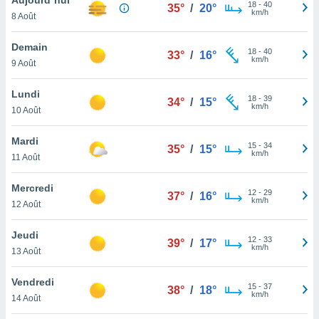
n «
18
-
40
35°
/
20°
km/h
8 Août
 et
r »,
cédez au
Demain
18
-
40
33°
/
16°
 et vous
km/h
9 Août
z
ation de
Lundi
18
-
39
34°
/
15°
km/h
10 Août
qu'ils
 nous ou
aires,
Mardi
15
-
34
35°
/
15°
km/h
11 Août
nt de
t
Mercredi
12
-
29
er le
37°
/
16°
km/h
12 Août
ement
te, ainsi
Jeudi
12
-
33
39°
/
17°
km/h
per un
13 Août
écifique
us
Vendredi
15
-
37
de la
38°
/
18°
km/h
14 Août
 et du