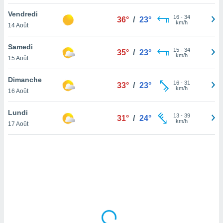
lisé en
Vendredi
 de
16
-
34
36°
/
23°
km/h
14 Août
. Vous
rouver
Samedi
15
-
34
35°
/
23°
ations
km/h
15 Août
re
que de
Dimanche
kies
16
-
31
33°
/
23°
km/h
16 Août
r votre
ement à
ment en
Lundi
13
-
39
31°
/
24°
sur le
km/h
17 Août
res des
kies
le au
page de
te web.
MENT,
 les