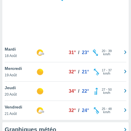
logies
e
s
tez pas
ation de
, vous
z à
à notre
Mardi
20
-
39
31°
/
23°
km/h
18 Août
.com.
 cas,
Mercredi
17
-
37
us
32°
/
21°
km/h
19 Août
ns que
s
Jeudi
27
-
50
34°
/
22°
ires
km/h
20 Août
urer la
on sur le
Vendredi
25
-
48
 seront
32°
/
24°
km/h
21 Août
, et que
ies ne
as
Graphiques météo