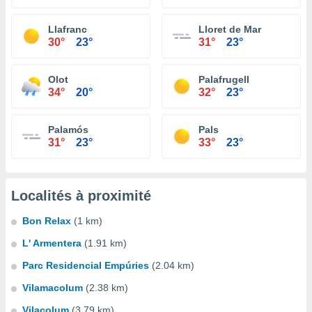
Llafranc
Lloret de Mar
30°
23°
31°
23°
Olot
Palafrugell
34°
20°
32°
23°
Palamós
Pals
31°
23°
33°
23°
Localités à proximité
Bon Relax
(1 km)
L' Armentera
(1.91 km)
Parc Residencial Empúries
(2.04 km)
Vilamacolum
(2.38 km)
Vilacolum
(3.79 km)