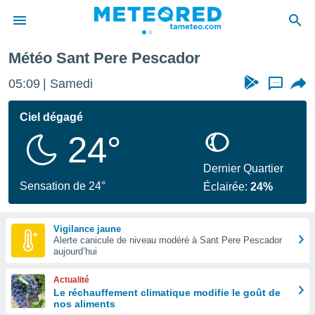
Pere Pescador
Météo Sant Pere Pescador
e
ntialité
05:09
Samedi
...
enu de
o.com
Ciel dégagé
o.com) a
24°
aré par
onnels
Dernier Quartier
arantir
Sensation de 24°
Éclairée:
24%
té des
ions
. Vous
Vigilance jaune
accéder
Alerte canicule de niveau modéré à Sant Pere Pescador
e en
aujourd’hui
 les
Actualité
s :
Le réchauffement climatique modifie le goût de
nos aliments
r les