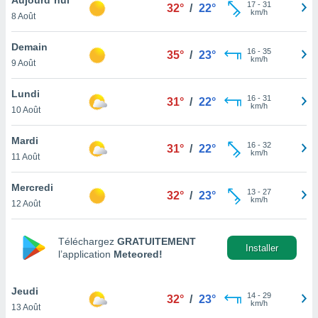
n «
17
-
31
32°
/
22°
km/h
8 Août
 et
r »,
cédez au
Demain
16
-
35
35°
/
23°
 et vous
km/h
9 Août
z
ation de
Lundi
16
-
31
31°
/
22°
km/h
10 Août
qu'ils
 nous ou
aires,
Mardi
16
-
32
31°
/
22°
km/h
11 Août
nt de
t
Mercredi
13
-
27
er le
32°
/
23°
km/h
12 Août
ement
te, ainsi
Téléchargez
GRATUITEMENT
per un
Installer
l’application
Meteored!
écifique
us
de la
Jeudi
14
-
29
32°
/
23°
 et du
km/h
13 Août