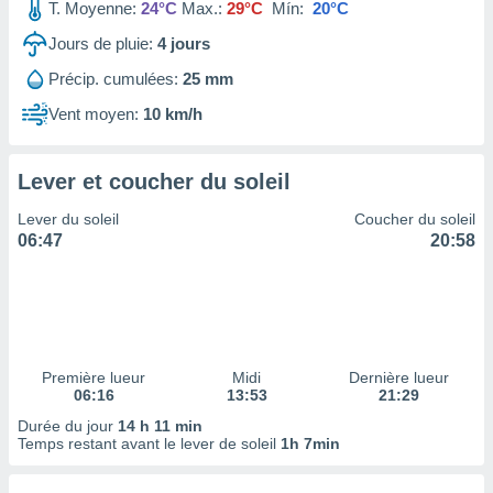
ires
T. Moyenne:
24°C
Max.:
29°C
Mín:
20°C
ons le
Jours de pluie:
4
jours
ent des
es
Précip. cumulées:
25 mm
 :
Vent moyen:
10 km/h
et/ou
 à des
ions sur
eil,
Lever et coucher du soleil
des
Lever du soleil
Coucher du soleil
limitées
06:47
20:58
nner la
, créer
ils pour
ité
lisée,
des
Première lueur
Midi
Dernière lueur
our
06:16
13:53
21:29
nner des
Durée du jour
14 h 11 min
és
Temps restant avant le lever de soleil
1h 7min
lisées,
s profils
enus