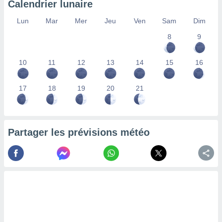
Calendrier lunaire
lisés,
des
Lun
Mar
Mer
Jeu
Ven
Sam
Dim
our
8
9
nner des
s
lisés,
10
11
12
13
14
15
16
la
ance des
s,
17
18
19
20
21
la
ance des
s,
dre les
Partager les prévisions météo
par le
ques ou
inaisons
ées
nt de
tes
,
er et
r les