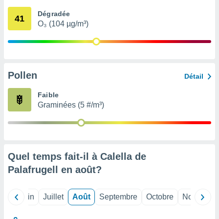
nées
Dégradée
lles sur
41
O₃ (104 µg/m³)
d'un
égitime,
vous
vous
 Pour ce
ous
Pollen
Détail
etirer
Faible
ement
Graminées (5 #/m³)
 opposer
ement
nées à
ment en
 sur «
res
» ou
Quel temps fait-il à Calella de
e
Palafrugell en
août
?
que de
kies
ite web.
Mai
Juin
Juillet
Août
Septembre
Octobre
Novembre
t nos