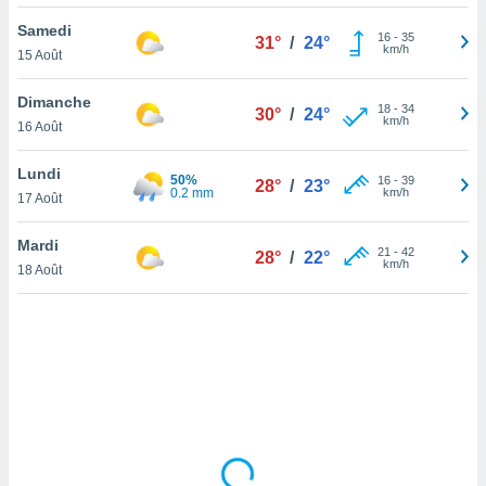
lisé en
Samedi
 de
16
-
35
31°
/
24°
km/h
15 Août
. Vous
rouver
Dimanche
18
-
34
30°
/
24°
ations
km/h
16 Août
re
que de
Lundi
50%
kies
16
-
39
28°
/
23°
0.2 mm
km/h
17 Août
r votre
ement à
ment en
Mardi
21
-
42
28°
/
22°
sur le
km/h
18 Août
res des
kies
le au
page de
te web.
MENT,
 les