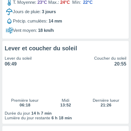
ires
T. Moyenne:
23°C
Max.:
24°C
Mín:
22°C
ons le
Jours de pluie:
3
jours
ent des
es
Précip. cumulées:
14 mm
 :
Vent moyen:
18 km/h
et/ou
 à des
ions sur
eil,
Lever et coucher du soleil
des
Lever du soleil
Coucher du soleil
limitées
06:49
20:55
nner la
, créer
ils pour
ité
lisée,
des
Première lueur
Midi
Dernière lueur
our
06:18
13:52
21:26
nner des
Durée du jour
14 h 7 min
és
Lumière du jour restante
6 h 18 min
lisées,
s profils
enus