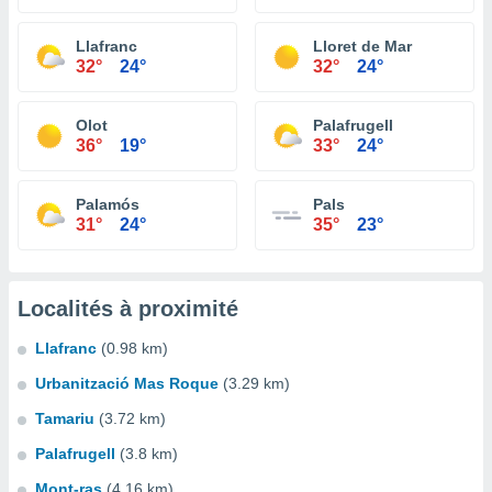
Llafranc
Lloret de Mar
32°
24°
32°
24°
Olot
Palafrugell
36°
19°
33°
24°
Palamós
Pals
31°
24°
35°
23°
Localités à proximité
Llafranc
(0.98 km)
Urbanització Mas Roque
(3.29 km)
Tamariu
(3.72 km)
Palafrugell
(3.8 km)
Mont-ras
(4.16 km)