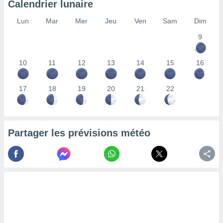
Calendrier lunaire
lisés,
des
Lun
Mar
Mer
Jeu
Ven
Sam
Dim
our
9
nner des
s
lisés,
10
11
12
13
14
15
16
la
ance des
s,
17
18
19
20
21
22
la
ance des
s,
dre les
Partager les prévisions météo
par le
ques ou
inaisons
ées
nt de
tes
,
er et
r les