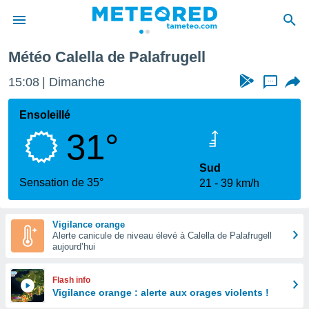
a de Palafrugell
Météo Calella de Palafrugell
e
ntialité
15:08
Dimanche
...
enu de
o.com
Ensoleillé
o.com) a
31°
aré par
onnels
Sud
arantir
Sensation de 35°
21
39 km/h
té des
ions
. Vous
Vigilance orange
accéder
Alerte canicule de niveau élevé à Calella de Palafrugell
e en
aujourd’hui
 les
s :
Flash info
Vigilance orange : alerte aux orages violents !
r les