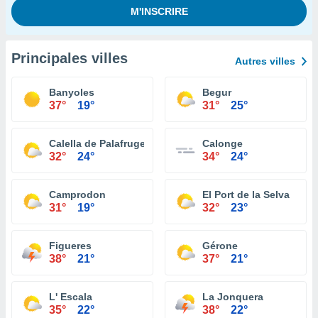
Principales villes
Autres villes
Banyoles
Begur
37°
19°
31°
25°
Calella de Palafrugell
Calonge
32°
24°
34°
24°
Camprodon
El Port de la Selva
31°
19°
32°
23°
Figueres
Gérone
38°
21°
37°
21°
L' Escala
La Jonquera
35°
22°
38°
22°