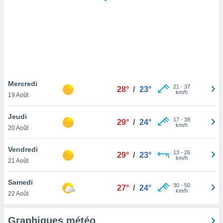
logies
e
s
tez pas
ation de
, vous
z à
à notre
Mercredi
21
-
37
28°
/
23°
km/h
19 Août
.com.
 cas,
Jeudi
17
-
39
us
29°
/
24°
km/h
20 Août
ns que
s
Vendredi
13
-
26
29°
/
23°
ires
km/h
21 Août
urer la
on sur le
Samedi
30
-
50
 seront
27°
/
24°
km/h
22 Août
, et que
ies ne
as
Graphiques météo