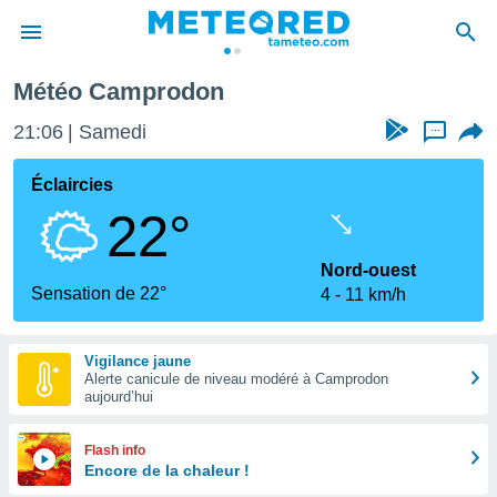
rodon
Météo Camprodon
e
ntialité
21:06
Samedi
...
enu de
o.com
Éclaircies
o.com) a
22°
aré par
onnels
Nord-ouest
arantir
Sensation de 22°
4
11 km/h
té des
ions
. Vous
Vigilance jaune
accéder
Alerte canicule de niveau modéré à Camprodon
e en
aujourd’hui
 les
s :
Flash info
Encore de la chaleur !
r les