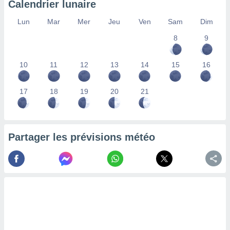
Calendrier lunaire
lisés,
des
Lun
Mar
Mer
Jeu
Ven
Sam
Dim
our
8
9
nner des
s
lisés,
10
11
12
13
14
15
16
la
ance des
s,
17
18
19
20
21
la
ance des
s,
dre les
Partager les prévisions météo
par le
ques ou
inaisons
ées
nt de
tes
,
er et
r les