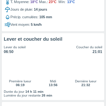
ires
T. Moyenne:
18°C
Max.:
23°C
Mín:
13°C
ons le
Jours de pluie:
14
jours
ent des
es
Précip. cumulées:
105 mm
 :
Vent moyen:
5 km/h
et/ou
 à des
ions sur
eil,
Lever et coucher du soleil
des
Lever du soleil
Coucher du soleil
limitées
06:50
21:01
nner la
, créer
ils pour
ité
lisée,
des
Première lueur
Midi
Dernière lueur
our
06:19
13:56
21:32
nner des
Durée du jour
14 h 11 min
és
Lumière du jour restante
26 min
lisées,
s profils
enus