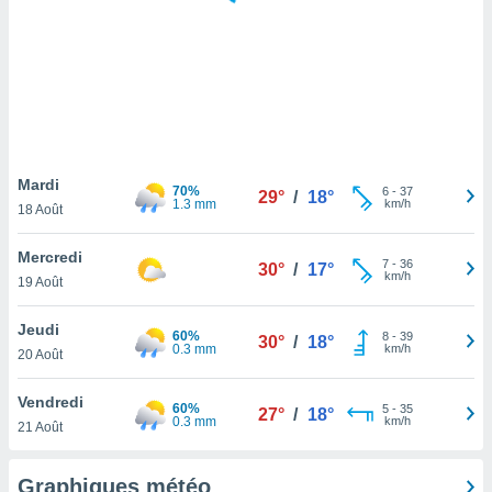
logies
e
s
tez pas
ation de
, vous
z à
à notre
Mardi
70%
6
-
37
29°
/
18°
1.3 mm
km/h
18 Août
.com.
 cas,
Mercredi
7
-
36
us
30°
/
17°
km/h
19 Août
ns que
s
Jeudi
60%
8
-
39
30°
/
18°
ires
0.3 mm
km/h
20 Août
urer la
on sur le
Vendredi
60%
5
-
35
 seront
27°
/
18°
0.3 mm
km/h
21 Août
, et que
ies ne
as
Graphiques météo