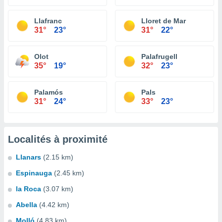
Llafranc
Lloret de Mar
31°
23°
31°
22°
Olot
Palafrugell
35°
19°
32°
23°
Palamós
Pals
31°
24°
33°
23°
Localités à proximité
Llanars
(2.15 km)
Espinauga
(2.45 km)
la Roca
(3.07 km)
Abella
(4.42 km)
Molló
(4.83 km)