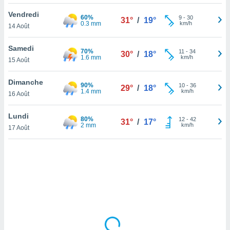
lisé en
Vendredi
 de
60%
9
-
30
31°
/
19°
0.3 mm
km/h
14 Août
. Vous
rouver
Samedi
70%
11
-
34
30°
/
18°
ations
1.6 mm
km/h
15 Août
re
que de
Dimanche
90%
kies
10
-
36
29°
/
18°
1.4 mm
km/h
16 Août
r votre
ement à
ment en
Lundi
80%
12
-
42
31°
/
17°
sur le
2 mm
km/h
17 Août
res des
kies
le au
page de
te web.
MENT,
 les