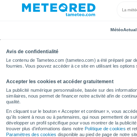
Météo
Actual
Avis de confidentialité
Le contenu de Tameteo.com (tameteo.com) a été préparé par des 
fournies. Vous pouvez accéder à ce site en utilisant les options 
Accepter les cookies et accéder gratuitement
Accueil
Royaume-Uni
Angleterre du Sud-Est
Sa
La publicité numérique personnalisée, basée sur des information
similaires, nous permet de financer notre activité afin de conti
Météo Sandford St. Mar
qualité.
En cliquant sur le bouton « Accepter et continuer », vous accéde
09:23
Vendredi
qu'ils soient à nous ou à partenaires, qui nous permettent de sui
développer un profil spécifique pour vous montrer de la publicit
trouver plus d'informations dans notre
Politique de cookies
et re
Ensoleillé
Paramètres des cookies
disponible au pied de page de notre si