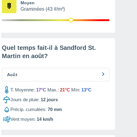
Moyen
Graminées (43 #/m³)
Quel temps fait-il à Sandford St.
Martin en
août
?
Août
T. Moyenne:
17°C
Max.:
21°C
Mín:
13°C
Jours de pluie:
12
jours
Précip. cumulées:
70 mm
Vent moyen:
14 km/h