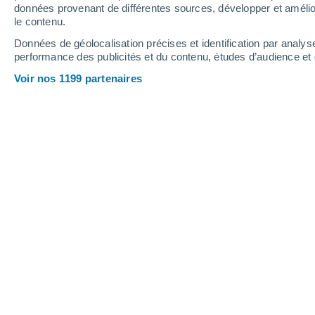
données provenant de différentes sources, développer et amélior
le contenu.
26°
/
11°
28°
/
14°
22°
/
9°
Données de géolocalisation précises et identification par analys
performance des publicités et du contenu, études d’audience e
13
-
28
km/h
17
-
36
km/h
12
9
-
23
km/h
Voir nos 1199 partenaires
Météo Sandford St. Martin aujourd´hu
Ensoleillé
16°
09:00
T. ressentie
16°
Éclaircies
17°
10:00
T. ressentie
17°
Ensoleillé
19°
11:00
T. ressentie
19°
Ensoleillé
20°
12:00
T. ressentie
20°