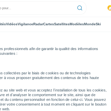
ités
Vidéos
Vigilance
Radar
Cartes
Satellites
Modèles
Monde
Ski
professionnels afin de garantir la qualité des informations
suivantes :
ndford St. Martin
s collectées par le biais de cookies ou de technologies
nuer à vous proposer gratuitement des contenus de très haute
tin
z au site web et vous acceptez l'installation de tous les cookies,
...
vre et d'analyser le comportement sur le site, ainsi que de
é et du contenu personnalisé en fonction de celui-ci. Vous pouvez
Heure par heure
tirer votre consentement à tout moment en cliquant sur le bouton
Intervalles nuageux dans les
te web.
prochaines heures