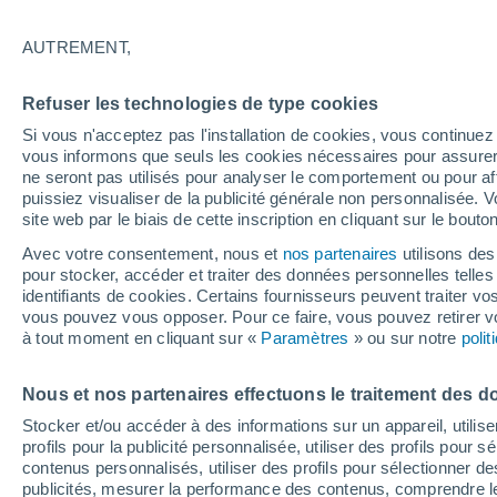
16°
AUTREMENT,
Nord-oues
Refuser les technologies de type cookies
Sensation de 16°
3
-
13 km/
Si vous n'acceptez pas l'installation de cookies, vous continu
vous informons que seuls les cookies nécessaires pour assurer la
ne seront pas utilisés pour analyser le comportement ou pour af
puissiez visualiser de la publicité générale non personnalisée. V
Flash info
site web par le biais de cette inscription en cliquant sur le bouto
Une nouvelle canicule attendue la semaine
prochaine en France !
Avec votre consentement, nous et
nos partenaires
utilisons des
pour stocker, accéder et traiter des données personnelles telles 
Météo 1 - 7 jours
Heure par heure
Actualité
Carte
identifiants de cookies. Certains fournisseurs peuvent traiter vo
vous pouvez vous opposer. Pour ce faire, vous pouvez retirer
à tout moment en cliquant sur «
Paramètres
» ou sur notre
poli
Demain
Dimanche
Aujourd´hui
Nous et nos partenaires effectuons le traitement des d
8 Août
9 Août
7 Août
Stocker et/ou accéder à des informations sur un appareil, utilise
profils pour la publicité personnalisée, utiliser des profils pour 
contenus personnalisés, utiliser des profils pour sélectionner
publicités, mesurer la performance des contenus, comprendre le