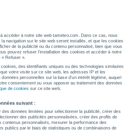
t
h
ez à accéder à notre site web tameteo.com. Dans ce cas, nous
 navigation sur le site web seront installés, et que les cookies
ficher de la publicité ou du contenu personnalisé, bien que vous
ous pouvez refuser l'installation des cookies et accéder à notre
n « Refuser ».
 cookies, des identifiants uniques ou des technologies similaires
que votre visite sur ce site web, les adresses IP et les
 de couverture nuageuse
Radar de pluie
Satellites
Modèles
s données personnelles sur la base d'un intérêt légitime, auquel
 votre consentement ou vous opposer au traitement des données
tique de cookies
sur ce site web.
Lundi
Mardi
Mercredi
Jeudi
onnées suivant :
10 Août
11 Août
12 Août
13 Août
r des données limitées pour sélectionner la publicité, créer des
sélectionner des publicités personnalisées, créer des profils de
 des contenus personnalisés, mesurer la performance des
s publics par le biais de statistiques ou de combinaisons de