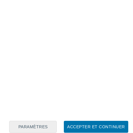
Calendrier lunaire
Lun
Mar
Mer
Jeu
Ven
Sam
Dim
7
8
9
10
11
12
13
14
15
16
17
18
19
20
PARAMÈTRES
ACCEPTER ET CONTINUER