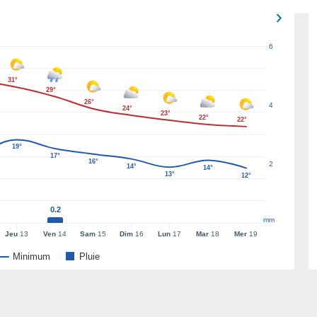
6
31°
29°
26°
4
24°
23°
22°
22°
19°
17°
16°
2
14°
14°
13°
12°
0.2
mm
Jeu
13
Ven
14
Sam
15
Dim
16
Lun
17
Mar
18
Mer
19
Minimum
Pluie