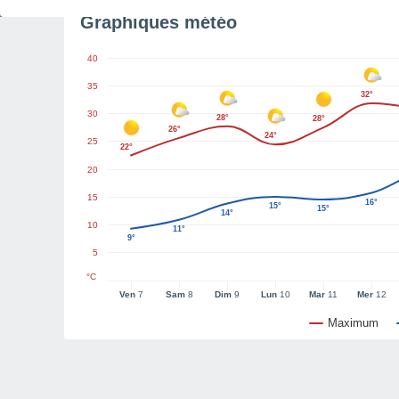
Graphiques météo
40
35
32°
30
28°
28°
26°
24°
25
22°
20
15
16°
15°
15°
14°
10
11°
9°
5
°C
Ven
7
Sam
8
Dim
9
Lun
10
Mar
11
Mer
12
Maximum