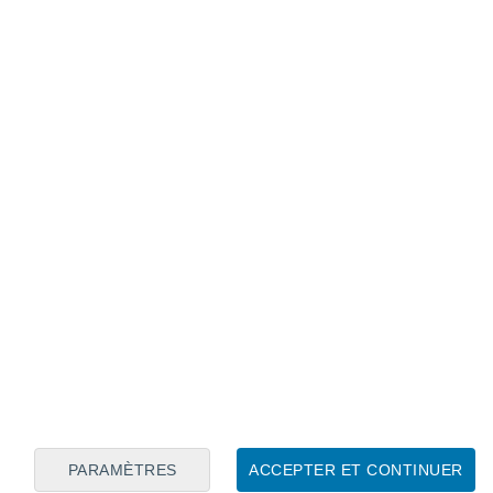
Calendrier lunaire
Lun
Mar
Mer
Jeu
Ven
Sam
Dim
6
7
8
9
10
11
12
13
14
15
16
17
18
19
PARAMÈTRES
ACCEPTER ET CONTINUER