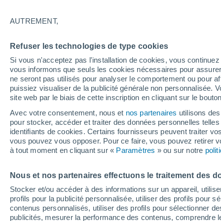
19°
AUTREMENT,
Dernier Qu
Refuser les technologies de type cookies
Éclairée:
4
Sensation de 19°
Si vous n'acceptez pas l'installation de cookies, vous continu
vous informons que seuls les cookies nécessaires pour assurer la
ne seront pas utilisés pour analyser le comportement ou pour af
puissiez visualiser de la publicité générale non personnalisée. V
Flash info
site web par le biais de cette inscription en cliquant sur le bouto
Une nouvelle canicule attendue la semaine
prochaine en France !
Avec votre consentement, nous et
nos partenaires
utilisons des
pour stocker, accéder et traiter des données personnelles telles 
Météo 1 - 7 jours
Heure par heure
Actualité
Carte 
identifiants de cookies. Certains fournisseurs peuvent traiter vo
vous pouvez vous opposer. Pour ce faire, vous pouvez retirer
à tout moment en cliquant sur «
Paramètres
» ou sur notre
poli
Demain
Samedi
D
Aujourd´hui
Nous et nos partenaires effectuons le traitement des d
7 Août
8 Août
6 Août
Stocker et/ou accéder à des informations sur un appareil, utilise
profils pour la publicité personnalisée, utiliser des profils pour 
contenus personnalisés, utiliser des profils pour sélectionner
publicités, mesurer la performance des contenus, comprendre le
90%
90%
90%