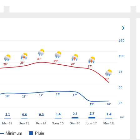
125
100
30°
29°
29°
28°
28°
27°
75
21°
50
17°
17°
17°
16°
16°
25
13°
13°
2.7
2.1
1.4
1.4
1.1
0.6
0.3
mm
Mer
12
Jeu
13
Ven
14
Sam
15
Dim
16
Lun
17
Mar
18
Minimum
Pluie