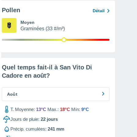
Pollen
Détail
Moyen
Graminées (33 #/m³)
Quel temps fait-il à San Vito Di
Cadore en
août
?
Août
T. Moyenne:
13°C
Max.:
18°C
Mín:
9°C
Jours de pluie:
22
jours
Précip. cumulées:
241 mm