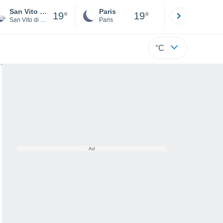
San Vito di Cadore
Paris
Montpelli
19°
19°
San Vito di Cadore
Paris
Hérault
°C