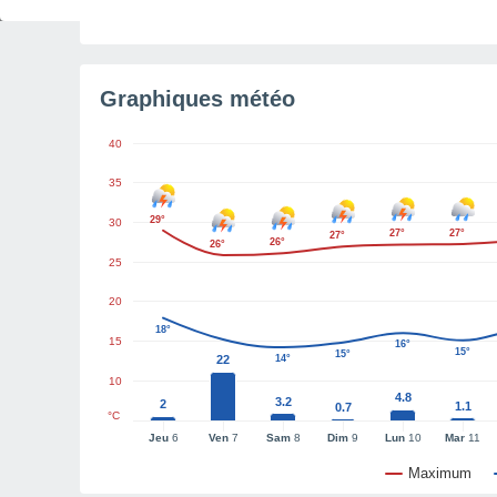
Graphiques météo
40
35
29°
30
27°
27°
27°
26°
26°
25
20
18°
15
16°
15°
15°
22
14°
10
4.8
3.2
2
1.1
0.7
°C
Jeu
6
Ven
7
Sam
8
Dim
9
Lun
10
Mar
11
Maximum