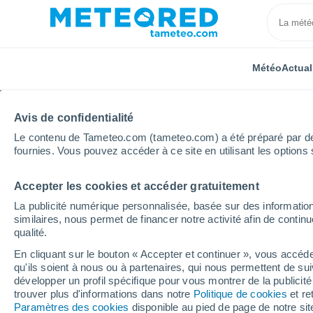
Météo
Actual
Avis de confidentialité
Le contenu de Tameteo.com (tameteo.com) a été préparé par des 
fournies. Vous pouvez accéder à ce site en utilisant les options 
Accepter les cookies et accéder gratuitement
Accueil
Italie
Province de Bellune
San Vito Di C
La publicité numérique personnalisée, basée sur des information
similaires, nous permet de financer notre activité afin de conti
Météo San Vito Di Cad
qualité.
En cliquant sur le bouton « Accepter et continuer », vous accéde
23:55
Jeudi
qu'ils soient à nous ou à partenaires, qui nous permettent de sui
développer un profil spécifique pour vous montrer de la publicit
trouver plus d'informations dans notre
Politique de cookies
et re
Éclaircies
Paramètres des cookies
disponible au pied de page de notre si