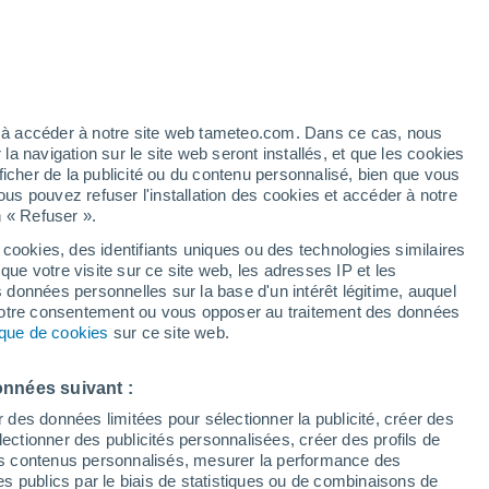
Bulletin enneigement
Pistes ouvertes
Remontées
artier
0 / 9
0 / 4
6%
Km skiables
Neige
ez à accéder à notre site web tameteo.com. Dans ce cas, nous
- / 15
0 cm
 navigation sur le site web seront installés, et que les cookies
ficher de la publicité ou du contenu personnalisé, bien que vous
ous pouvez refuser l'installation des cookies et accéder à notre
Vigilance rouge
Alerte canicule de niveau extrême à
n « Refuser ».
San Vito Di Cadore aujourd’hui
 cookies, des identifiants uniques ou des technologies similaires
que votre visite sur ce site web, les adresses IP et les
de pluie
Radar de pluie
Satellites
Modèles
s données personnelles sur la base d'un intérêt légitime, auquel
 votre consentement ou vous opposer au traitement des données
tique de cookies
sur ce site web.
imanche
Lundi
Mardi
Mercredi
onnées suivant :
9 Août
10 Août
11 Août
12 Août
r des données limitées pour sélectionner la publicité, créer des
sélectionner des publicités personnalisées, créer des profils de
 des contenus personnalisés, mesurer la performance des
s publics par le biais de statistiques ou de combinaisons de
70%
90%
90%
80%