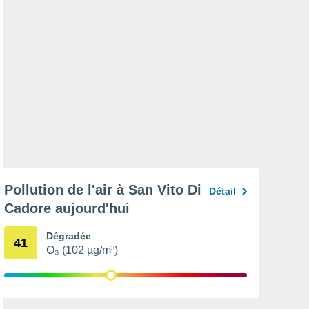
Pollution de l'air à San Vito Di
Détail
Cadore aujourd'hui
Dégradée
41
O₃ (102 µg/m³)