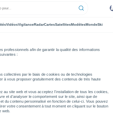
ités
Vidéos
Vigilance
Radar
Cartes
Satellites
Modèles
Monde
Ski
professionnels afin de garantir la qualité des informations
suivantes :
adore
s collectées par le biais de cookies ou de technologies
nuer à vous proposer gratuitement des contenus de très haute
ore
z au site web et vous acceptez l'installation de tous les cookies,
...
vre et d'analyser le comportement sur le site, ainsi que de
é et du contenu personnalisé en fonction de celui-ci. Vous pouvez
Heure par heure
tirer votre consentement à tout moment en cliquant sur le bouton
Pluie faible dans les prochaines
te web.
heures