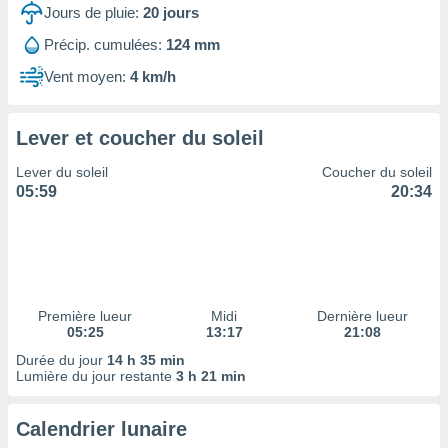
ires
Jours de pluie:
20
jours
ons le
ent des
Précip. cumulées:
124 mm
es
Vent moyen:
4 km/h
 :
et/ou
 à des
Lever et coucher du soleil
ions sur
eil,
Lever du soleil
Coucher du soleil
des
05:59
20:34
limitées
nner la
, créer
ils pour
ité
lisée,
Première lueur
Midi
Dernière lueur
05:25
13:17
21:08
des
our
Durée du jour
14 h 35 min
nner des
Lumière du jour restante
3 h 21 min
és
lisées,
Calendrier lunaire
s profils
enus