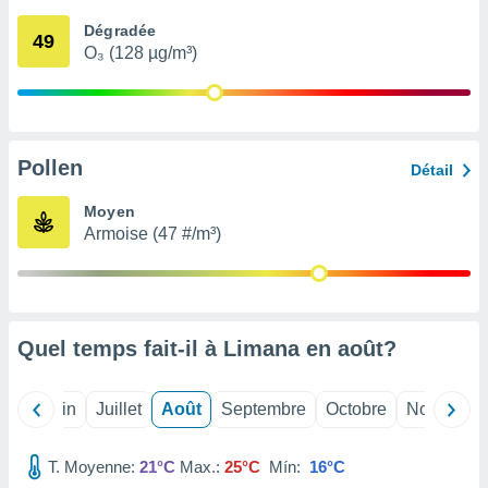
nées
Dégradée
lles sur
49
O₃ (128 µg/m³)
d'un
égitime,
vous
vous
 Pour ce
ous
Pollen
Détail
etirer
Moyen
ement
Armoise (47 #/m³)
 opposer
ement
nées à
ment en
 sur «
res
» ou
Quel temps fait-il à Limana en
août
?
e
que de
kies
Mai
Juin
Juillet
Août
Septembre
Octobre
Novembre
ite web.
T. Moyenne:
21°C
Max.:
25°C
Mín:
16°C
t nos