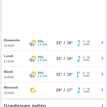
logies
e
s
tez pas
ation de
, vous
z à
à notre
Dimanche
70%
7
-
28
33°
/
18°
1.1 mm
km/h
16 Août
.com.
 cas,
Lundi
70%
8
-
34
us
33°
/
19°
1.3 mm
km/h
17 Août
ns que
s
Mardi
70%
6
-
37
31°
/
19°
ires
1.1 mm
km/h
18 Août
urer la
on sur le
Mercredi
7
-
36
 seront
29°
/
17°
km/h
19 Août
, et que
ies ne
as
Graphiques météo