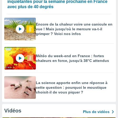
inquiétantes pour la semaine prochaine en France
avec plus de 40 degrés
Encore de la chaleur voire une canicule en
vue ! Mais jusqu'où le mercure va-t-il
grimper ? Voici nos infos
Météo du week-end en France : fortes
chaleurs en force, jusqu'à 38°C attendus
La science apporte enfin une réponse à
cette question : pourquoi le moustique
choisit-il de vous piquer ?
Vidéos
Plus de vidéos