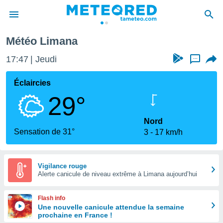
Météo Limana
e
ntialité
17:47
Jeudi
...
enu de
o.com
Éclaircies
o.com) a
29°
aré par
onnels
Nord
arantir
Sensation de 31°
3
17 km/h
té des
ions
. Vous
accéder
Vigilance rouge
e en
Alerte canicule de niveau extrême à Limana aujourd’hui
 les
Flash info
s :
Une nouvelle canicule attendue la semaine
prochaine en France !
r les