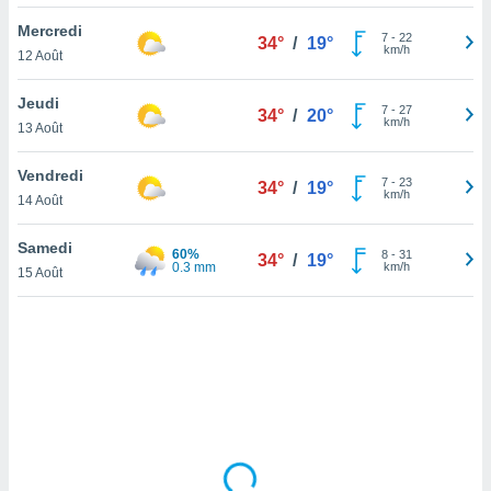
lisé en
Mercredi
 de
7
-
22
34°
/
19°
km/h
12 Août
. Vous
rouver
Jeudi
7
-
27
34°
/
20°
ations
km/h
13 Août
re
que de
Vendredi
kies
7
-
23
34°
/
19°
km/h
14 Août
r votre
ement à
ment en
Samedi
60%
8
-
31
34°
/
19°
sur le
0.3 mm
km/h
15 Août
res des
kies
le au
page de
te web.
MENT,
 les