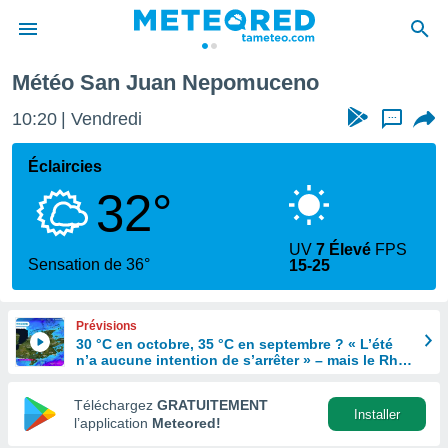
muceno
Météo San Juan Nepomuceno
e
ntialité
10:20
Vendredi
...
enu de
o.com
Éclaircies
o.com) a
32°
aré par
onnels
UV
7 Élevé
FPS
arantir
Sensation de 36°
15-25
té des
ions
. Vous
Prévisions
accéder
30 °C en octobre, 35 °C en septembre ? « L’été
e en
n’a aucune intention de s’arrêter » – mais le Rhin
 les
en paie le prix
Téléchargez
GRATUITEMENT
s :
Installer
l’application
Meteored!
r les