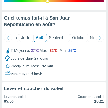
nées
lles sur
d'un
égitime,
Quel temps fait-il à San Juan
vous
Nepomuceno en
août
?
vous
 Pour ce
ous
Mai
Juin
Juillet
Août
Septembre
Octobre
Novembre
etirer
ement
T. Moyenne:
27°C
Max.:
32°C
Mín:
25°C
 opposer
ement
Jours de pluie:
27
jours
nées à
Précip. cumulées:
192 mm
ment en
 sur «
Vent moyen:
6 km/h
res
» ou
e
que de
Lever et coucher du soleil
kies
ite web.
Lever du soleil
Coucher du soleil
05:50
18:21
t nos