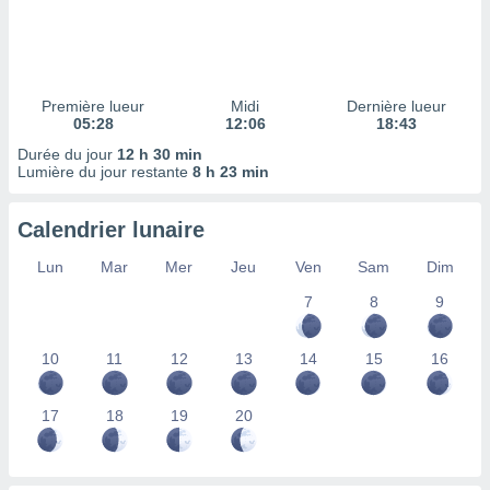
ires
ons le
ent des
es
 :
Première lueur
Midi
Dernière lueur
et/ou
05:28
12:06
18:43
 à des
Durée du jour
12 h 30 min
ions sur
Lumière du jour restante
8 h 23 min
eil,
des
limitées
Calendrier lunaire
nner la
Lun
Mar
Mer
Jeu
Ven
Sam
Dim
, créer
ils pour
7
8
9
ité
lisée,
10
11
12
13
14
15
16
des
our
nner des
17
18
19
20
és
lisées,
s profils
enus