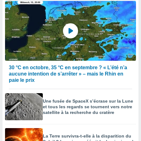
30 °C en octobre, 35 °C en septembre ? « L’été n’a
aucune intention de s’arrêter » – mais le Rhin en
paie le prix
Une fusée de SpaceX s’écrase sur la Lune
et tous les regards se tournent vers notre
satellite à la recherche du cratère
La Terre survivra-t-elle à la disparition du