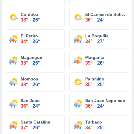
Córdoba
El Carmen de Bolivar
38°
26°
36°
24°
El Retiro
La Boquilla
34°
26°
34°
27°
Magangué
Margarita
35°
26°
39°
26°
Mompos
Palomino
38°
26°
35°
25°
San Juan
San Juan Nepomuceno
36°
24°
36°
24°
Santa Catalina
Turbaco
37°
26°
34°
25°