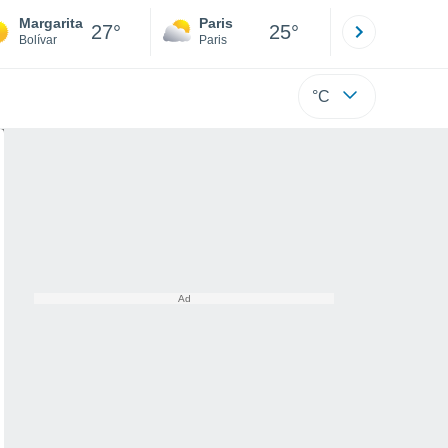
Margarita
Paris
Montpelli
27°
25°
Bolívar
Paris
Hérault
°C