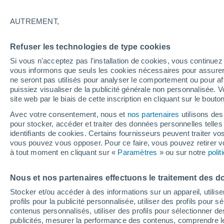
27°
AUTREMENT,
Dernier Qu
Refuser les technologies de type cookies
Éclairée:
1
Sensation de 31°
Si vous n'acceptez pas l'installation de cookies, vous continu
vous informons que seuls les cookies nécessaires pour assurer la
ne seront pas utilisés pour analyser le comportement ou pour af
puissiez visualiser de la publicité générale non personnalisée. V
Flash info
site web par le biais de cette inscription en cliquant sur le bouto
Vigilance orange : alerte aux orages violents 
Avec votre consentement, nous et
nos partenaires
utilisons des
pour stocker, accéder et traiter des données personnelles telles 
Météo 1 - 7 jours
Heure par heure
Actualité
Carte
identifiants de cookies. Certains fournisseurs peuvent traiter vo
vous pouvez vous opposer. Pour ce faire, vous pouvez retirer
à tout moment en cliquant sur «
Paramètres
» ou sur notre
poli
Demain
Mardi
M
Aujourd´hui
Nous et nos partenaires effectuons le traitement des d
10 Août
11 Août
9 Août
Stocker et/ou accéder à des informations sur un appareil, utilise
profils pour la publicité personnalisée, utiliser des profils pour 
contenus personnalisés, utiliser des profils pour sélectionner
publicités, mesurer la performance des contenus, comprendre le
70%