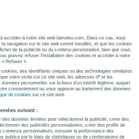
artier
3%
ez à accéder à notre site web tameteo.com. Dans ce cas, nous
 navigation sur le site web seront installés, et que les cookies
ficher de la publicité ou du contenu personnalisé, bien que vous
ous pouvez refuser l'installation des cookies et accéder à notre
n « Refuser ».
!
 cookies, des identifiants uniques ou des technologies similaires
que votre visite sur ce site web, les adresses IP et les
 de couverture nuageuse
Radar de pluie
Satellites
Modèles
s données personnelles sur la base d'un intérêt légitime, auquel
 votre consentement ou vous opposer au traitement des données
tique de cookies
sur ce site web.
ercredi
Jeudi
Vendredi
Samedi
onnées suivant :
12 Août
13 Août
14 Août
15 Août
r des données limitées pour sélectionner la publicité, créer des
sélectionner des publicités personnalisées, créer des profils de
 des contenus personnalisés, mesurer la performance des
s publics par le biais de statistiques ou de combinaisons de
70%
80%
80%