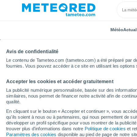
Météo
Actual
Avis de confidentialité
Le contenu de Tameteo.com (tameteo.com) a été préparé par des 
fournies. Vous pouvez accéder à ce site en utilisant les options 
Accepter les cookies et accéder gratuitement
Accueil
Colombie
Département de Bolívar
Marg
La publicité numérique personnalisée, basée sur des information
similaires, nous permet de financer notre activité afin de conti
Météo Margarita (Colo
qualité.
En cliquant sur le bouton « Accepter et continuer », vous accéde
05:14
Dimanche
qu'ils soient à nous ou à partenaires, qui nous permettent de sui
développer un profil spécifique pour vous montrer de la publicit
trouver plus d'informations dans notre
Politique de cookies
et re
Ciel dégagé
Paramètres des cookies
disponible au pied de page de notre si