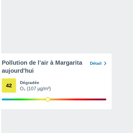
Pollution de l'air à Margarita
Détail
aujourd'hui
Dégradée
42
O₃ (107 µg/m³)