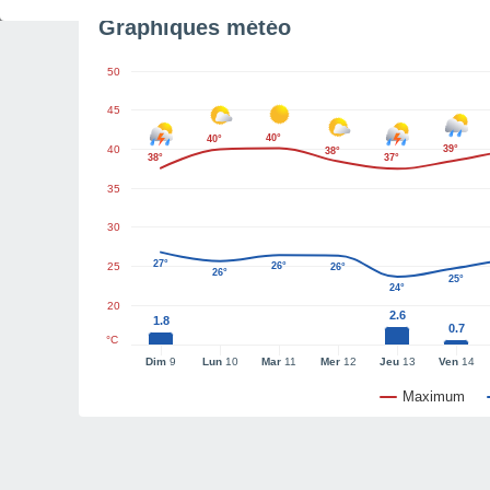
Graphiques météo
50
45
40°
40°
40
39°
38°
38°
37°
35
30
27°
25
26°
26°
26°
25°
24°
20
2.6
1.8
0.7
°C
Dim
9
Lun
10
Mar
11
Mer
12
Jeu
13
Ven
14
Maximum