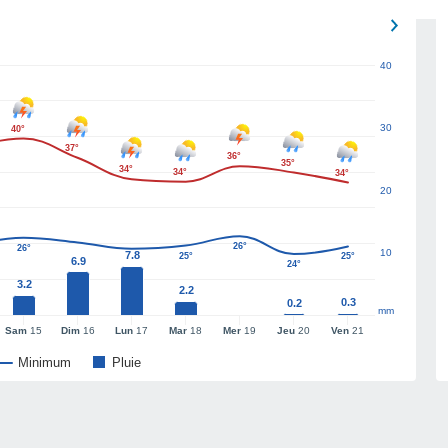
40
30
40°
37°
36°
35°
34°
34°
34°
20
26°
26°
10
7.8
25°
25°
6.9
24°
3.2
2.2
0.3
0.2
mm
Sam
15
Dim
16
Lun
17
Mar
18
Mer
19
Jeu
20
Ven
21
Minimum
Pluie