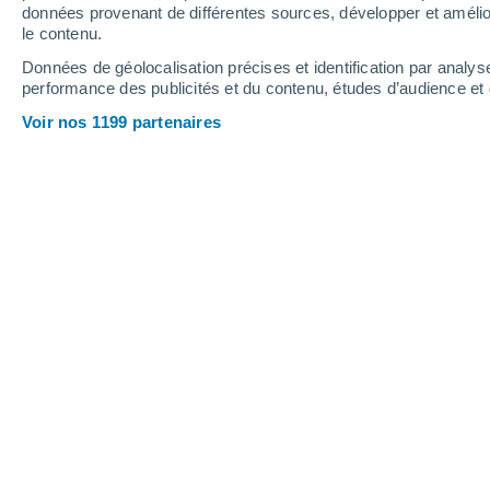
1.8 mm
données provenant de différentes sources, développer et amélior
le contenu.
40°
/
26°
40°
/
26°
38°
/
27°
Données de géolocalisation précises et identification par analys
performance des publicités et du contenu, études d’audience e
11
-
23
km/h
16
-
30
km/h
23
11
-
26
km/h
Voir nos 1199 partenaires
Météo Margarita aujourd´hui
, 9 août
Ciel dégagé
27°
05:00
T. ressentie
31°
Ensoleillé
27°
06:00
T. ressentie
31°
Éclaircies
30°
08:00
T. ressentie
36°
Éclaircies
35°
11:00
T. ressentie
40°