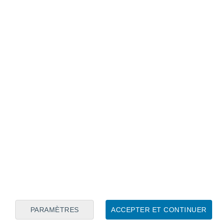
Calendrier lunaire
Lun
Mar
Mer
Jeu
Ven
Sam
Dim
9
10
11
12
13
14
15
16
17
18
19
20
21
22
PARAMÈTRES
ACCEPTER ET CONTINUER