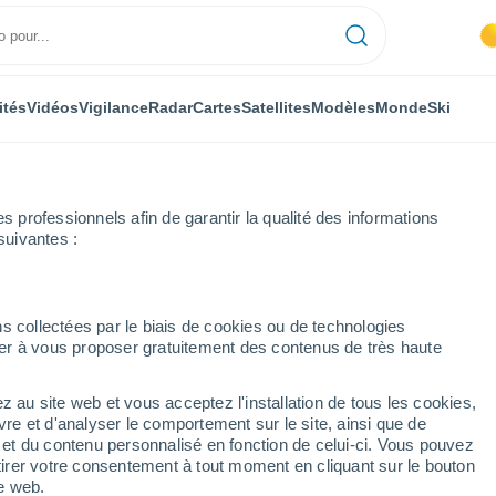
ités
Vidéos
Vigilance
Radar
Cartes
Satellites
Modèles
Monde
Ski
professionnels afin de garantir la qualité des informations
suivantes :
arita
s collectées par le biais de cookies ou de technologies
nuer à vous proposer gratuitement des contenus de très haute
mbie)
z au site web et vous acceptez l'installation de tous les cookies,
...
vre et d'analyser le comportement sur le site, ainsi que de
é et du contenu personnalisé en fonction de celui-ci. Vous pouvez
Heure par heure
tirer votre consentement à tout moment en cliquant sur le bouton
Chaleur humide et étouffante
te web.
dans les prochaines heures