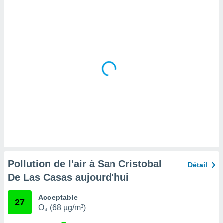
tre
ement,
enaires
s des
 des
nts
 ou des
gies
es pour
 accéder
r des
lles
ue votre
r ce site
Pollution de l'air à San Cristobal
Détail
 IP et
De Las Casas aujourd'hui
ifiants
es.
Acceptable
27
O₃ (68 µg/m³)
eurs
traiter