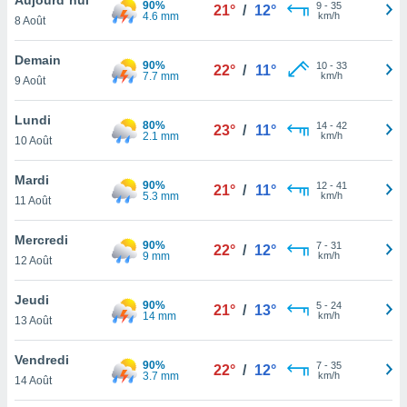
90%
n «
9
-
35
21°
/
12°
4.6 mm
km/h
8 Août
 et
r »,
cédez au
Demain
90%
10
-
33
22°
/
11°
 et vous
7.7 mm
km/h
9 Août
z
ation de
Lundi
80%
14
-
42
23°
/
11°
2.1 mm
km/h
10 Août
qu'ils
 nous ou
aires,
Mardi
90%
12
-
41
21°
/
11°
5.3 mm
km/h
11 Août
nt de
t
Mercredi
90%
7
-
31
er le
22°
/
12°
9 mm
km/h
12 Août
ement
te, ainsi
Jeudi
90%
5
-
24
21°
/
13°
14 mm
km/h
per un
13 Août
écifique
us
Vendredi
90%
7
-
35
de la
22°
/
12°
3.7 mm
km/h
14 Août
 et du