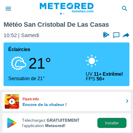
sas
Météo San Cristobal De Las Casas
e
ntialité
10:52
Samedi
...
enu de
o.com
Éclaircies
o.com) a
21°
aré par
onnels
UV
11+ Extrême!
arantir
Sensation de 21°
FPS
50+
té des
ions
. Vous
accéder
Flash info
e en
Encore de la chaleur !
 les
Téléchargez
GRATUITEMENT
s :
Installer
l’application
Meteored!
r les