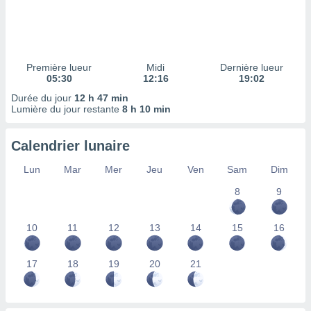
ires
ons le
ent des
es
 :
Première lueur
Midi
Dernière lueur
et/ou
05:30
12:16
19:02
 à des
Durée du jour
12 h 47 min
ions sur
Lumière du jour restante
8 h 10 min
eil,
des
limitées
Calendrier lunaire
nner la
Lun
Mar
Mer
Jeu
Ven
Sam
Dim
, créer
ils pour
8
9
ité
lisée,
10
11
12
13
14
15
16
des
our
nner des
17
18
19
20
21
és
lisées,
s profils
enus