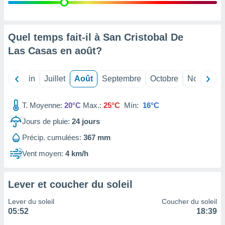
nées
lles sur
d'un
égitime,
Quel temps fait-il à San Cristobal De
vous
Las Casas en
août
?
vous
 Pour ce
ous
Mai
Juin
Juillet
Août
Septembre
Octobre
Novembre
etirer
ement
T. Moyenne:
20°C
Max.:
25°C
Mín:
16°C
 opposer
ement
Jours de pluie:
24
jours
nées à
Précip. cumulées:
367 mm
ment en
 sur «
Vent moyen:
4 km/h
res
» ou
e
que de
Lever et coucher du soleil
kies
ite web.
Lever du soleil
Coucher du soleil
05:52
18:39
t nos