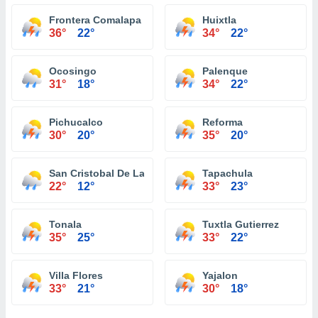
Frontera Comalapa
Huixtla
36°
22°
34°
22°
Ocosingo
Palenque
31°
18°
34°
22°
Pichucalco
Reforma
30°
20°
35°
20°
San Cristobal De Las Casas
Tapachula
22°
12°
33°
23°
Tonala
Tuxtla Gutierrez
35°
25°
33°
22°
Villa Flores
Yajalon
33°
21°
30°
18°