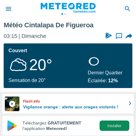
Météo Cintalapa De Figueroa
e
ntialité
03:15
Dimanche
...
enu de
o.com
Couvert
o.com) a
20°
aré par
onnels
Dernier Quartier
arantir
Sensation de 20°
Éclairée:
12%
té des
ions
. Vous
accéder
Flash info
e en
Vigilance orange : alerte aux orages violents !
 les
Téléchargez
GRATUITEMENT
s :
Installer
l’application
Meteored!
r les