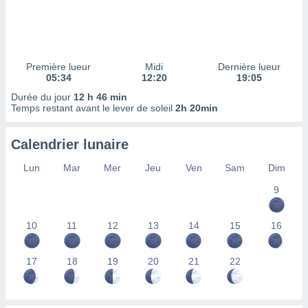
ires
ons le
ent des
es
 :
Première lueur
Midi
Dernière lueur
et/ou
05:34
12:20
19:05
 à des
Durée du jour
12 h 46 min
ions sur
Temps restant avant le lever de soleil
2h 20min
eil,
des
limitées
Calendrier lunaire
nner la
Lun
Mar
Mer
Jeu
Ven
Sam
Dim
, créer
ils pour
9
ité
lisée,
10
11
12
13
14
15
16
des
our
nner des
17
18
19
20
21
22
és
lisées,
s profils
enus