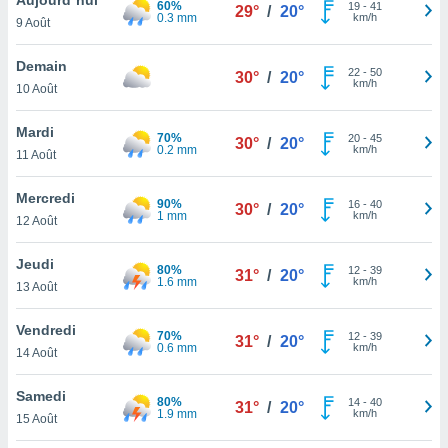
60%
n «
19
-
41
29°
/
20°
0.3 mm
km/h
9 Août
 et
r »,
cédez au
Demain
22
-
50
30°
/
20°
 et vous
km/h
10 Août
z
ation de
Mardi
70%
20
-
45
30°
/
20°
0.2 mm
km/h
11 Août
qu'ils
 nous ou
aires,
Mercredi
90%
16
-
40
30°
/
20°
1 mm
km/h
12 Août
nt de
t
Jeudi
80%
12
-
39
er le
31°
/
20°
1.6 mm
km/h
13 Août
ement
te, ainsi
Vendredi
70%
12
-
39
31°
/
20°
0.6 mm
km/h
per un
14 Août
écifique
us
Samedi
80%
14
-
40
de la
31°
/
20°
1.9 mm
km/h
15 Août
 et du