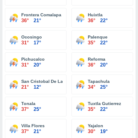
Frontera Comalapa
Huixtla
36°
21°
36°
22°
Ocosingo
Palenque
31°
17°
35°
22°
Pichucalco
Reforma
31°
20°
36°
20°
San Cristobal De Las Casas
Tapachula
21°
12°
34°
25°
Tonala
Tuxtla Gutierrez
37°
25°
35°
22°
Villa Flores
Yajalon
37°
21°
30°
19°