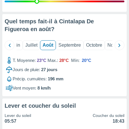
nées
lles sur
d'un
égitime,
Quel temps fait-il à Cintalapa De
vous
Figueroa en
août
?
vous
 Pour ce
ous
Mai
Juin
Juillet
Août
Septembre
Octobre
Novembre
etirer
ement
T. Moyenne:
23°C
Max.:
28°C
Mín:
20°C
 opposer
ement
Jours de pluie:
27
jours
nées à
Précip. cumulées:
196 mm
ment en
 sur «
Vent moyen:
8 km/h
res
» ou
e
que de
Lever et coucher du soleil
kies
ite web.
Lever du soleil
Coucher du soleil
05:57
18:43
t nos