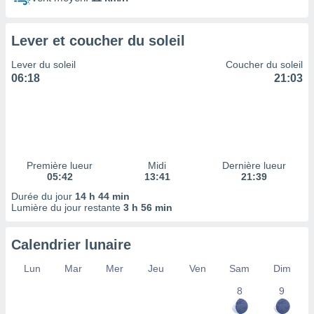
ires
ons le
ent des
Lever et coucher du soleil
es
 :
Lever du soleil
Coucher du soleil
et/ou
06:18
21:03
 à des
ions sur
eil,
des
limitées
Première lueur
Midi
Dernière lueur
nner la
05:42
13:41
21:39
, créer
ils pour
Durée du jour
14 h 44 min
ité
Lumière du jour restante
3 h 56 min
lisée,
des
Calendrier lunaire
our
nner des
Lun
Mar
Mer
Jeu
Ven
Sam
Dim
és
lisées,
8
9
s profils
enus