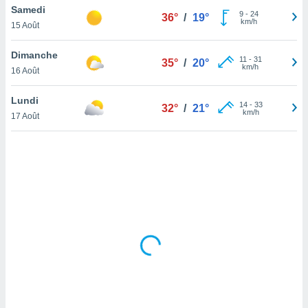
Samedi
lisé en
9
-
24
36°
/
19°
km/h
 de
15 Août
. Vous
rouver
Dimanche
11
-
31
35°
/
20°
km/h
16 Août
ations
re
Lundi
que de
14
-
33
32°
/
21°
km/h
kies
17 Août
r votre
ement à
ment en
sur le
res des
kies
le au
page de
te web.
MENT,
 les