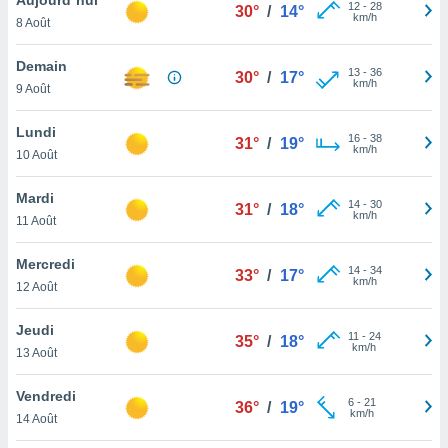
n «
12
-
28
30°
/
14°
km/h
8 Août
 et
r »,
cédez au
Demain
13
-
36
30°
/
17°
 et vous
km/h
9 Août
z
ation de
Lundi
16
-
38
31°
/
19°
km/h
10 Août
qu'ils
 nous ou
aires,
Mardi
14
-
30
31°
/
18°
km/h
11 Août
nt de
t
Mercredi
14
-
34
er le
33°
/
17°
km/h
12 Août
ement
te, ainsi
Jeudi
11
-
24
35°
/
18°
km/h
per un
13 Août
écifique
us
Vendredi
6
-
21
de la
36°
/
19°
km/h
14 Août
 et du