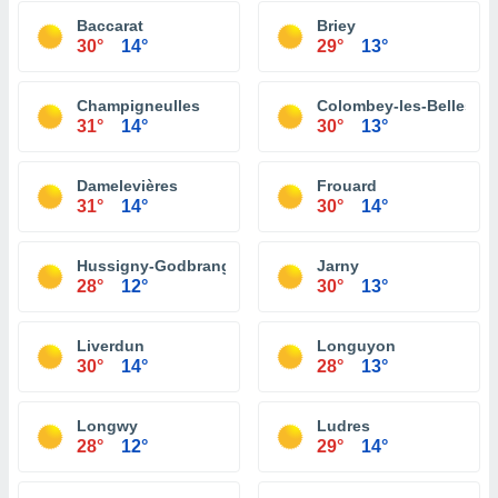
Baccarat
Briey
30°
14°
29°
13°
Champigneulles
Colombey-les-Belles
31°
14°
30°
13°
Damelevières
Frouard
31°
14°
30°
14°
Hussigny-Godbrange
Jarny
28°
12°
30°
13°
Liverdun
Longuyon
30°
14°
28°
13°
Longwy
Ludres
28°
12°
29°
14°