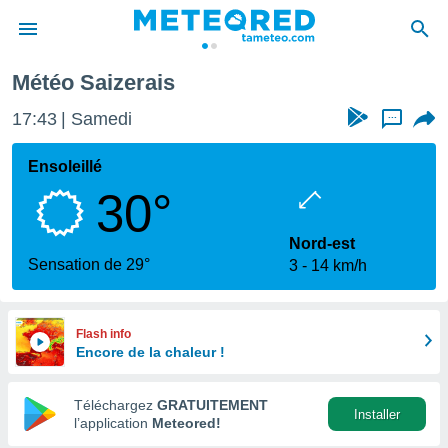
Météo Saizerais
e
ntialité
17:43
Samedi
...
enu de
o.com
Ensoleillé
o.com) a
30°
aré par
onnels
Nord-est
arantir
Sensation de 29°
3
14 km/h
té des
ions
. Vous
accéder
Flash info
e en
Encore de la chaleur !
 les
Téléchargez
GRATUITEMENT
s :
Installer
l’application
Meteored!
r les