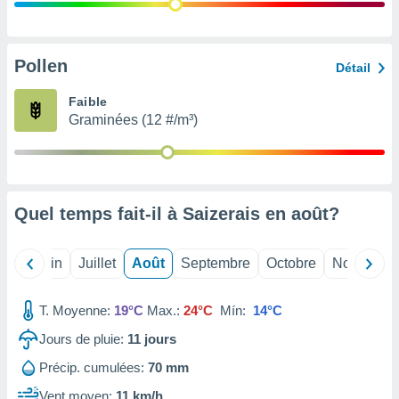
nées
lles sur
d'un
égitime,
Pollen
Détail
vous
vous
Faible
 Pour ce
Graminées (12 #/m³)
ous
etirer
ement
 opposer
Quel temps fait-il à Saizerais en
août
?
ement
nées à
ment en
Mai
Juin
Juillet
Août
Septembre
Octobre
Novembre
 sur «
res
» ou
e
T. Moyenne:
19°C
Max.:
24°C
Mín:
14°C
que de
kies
Jours de pluie:
11
jours
ite web.
Précip. cumulées:
70 mm
t nos
Vent moyen:
11 km/h