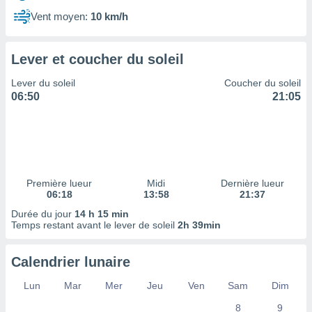
ires
ons le
Vent moyen:
10 km/h
ent des
es
 :
Lever et coucher du soleil
et/ou
Lever du soleil
Coucher du soleil
 à des
06:50
21:05
ions sur
eil,
des
limitées
nner la
, créer
Première lueur
Midi
Dernière lueur
ils pour
06:18
13:58
21:37
ité
Durée du jour
14 h 15 min
lisée,
Temps restant avant le lever de soleil
2h 39min
des
our
nner des
Calendrier lunaire
és
lisées,
Lun
Mar
Mer
Jeu
Ven
Sam
Dim
s profils
8
9
enus