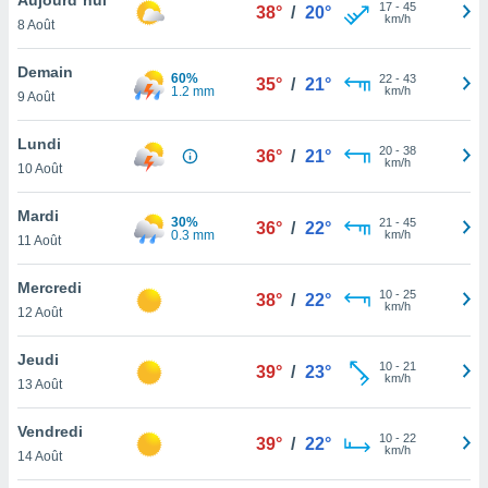
n «
17
-
45
38°
/
20°
km/h
8 Août
 et
r »,
cédez au
Demain
60%
22
-
43
35°
/
21°
 et vous
1.2 mm
km/h
9 Août
z
ation de
Lundi
20
-
38
36°
/
21°
km/h
10 Août
qu'ils
 nous ou
aires,
Mardi
30%
21
-
45
36°
/
22°
0.3 mm
km/h
11 Août
nt de
t
Mercredi
10
-
25
er le
38°
/
22°
km/h
12 Août
ement
te, ainsi
Jeudi
10
-
21
39°
/
23°
km/h
per un
13 Août
écifique
us
Vendredi
10
-
22
de la
39°
/
22°
km/h
14 Août
 et du