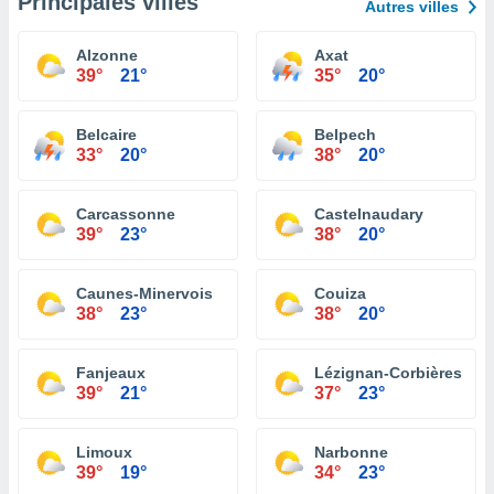
Principales villes
Autres villes
Alzonne
Axat
39°
21°
35°
20°
Belcaire
Belpech
33°
20°
38°
20°
Carcassonne
Castelnaudary
39°
23°
38°
20°
Caunes-Minervois
Couiza
38°
23°
38°
20°
Fanjeaux
Lézignan-Corbières
39°
21°
37°
23°
Limoux
Narbonne
39°
19°
34°
23°