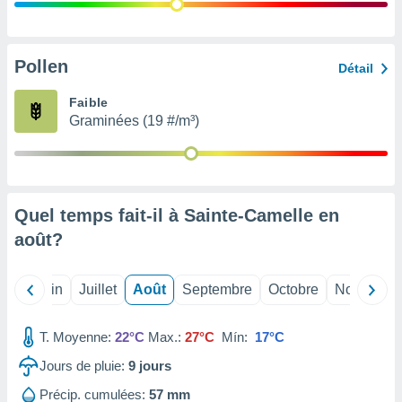
nées
lles sur
d'un
égitime,
Pollen
Détail
vous
vous
Faible
 Pour ce
Graminées (19 #/m³)
ous
etirer
ement
 opposer
Quel temps fait-il à Sainte-Camelle en
ement
nées à
août
?
ment en
 sur «
res
» ou
Mai
Juin
Juillet
Août
Septembre
Octobre
Novembre
e
que de
kies
T. Moyenne:
22°C
Max.:
27°C
Mín:
17°C
ite web.
Jours de pluie:
9
jours
t nos
Précip. cumulées:
57 mm