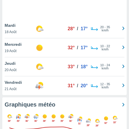
logies
e
s
Mardi
tez pas
20
-
35
28°
/
17°
km/h
ation de
18 Août
, vous
z à
Mercredi
10
-
22
32°
/
17°
à notre
km/h
19 Août
.com.
Jeudi
 cas,
10
-
24
33°
/
18°
km/h
us
20 Août
ns que
s
Vendredi
12
-
35
31°
/
20°
km/h
21 Août
ires
urer la
on sur le
Graphiques météo
 seront
, et que
ies ne
38°
35°
36°
36°
38°
39°
39°
36°
33°
32°
as
31°
28°
28°