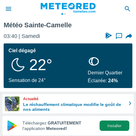
Météo Sainte-Camelle
e
ntialité
03:40
Samedi
...
enu de
o.com
Ciel dégagé
o.com) a
22°
aré par
onnels
Dernier Quartier
arantir
Sensation de 24°
Éclairée:
24%
té des
ions
. Vous
Actualité
accéder
Le réchauffement climatique modifie le goût de
e en
nos aliments
 les
Téléchargez
GRATUITEMENT
s :
Installer
l’application
Meteored!
r les