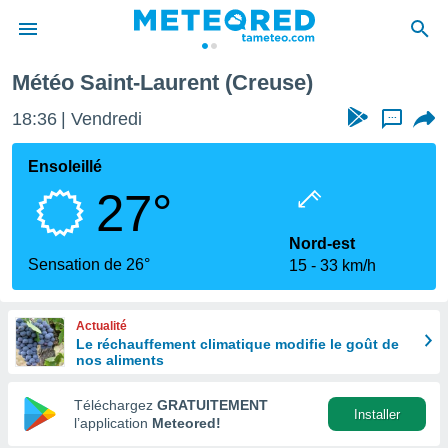
Météo Saint-Laurent (Creuse)
e
ntialité
18:36
Vendredi
...
enu de
o.com
Ensoleillé
o.com) a
27°
aré par
onnels
Nord-est
arantir
Sensation de 26°
15
33 km/h
té des
ions
. Vous
Actualité
accéder
Le réchauffement climatique modifie le goût de
e en
nos aliments
 les
Téléchargez
GRATUITEMENT
s :
Installer
l’application
Meteored!
r les