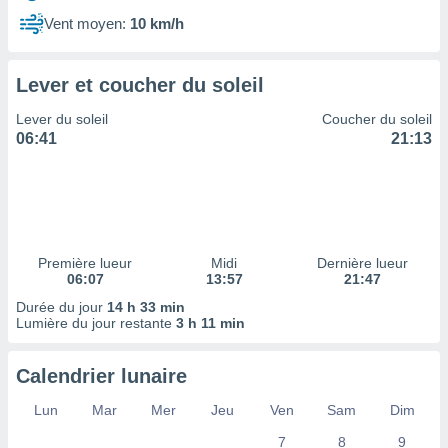
ires
ons le
Vent moyen:
10 km/h
ent des
es
 :
Lever et coucher du soleil
et/ou
Lever du soleil
Coucher du soleil
 à des
06:41
21:13
ions sur
eil,
des
limitées
nner la
, créer
Première lueur
Midi
Dernière lueur
ils pour
06:07
13:57
21:47
ité
Durée du jour
14 h 33 min
lisée,
Lumière du jour restante
3 h 11 min
des
our
nner des
Calendrier lunaire
és
lisées,
Lun
Mar
Mer
Jeu
Ven
Sam
Dim
s profils
7
8
9
enus