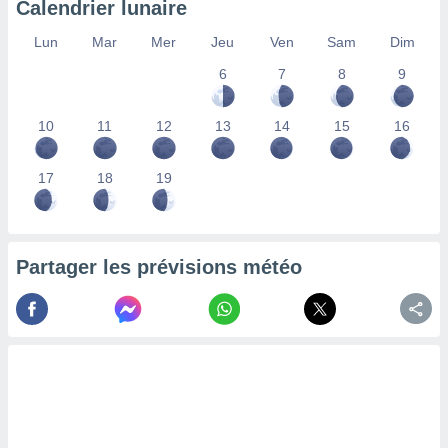
Calendrier lunaire
lisés,
des
Lun
Mar
Mer
Jeu
Ven
Sam
Dim
our
6
7
8
9
nner des
s
lisés,
10
11
12
13
14
15
16
la
ance des
s,
17
18
19
la
ance des
s,
dre les
Partager les prévisions météo
par le
ques ou
inaisons
ées
nt de
tes
,
er et
r les