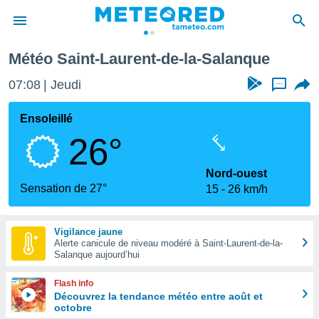
a-Salanque
Météo Saint-Laurent-de-la-Salanque
e
ntialité
07:08
Jeudi
...
enu de
o.com
Ensoleillé
o.com) a
26°
aré par
onnels
Nord-ouest
arantir
Sensation de 27°
15
26 km/h
té des
ions
. Vous
Vigilance jaune
accéder
Alerte canicule de niveau modéré à Saint-Laurent-de-la-
e en
Salanque aujourd’hui
 les
Flash info
s :
Découvrez la tendance météo entre août et
octobre
r les