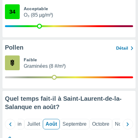
nées
Acceptable
lles sur
34
O₃ (85 µg/m³)
d'un
égitime,
vous
vous
 Pour ce
ous
Pollen
Détail
etirer
Faible
ement
Graminées (8 #/m³)
 opposer
ement
nées à
ment en
 sur «
res
» ou
Quel temps fait-il à Saint-Laurent-de-la-
e
Salanque en
août
?
que de
kies
ite web.
Mai
Juin
Juillet
Août
Septembre
Octobre
Novembre
t nos