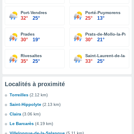
Port-Vendres
Porté-Puymorens
32°
25°
25°
13°
Prades
Prats-de-Mollo-la-Prest
30°
19°
30°
21°
Rivesaltes
Saint-Laurent-de-la-Sa
35°
25°
33°
25°
Localités à proximité
Torreilles
(2.12 km)
Saint-Hippolyte
(2.13 km)
Claira
(3.06 km)
Le Barcarès
(4.19 km)
Villelongue-de-la-Salanque
(5.11 km)