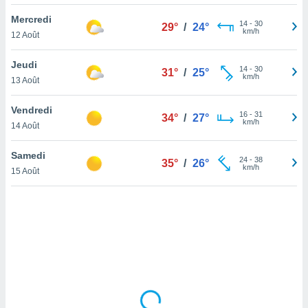
lisé en
Mercredi
 de
14
-
30
29°
/
24°
km/h
12 Août
. Vous
rouver
Jeudi
14
-
30
31°
/
25°
ations
km/h
13 Août
re
que de
Vendredi
kies
16
-
31
34°
/
27°
km/h
14 Août
r votre
ement à
ment en
Samedi
24
-
38
35°
/
26°
sur le
km/h
15 Août
res des
kies
le au
page de
te web.
MENT,
 les