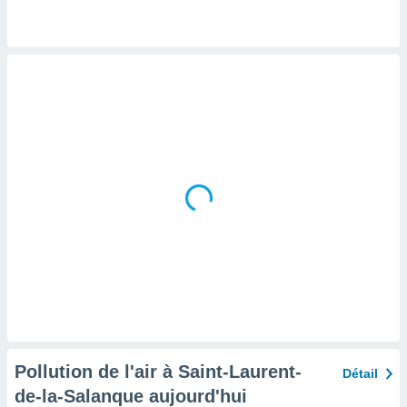
tre
ement,
enaires
s des
 des
nts
 ou des
gies
es pour
 accéder
r des
lles
ue votre
r ce site
 IP et
ifiants
es.
Pollution de l'air à Saint-Laurent-
Détail
eurs
de-la-Salanque aujourd'hui
traiter