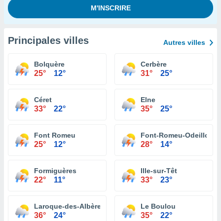
Principales villes
Autres villes
Bolquère
Cerbère
25°
12°
31°
25°
Céret
Elne
33°
22°
35°
25°
Font Romeu
Font-Romeu-Odeillo-Vi
25°
12°
28°
14°
Formiguères
Ille-sur-Têt
22°
11°
33°
23°
Laroque-des-Albères
Le Boulou
36°
24°
35°
22°