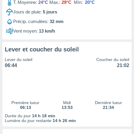
ires
T. Moyenne:
24°C
Max.:
29°C
Mín:
20°C
ons le
Jours de pluie:
5
jours
ent des
es
Précip. cumulées:
32 mm
 :
Vent moyen:
13 km/h
et/ou
 à des
ions sur
eil,
Lever et coucher du soleil
des
Lever du soleil
Coucher du soleil
limitées
06:44
21:02
nner la
, créer
ils pour
ité
lisée,
des
Première lueur
Midi
Dernière lueur
our
06:13
13:53
21:34
nner des
Durée du jour
14 h 18 min
és
Lumière du jour restante
14 h 26 min
lisées,
s profils
enus