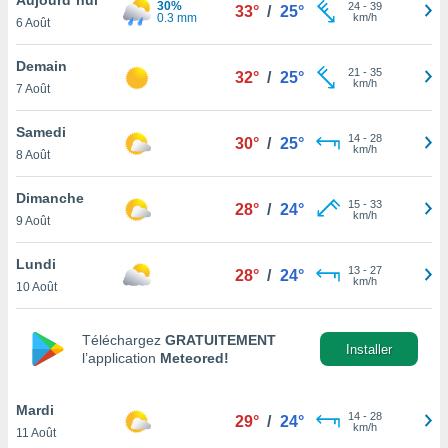
30%
n «
24
-
39
33°
/
25°
0.3 mm
km/h
6 Août
 et
r »,
cédez au
Demain
21
-
35
32°
/
25°
 et vous
km/h
7 Août
z
ation de
Samedi
14
-
28
30°
/
25°
km/h
8 Août
qu'ils
 nous ou
aires,
Dimanche
15
-
33
28°
/
24°
km/h
9 Août
nt de
t
Lundi
13
-
27
er le
28°
/
24°
km/h
10 Août
ement
te, ainsi
Téléchargez
GRATUITEMENT
per un
Installer
l’application
Meteored!
écifique
us
de la
Mardi
14
-
28
29°
/
24°
 et du
km/h
11 Août