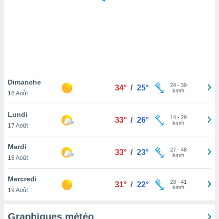
logies
e
s
tez pas
ation de
, vous
z à
à notre
Dimanche
24
-
39
34°
/
25°
km/h
16 Août
.com.
 cas,
Lundi
14
-
29
us
33°
/
26°
km/h
17 Août
ns que
s
Mardi
27
-
48
33°
/
23°
ires
km/h
18 Août
urer la
on sur le
Mercredi
23
-
41
 seront
31°
/
22°
km/h
19 Août
, et que
ies ne
as
Graphiques météo