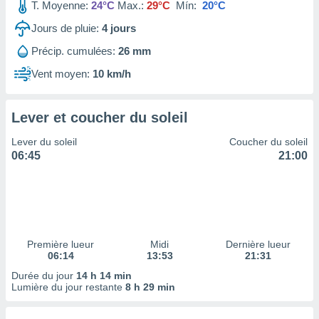
ires
T. Moyenne:
24°C
Max.:
29°C
Mín:
20°C
ons le
Jours de pluie:
4
jours
ent des
es
Précip. cumulées:
26 mm
 :
Vent moyen:
10 km/h
et/ou
 à des
ions sur
eil,
Lever et coucher du soleil
des
Lever du soleil
Coucher du soleil
limitées
06:45
21:00
nner la
, créer
ils pour
ité
lisée,
des
Première lueur
Midi
Dernière lueur
our
06:14
13:53
21:31
nner des
Durée du jour
14 h 14 min
és
Lumière du jour restante
8 h 29 min
lisées,
s profils
enus