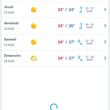
lisé en
Jeudi
 de
13
-
27
33°
/
24°
km/h
13 Août
. Vous
rouver
Vendredi
16
-
31
34°
/
26°
ations
km/h
14 Août
re
que de
Samedi
kies
12
-
27
34°
/
27°
km/h
15 Août
r votre
ement à
ment en
Dimanche
17
-
33
34°
/
27°
sur le
km/h
16 Août
res des
kies
le au
page de
te web.
MENT,
 les