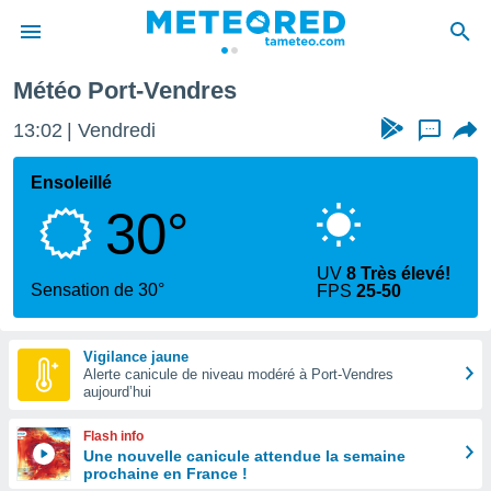
Météo Port-Vendres
e
ntialité
13:02
Vendredi
...
enu de
o.com
Ensoleillé
o.com) a
30°
aré par
onnels
UV
8 Très élevé!
arantir
Sensation de 30°
FPS
25-50
té des
ions
. Vous
Vigilance jaune
accéder
Alerte canicule de niveau modéré à Port-Vendres
e en
aujourd’hui
 les
Flash info
s :
Une nouvelle canicule attendue la semaine
prochaine en France !
r les