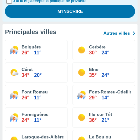
J'ai lu et j'accepte la politique de privacité
Principales villes
Autres villes
Bolquère
Cerbère
26°
11°
30°
24°
Céret
Elne
34°
20°
35°
24°
Font Romeu
Font-Romeu-Odeillo-Vi
26°
11°
29°
14°
Formiguères
Ille-sur-Têt
24°
11°
36°
21°
Laroque-des-Albères
Le Boulou