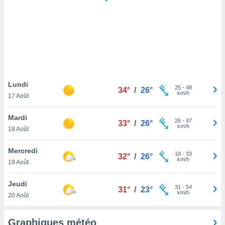
logies
e
s
tez pas
ation de
, vous
z à
à notre
Lundi
25
-
48
34°
/
26°
km/h
17 Août
.com.
 cas,
Mardi
26
-
47
us
33°
/
26°
km/h
18 Août
ns que
s
Mercredi
18
-
33
32°
/
26°
ires
km/h
19 Août
urer la
on sur le
Jeudi
31
-
54
 seront
31°
/
23°
km/h
20 Août
, et que
ies ne
as
Graphiques météo