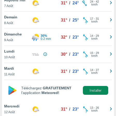
n «
24
-
42
31°
/
24°
km/h
7 Août
 et
r »,
cédez au
Demain
17
-
31
31°
/
25°
 et vous
km/h
8 Août
z
ation de
Dimanche
30%
14
-
29
32°
/
23°
0.2 mm
km/h
9 Août
qu'ils
 nous ou
aires,
Lundi
15
-
29
30°
/
23°
km/h
10 Août
nt de
t
Mardi
14
-
27
er le
31°
/
23°
km/h
11 Août
ement
te, ainsi
Téléchargez
GRATUITEMENT
per un
Installer
l’application
Meteored!
écifique
us
de la
Mercredi
13
-
26
31°
/
23°
 et du
km/h
12 Août