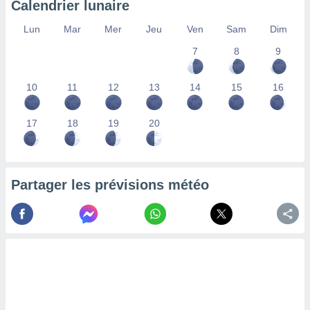
Calendrier lunaire
lisés,
des
Lun
Mar
Mer
Jeu
Ven
Sam
Dim
our
7
8
9
nner des
s
lisés,
10
11
12
13
14
15
16
la
ance des
s,
17
18
19
20
la
ance des
s,
dre les
Partager les prévisions météo
par le
ques ou
inaisons
ées
nt de
tes
,
er et
r les