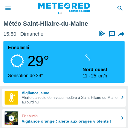
-Hilaire-du-Maine
Météo Saint-Hilaire-du-Maine
e
ntialité
15:50
Dimanche
...
enu de
o.com
Ensoleillé
o.com) a
29°
aré par
onnels
Nord-ouest
arantir
Sensation de 29°
11
25 km/h
té des
ions
. Vous
Vigilance jaune
accéder
Alerte canicule de niveau modéré à Saint-Hilaire-du-Maine
e en
aujourd’hui
 les
s :
Flash info
Vigilance orange : alerte aux orages violents !
r les