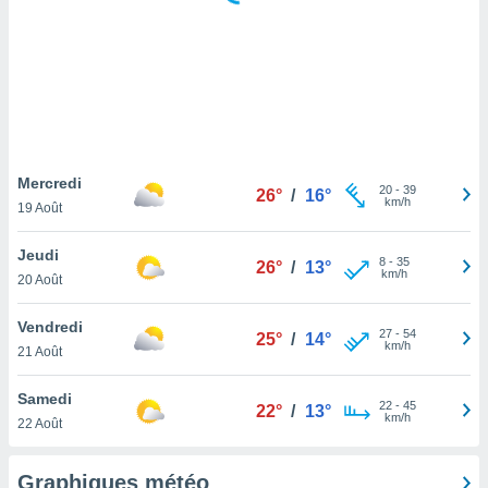
logies
e
s
tez pas
ation de
, vous
z à
à notre
Mercredi
20
-
39
26°
/
16°
km/h
19 Août
.com.
 cas,
Jeudi
8
-
35
us
26°
/
13°
km/h
20 Août
ns que
s
Vendredi
27
-
54
25°
/
14°
ires
km/h
21 Août
urer la
on sur le
Samedi
22
-
45
 seront
22°
/
13°
km/h
22 Août
, et que
ies ne
as
Graphiques météo