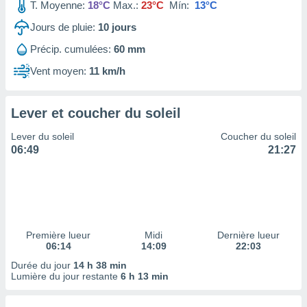
ires
T. Moyenne:
18°C
Max.:
23°C
Mín:
13°C
ons le
Jours de pluie:
10
jours
ent des
es
Précip. cumulées:
60 mm
 :
Vent moyen:
11 km/h
et/ou
 à des
ions sur
eil,
Lever et coucher du soleil
des
Lever du soleil
Coucher du soleil
limitées
06:49
21:27
nner la
, créer
ils pour
ité
lisée,
des
Première lueur
Midi
Dernière lueur
our
06:14
14:09
22:03
nner des
Durée du jour
14 h 38 min
és
Lumière du jour restante
6 h 13 min
lisées,
s profils
enus