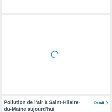
tre
ement,
enaires
s des
 des
nts
 ou des
gies
es pour
 accéder
r des
lles
ue votre
r ce site
 IP et
ifiants
es.
Pollution de l'air à Saint-Hilaire-
Détail
eurs
du-Maine aujourd'hui
traiter