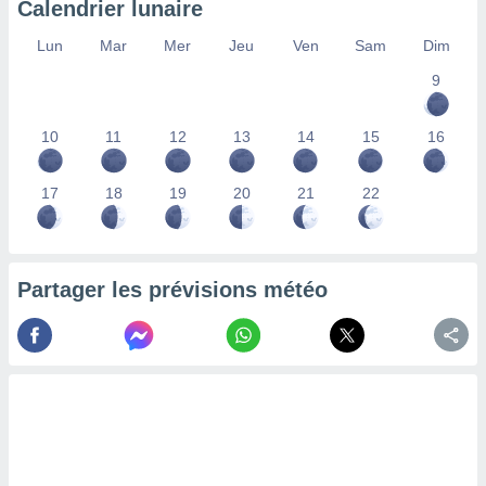
Calendrier lunaire
lisés,
des
Lun
Mar
Mer
Jeu
Ven
Sam
Dim
our
9
nner des
s
lisés,
10
11
12
13
14
15
16
la
ance des
s,
17
18
19
20
21
22
la
ance des
s,
dre les
Partager les prévisions météo
par le
ques ou
inaisons
ées
nt de
tes
,
er et
r les