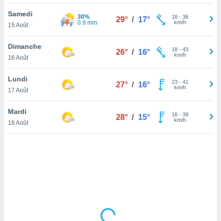
lisé en
Samedi
 de
30%
18
-
36
29°
/
17°
0.9 mm
km/h
15 Août
. Vous
rouver
Dimanche
18
-
43
26°
/
16°
ations
km/h
16 Août
re
que de
Lundi
kies
23
-
41
27°
/
16°
km/h
17 Août
r votre
ement à
ment en
Mardi
16
-
39
28°
/
15°
sur le
km/h
18 Août
res des
kies
le au
page de
te web.
MENT,
 les