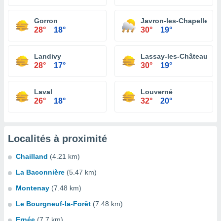
Gorron
Javron-les-Chapelles
28°
18°
30°
19°
Landivy
Lassay-les-Châteaux
28°
17°
30°
19°
Laval
Louverné
26°
18°
32°
20°
Localités à proximité
Chailland
(4.21 km)
La Baconnière
(5.47 km)
Montenay
(7.48 km)
Le Bourgneuf-la-Forêt
(7.48 km)
Ernée
(7.7 km)