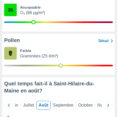
nées
Acceptable
lles sur
35
O₃ (86 µg/m³)
d'un
égitime,
vous
vous
 Pour ce
ous
Pollen
Détail
etirer
Faible
ement
Graminées (25 #/m³)
 opposer
ement
nées à
ment en
 sur «
res
» ou
Quel temps fait-il à Saint-Hilaire-du-
e
Maine en
août
?
que de
kies
ite web.
Mai
Juin
Juillet
Août
Septembre
Octobre
Novembre
t nos