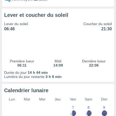
ires
ons le
ent des
Lever et coucher du soleil
es
 :
Lever du soleil
Coucher du soleil
et/ou
06:46
21:30
 à des
ions sur
eil,
des
limitées
Première lueur
Midi
Dernière lueur
nner la
06:11
14:09
22:06
, créer
ils pour
Durée du jour
14 h 44 min
ité
Lumière du jour restante
3 h 8 min
lisée,
des
Calendrier lunaire
our
nner des
Lun
Mar
Mer
Jeu
Ven
Sam
Dim
és
lisées,
7
8
9
s profils
enus