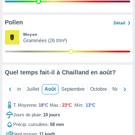
nées
lles sur
d'un
égitime,
Pollen
Détail
vous
vous
Moyen
 Pour ce
Graminées (26 #/m³)
ous
etirer
ement
 opposer
Quel temps fait-il à Chailland en
août
?
ement
nées à
ment en
Mai
Juin
Juillet
Août
Septembre
Octobre
Novembre
 sur «
res
» ou
e
T. Moyenne:
18°C
Max.:
23°C
Mín:
13°C
que de
kies
Jours de pluie:
10
jours
ite web.
Précip. cumulées:
58 mm
t nos
Vent moyen:
11 km/h