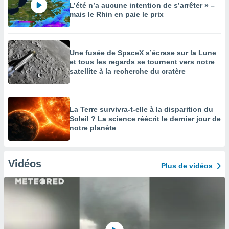
L’été n’a aucune intention de s’arrêter » –
mais le Rhin en paie le prix
Une fusée de SpaceX s’écrase sur la Lune
et tous les regards se tournent vers notre
satellite à la recherche du cratère
La Terre survivra-t-elle à la disparition du
Soleil ? La science réécrit le dernier jour de
notre planète
Vidéos
Plus de vidéos