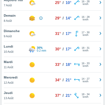
n «
16
-
28
25°
/
10°
km/h
7 Août
 et
r »,
cédez au
Demain
16
-
28
29°
/
14°
 et vous
km/h
8 Août
z
ation de
Dimanche
17
-
30
31°
/
17°
km/h
9 Août
qu'ils
 nous ou
aires,
Lundi
30%
18
-
31
30°
/
17°
0.2 mm
km/h
10 Août
nt de
t
Mardi
16
-
33
er le
33°
/
18°
km/h
11 Août
ement
te, ainsi
Mercredi
14
-
27
34°
/
21°
km/h
per un
12 Août
écifique
us
Jeudi
18
-
34
de la
37°
/
21°
km/h
13 Août
 et du