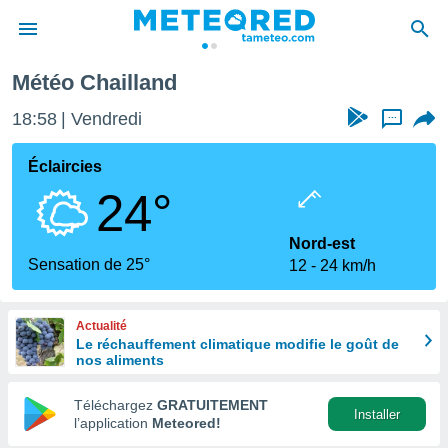
land
Météo Chailland
e
ntialité
18:58
Vendredi
...
enu de
o.com
Éclaircies
o.com) a
24°
aré par
onnels
Nord-est
arantir
Sensation de 25°
12
24 km/h
té des
ions
. Vous
Actualité
accéder
Le réchauffement climatique modifie le goût de
e en
nos aliments
 les
Téléchargez
GRATUITEMENT
s :
Installer
l’application
Meteored!
r les