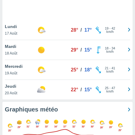
logies
e
s
Lundi
tez pas
19
-
42
28°
/
17°
km/h
ation de
17 Août
, vous
z à
Mardi
18
-
34
29°
/
15°
à notre
km/h
18 Août
.com.
Mercredi
 cas,
21
-
41
25°
/
18°
km/h
us
19 Août
ns que
s
Jeudi
25
-
47
22°
/
15°
km/h
20 Août
ires
urer la
on sur le
Graphiques météo
 seront
, et que
ies ne
31°
30°
33°
34°
37°
32°
30°
30°
29°
29°
28°
as
25°
25°