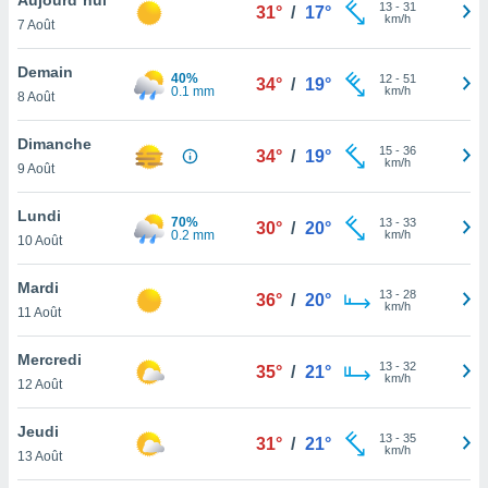
n «
13
-
31
31°
/
17°
km/h
7 Août
 et
r »,
cédez au
Demain
40%
12
-
51
34°
/
19°
 et vous
0.1 mm
km/h
8 Août
z
ation de
Dimanche
15
-
36
34°
/
19°
km/h
9 Août
qu'ils
 nous ou
aires,
Lundi
70%
13
-
33
30°
/
20°
0.2 mm
km/h
10 Août
nt de
t
Mardi
13
-
28
er le
36°
/
20°
km/h
11 Août
ement
te, ainsi
Mercredi
13
-
32
35°
/
21°
km/h
per un
12 Août
écifique
us
Jeudi
13
-
35
de la
31°
/
21°
km/h
13 Août
 et du