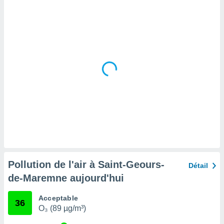
tre
ement,
enaires
s des
 des
nts
 ou des
gies
es pour
 accéder
r des
lles
ue votre
r ce site
Pollution de l'air à Saint-Geours-
Détail
 IP et
de-Maremne aujourd'hui
ifiants
es.
Acceptable
36
O₃ (89 µg/m³)
eurs
traiter