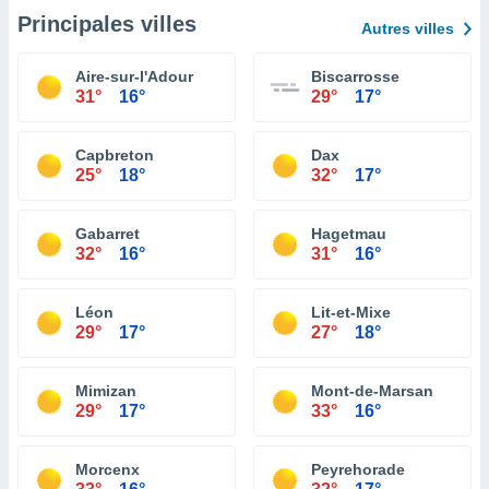
Principales villes
Autres villes
Aire-sur-l'Adour
Biscarrosse
31°
16°
29°
17°
Capbreton
Dax
25°
18°
32°
17°
Gabarret
Hagetmau
32°
16°
31°
16°
Léon
Lit-et-Mixe
29°
17°
27°
18°
Mimizan
Mont-de-Marsan
29°
17°
33°
16°
Morcenx
Peyrehorade