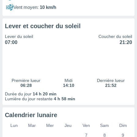
ires
ons le
Vent moyen:
10 km/h
ent des
es
 :
Lever et coucher du soleil
et/ou
Lever du soleil
Coucher du soleil
 à des
07:00
21:20
ions sur
eil,
des
limitées
nner la
, créer
Première lueur
Midi
Dernière lueur
ils pour
06:28
14:10
21:52
ité
Durée du jour
14 h 20 min
lisée,
Lumière du jour restante
4 h 58 min
des
our
nner des
Calendrier lunaire
és
lisées,
Lun
Mar
Mer
Jeu
Ven
Sam
Dim
s profils
7
8
9
enus