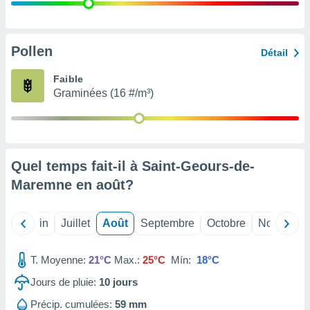
nées
lles sur
d'un
égitime,
Pollen
Détail
vous
vous
Faible
 Pour ce
Graminées (16 #/m³)
ous
etirer
ement
 opposer
Quel temps fait-il à Saint-Geours-de-
ement
nées à
Maremne en
août
?
ment en
 sur «
res
» ou
Mai
Juin
Juillet
Août
Septembre
Octobre
Novembre
e
que de
kies
T. Moyenne:
21°C
Max.:
25°C
Mín:
18°C
ite web.
Jours de pluie:
10
jours
t nos
Précip. cumulées:
59 mm