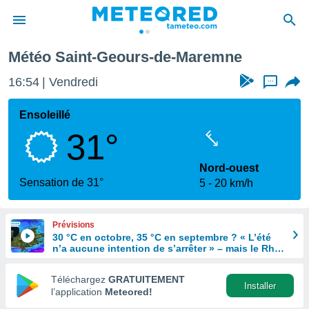
mne
Météo Saint-Geours-de-Maremne
e
ntialité
16:54
Vendredi
...
enu de
o.com
Ensoleillé
o.com) a
31°
aré par
onnels
Nord-ouest
arantir
Sensation de 31°
5
20 km/h
té des
ions
. Vous
Prévisions
accéder
30 °C en octobre, 35 °C en septembre ? « L’été
e en
n’a aucune intention de s’arrêter » – mais le Rhin
 les
en paie le prix
Téléchargez
GRATUITEMENT
s :
Installer
l’application
Meteored!
r les