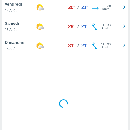
Vendredi
lisé en
13
-
38
30°
/
21°
km/h
 de
14 Août
. Vous
rouver
Samedi
11
-
33
29°
/
21°
km/h
15 Août
ations
re
Dimanche
que de
11
-
36
31°
/
21°
km/h
kies
16 Août
r votre
ement à
ment en
sur le
res des
kies
le au
page de
te web.
MENT,
 les