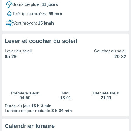
ires
Jours de pluie:
11
jours
ons le
ent des
Précip. cumulées:
69 mm
es
 :
Vent moyen:
15 km/h
et/ou
 à des
Lever et coucher du soleil
ions sur
eil,
Lever du soleil
Coucher du soleil
des
05:29
20:32
limitées
nner la
, créer
ils pour
ité
lisée,
Première lueur
Midi
Dernière lueur
des
04:50
13:01
21:11
our
Durée du jour
15 h 3 min
nner des
Lumière du jour restante
3 h 34 min
és
lisées,
s profils
Calendrier lunaire
enus