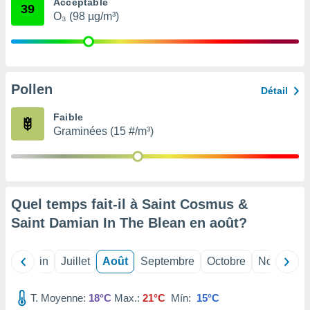
Acceptable
39
nées
O₃ (98 µg/m³)
lles sur
d'un
égitime,
vous
vous
 Pour ce
Pollen
Détail
ous
etirer
Faible
Graminées (15 #/m³)
ement
 opposer
ement
nées à
ment en
Quel temps fait-il à Saint Cosmus &
 sur «
res
» ou
Saint Damian In The Blean en
août
?
e
que de
kies
Mai
Juin
Juillet
Août
Septembre
Octobre
Novembre
ite web.
T. Moyenne:
18°C
Max.:
21°C
Mín:
15°C
t nos