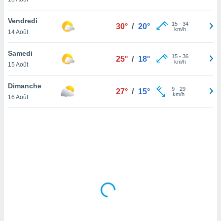
lisé en
 de
Vendredi
15
-
34
30°
/
20°
. Vous
km/h
14 Août
rouver
Samedi
ations
15
-
36
25°
/
18°
km/h
re
15 Août
que de
kies
Dimanche
9
-
29
27°
/
15°
r votre
km/h
16 Août
ement à
ment en
sur le
res des
kies
le au
page de
te web.
MENT,
 les