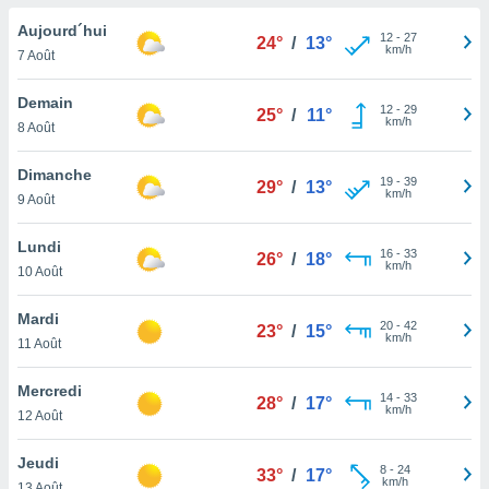
n «
 et
Aujourd´hui
12
-
27
24°
/
13°
r »,
km/h
7 Août
cédez au
 et vous
Demain
12
-
29
z
25°
/
11°
km/h
8 Août
ation de
qu'ils
Dimanche
19
-
39
29°
/
13°
 nous ou
km/h
9 Août
aires,
Lundi
16
-
33
nt de
26°
/
18°
km/h
10 Août
t
er le
Mardi
ement
20
-
42
23°
/
15°
km/h
te, ainsi
11 Août
per un
Mercredi
14
-
33
écifique
28°
/
17°
km/h
12 Août
us
de la
Jeudi
 et du
8
-
24
33°
/
17°
km/h
13 Août