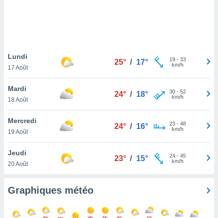
logies
e
s
tez pas
ation de
Lundi
19
-
33
25°
/
17°
, vous
km/h
17 Août
z à
à notre
Mardi
30
-
52
24°
/
18°
km/h
.com.
18 Août
 cas,
us
Mercredi
23
-
48
24°
/
16°
ns que
km/h
19 Août
s
Jeudi
ires
24
-
45
23°
/
15°
km/h
urer la
20 Août
on sur le
 seront
Graphiques météo
, et que
ies ne
as