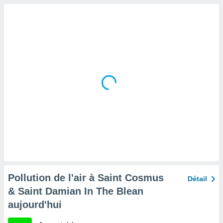
tre
ement,
enaires
s des
 des
nts
 ou des
gies
es pour
 accéder
r des
lles
ue votre
r ce site
 IP et
Pollution de l'air à Saint Cosmus
Détail
ifiants
& Saint Damian In The Blean
es.
aujourd'hui
eurs
traiter