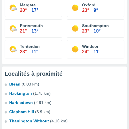
Margate
Oxford
20°
17°
23°
9°
Portsmouth
Southampton
21°
13°
23°
10°
Tenterden
Windsor
23°
11°
24°
11°
Localités à proximité
Blean
(0.03 km)
Hackington
(1.75 km)
Harbledown
(2.91 km)
Clapham Hill
(3.9 km)
Thanington Without
(4.16 km)