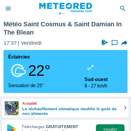
 & Saint Damian In The Blean
Météo Saint Cosmus & Saint Damian In
e
The Blean
ntialité
enu de
17:37
Vendredi
...
o.com
o.com) a
Éclaircies
aré par
22°
onnels
arantir
Sud-ouest
té des
Sensation de 25°
ions
8
27 km/h
. Vous
accéder
e en
Actualité
 les
Le réchauffement climatique modifie le goût de
nos aliments
s :
Téléchargez
GRATUITEMENT
Installer
r les