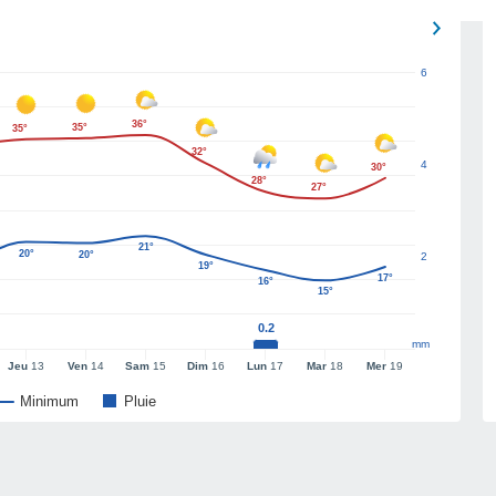
6
36°
35°
35°
32°
4
30°
28°
27°
21°
20°
20°
2
19°
17°
16°
15°
0.2
mm
Jeu
13
Ven
14
Sam
15
Dim
16
Lun
17
Mar
18
Mer
19
Minimum
Pluie