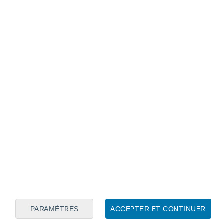
Calendrier lunaire
Lun
Mar
Mer
Jeu
Ven
Sam
Dim
7
8
9
10
11
12
13
14
15
16
17
18
19
20
PARAMÈTRES
ACCEPTER ET CONTINUER