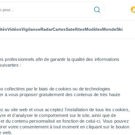
ités
Vidéos
Vigilance
Radar
Cartes
Satellites
Modèles
Monde
Ski
professionnels afin de garantir la qualité des informations
suivantes :
s collectées par le biais de cookies ou de technologies
nuer à vous proposer gratuitement des contenus de très haute
e
z au site web et vous acceptez l'installation de tous les cookies,
...
vre et d'analyser le comportement sur le site, ainsi que de
é et du contenu personnalisé en fonction de celui-ci. Vous pouvez
Heure par heure
tirer votre consentement à tout moment en cliquant sur le bouton
Intervalles nuageux dans les
te web.
prochaines heures