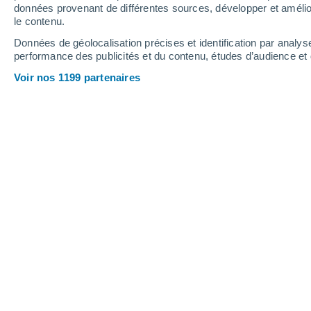
0.7 mm
données provenant de différentes sources, développer et amélior
le contenu.
31°
/
14°
32°
/
18°
27°
/
14°
Données de géolocalisation précises et identification par analys
performance des publicités et du contenu, études d’audience e
9
-
24
km/h
13
-
37
km/h
10
14
-
35
km/h
Voir nos 1199 partenaires
Météo Rupt-sur-Moselle aujourd´hui
,
Éclaircies
26°
17:00
T. ressentie
26°
Éclaircies
26°
18:00
T. ressentie
26°
Éclaircies
25°
19:00
T. ressentie
26°
Ensoleillé
24°
20:00
T. ressentie
25°