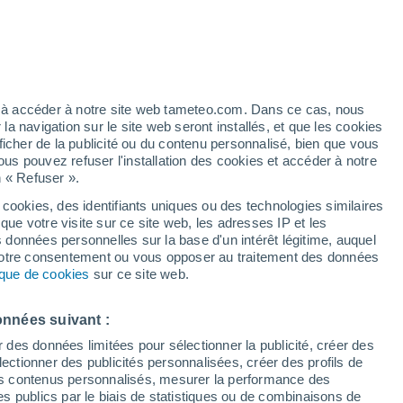
/h
ez à accéder à notre site web tameteo.com. Dans ce cas, nous
 navigation sur le site web seront installés, et que les cookies
ficher de la publicité ou du contenu personnalisé, bien que vous
ous pouvez refuser l'installation des cookies et accéder à notre
n « Refuser ».
é n’a
 en
 cookies, des identifiants uniques ou des technologies similaires
que votre visite sur ce site web, les adresses IP et les
 de couverture nuageuse
Radar de pluie
Satellites
Modèles
s données personnelles sur la base d'un intérêt légitime, auquel
 votre consentement ou vous opposer au traitement des données
tique de cookies
sur ce site web.
Lundi
Mardi
Mercredi
Jeudi
onnées suivant :
10 Août
11 Août
12 Août
13 Août
r des données limitées pour sélectionner la publicité, créer des
sélectionner des publicités personnalisées, créer des profils de
 des contenus personnalisés, mesurer la performance des
s publics par le biais de statistiques ou de combinaisons de