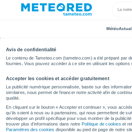
Météo
Actual
Avis de confidentialité
Le contenu de Tameteo.com (tameteo.com) a été préparé par des 
fournies. Vous pouvez accéder à ce site en utilisant les options 
Accepter les cookies et accéder gratuitement
Accueil
Grand Est
Vosges
Rupt-sur-Moselle
La publicité numérique personnalisée, basée sur des information
similaires, nous permet de financer notre activité afin de conti
Météo Rupt-sur-Mosell
qualité.
En cliquant sur le bouton « Accepter et continuer », vous accéde
17:41
Vendredi
qu'ils soient à nous ou à partenaires, qui nous permettent de sui
développer un profil spécifique pour vous montrer de la publicit
trouver plus d'informations dans notre
Politique de cookies
et re
Éclaircies
Paramètres des cookies
disponible au pied de page de notre si