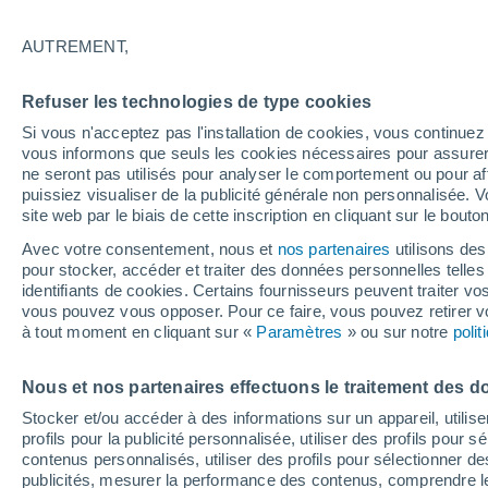
26°
AUTREMENT,
Nord
Refuser les technologies de type cookies
Sensation de 26°
14
-
35 km
Si vous n'acceptez pas l'installation de cookies, vous continu
vous informons que seuls les cookies nécessaires pour assurer la
ne seront pas utilisés pour analyser le comportement ou pour af
puissiez visualiser de la publicité générale non personnalisée. V
Prévisions
site web par le biais de cette inscription en cliquant sur le bouto
30 °C en octobre, 35 °C en septembre ? « L’ét
aucune intention de s’arrêter » – mais le Rhin
Avec votre consentement, nous et
nos partenaires
utilisons des
paie le prix
pour stocker, accéder et traiter des données personnelles telles 
Météo 1 - 7 jours
Heure par heure
Actualité
Carte
identifiants de cookies. Certains fournisseurs peuvent traiter vo
vous pouvez vous opposer. Pour ce faire, vous pouvez retirer
à tout moment en cliquant sur «
Paramètres
» ou sur notre
poli
Demain
Dimanche
Aujourd´hui
Nous et nos partenaires effectuons le traitement des d
8 Août
9 Août
7 Août
Stocker et/ou accéder à des informations sur un appareil, utilise
profils pour la publicité personnalisée, utiliser des profils pour 
contenus personnalisés, utiliser des profils pour sélectionner
publicités, mesurer la performance des contenus, comprendre le
40%