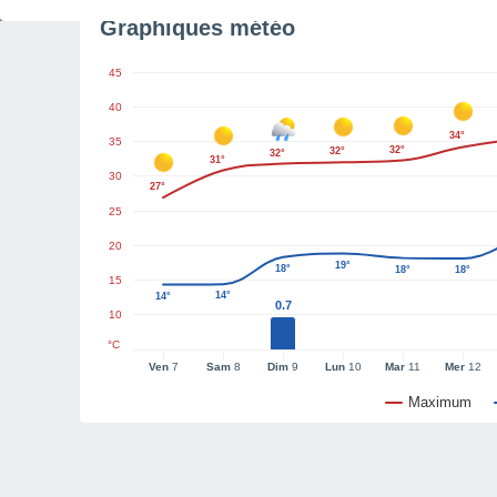
Graphiques météo
45
40
34°
35
32°
32°
32°
31°
30
27°
25
20
19°
18°
18°
18°
15
14°
14°
0.7
10
°C
Ven
7
Sam
8
Dim
9
Lun
10
Mar
11
Mer
12
Maximum