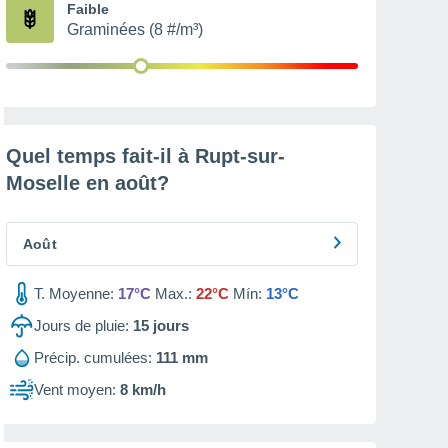
Faible
Graminées (8 #/m³)
Quel temps fait-il à Rupt-sur-
Moselle en
août
?
Août
T. Moyenne:
17°C
Max.:
22°C
Mín:
13°C
Jours de pluie:
15
jours
Précip. cumulées:
111 mm
Vent moyen:
8 km/h