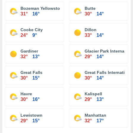
Bozeman Yellowstone International Airport
Butte
31°
16°
30°
14°
Cooke City
Dillon
24°
9°
33°
14°
Gardiner
Glacier Park Internationa
32°
13°
29°
14°
Great Falls
Great Falls International
30°
15°
30°
14°
Havre
Kalispell
30°
16°
29°
13°
Lewistown
Manhattan
29°
15°
32°
17°