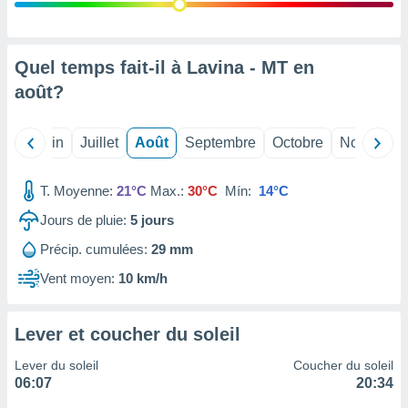
nées
lles sur
d'un
égitime,
Quel temps fait-il à Lavina - MT en
vous
août
?
vous
 Pour ce
ous
Mai
Juin
Juillet
Août
Septembre
Octobre
Novembre
etirer
ement
T. Moyenne:
21°C
Max.:
30°C
Mín:
14°C
 opposer
ement
Jours de pluie:
5
jours
nées à
Précip. cumulées:
29 mm
ment en
 sur «
Vent moyen:
10 km/h
res
» ou
e
que de
Lever et coucher du soleil
kies
ite web.
Lever du soleil
Coucher du soleil
06:07
20:34
t nos