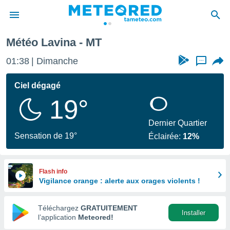
Météo Lavina - MT
e
ntialité
01:38
Dimanche
...
enu de
o.com
Ciel dégagé
o.com) a
19°
aré par
onnels
Dernier Quartier
arantir
Sensation de 19°
Éclairée:
12%
té des
ions
. Vous
accéder
Flash info
e en
Vigilance orange : alerte aux orages violents !
 les
Téléchargez
GRATUITEMENT
s :
Installer
l’application
Meteored!
r les