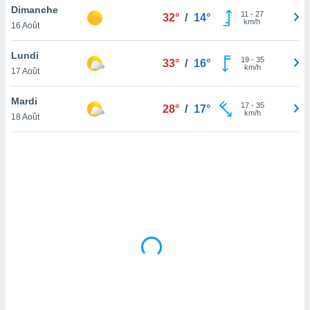
Dimanche
lisé en
11
-
27
32°
/
14°
km/h
 de
16 Août
. Vous
rouver
Lundi
19
-
35
33°
/
16°
km/h
17 Août
ations
re
Mardi
que de
17
-
35
28°
/
17°
km/h
kies
18 Août
r votre
ement à
ment en
sur le
res des
kies
le au
page de
te web.
MENT,
 les