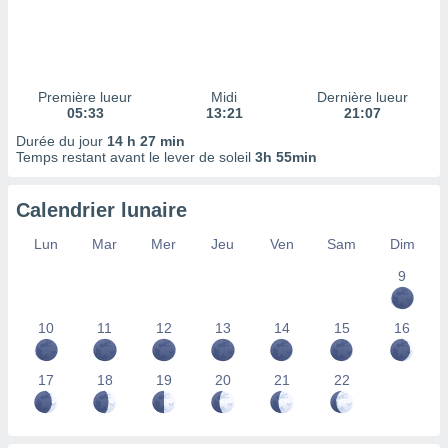
ires
ons le
ent des
es
 :
Première lueur
Midi
Dernière lueur
et/ou
05:33
13:21
21:07
 à des
Durée du jour
14 h 27 min
ions sur
Temps restant avant le lever de soleil
3h 55min
eil,
des
limitées
Calendrier lunaire
nner la
Lun
Mar
Mer
Jeu
Ven
Sam
Dim
, créer
ils pour
9
ité
lisée,
10
11
12
13
14
15
16
des
our
nner des
17
18
19
20
21
22
és
lisées,
s profils
enus