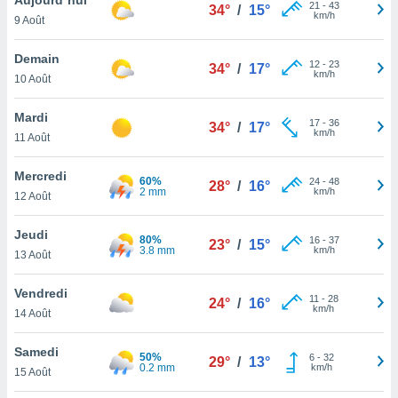
n «
21
-
43
34°
/
15°
km/h
9 Août
 et
r »,
cédez au
Demain
12
-
23
34°
/
17°
 et vous
km/h
10 Août
z
ation de
Mardi
17
-
36
34°
/
17°
km/h
11 Août
qu'ils
 nous ou
aires,
Mercredi
60%
24
-
48
28°
/
16°
2 mm
km/h
12 Août
nt de
t
Jeudi
80%
16
-
37
er le
23°
/
15°
3.8 mm
km/h
13 Août
ement
te, ainsi
Vendredi
11
-
28
24°
/
16°
km/h
per un
14 Août
écifique
us
Samedi
50%
6
-
32
de la
29°
/
13°
0.2 mm
km/h
15 Août
 et du