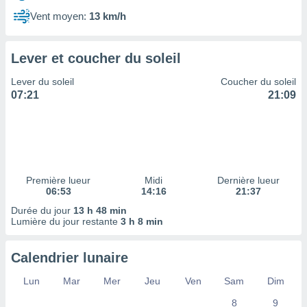
ires
ons le
Vent moyen:
13 km/h
ent des
es
 :
Lever et coucher du soleil
et/ou
Lever du soleil
Coucher du soleil
 à des
07:21
21:09
ions sur
eil,
des
limitées
nner la
, créer
Première lueur
Midi
Dernière lueur
ils pour
06:53
14:16
21:37
ité
Durée du jour
13 h 48 min
lisée,
Lumière du jour restante
3 h 8 min
des
our
nner des
Calendrier lunaire
és
lisées,
Lun
Mar
Mer
Jeu
Ven
Sam
Dim
s profils
8
9
enus