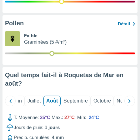
nées
lles sur
d'un
égitime,
Pollen
Détail
vous
vous
Faible
 Pour ce
Graminées (5 #/m³)
ous
etirer
ement
 opposer
Quel temps fait-il à Roquetas de Mar en
ement
nées à
août
?
ment en
 sur «
res
» ou
Mai
Juin
Juillet
Août
Septembre
Octobre
Novembre
e
que de
kies
T. Moyenne:
25°C
Max.:
27°C
Mín:
24°C
ite web.
Jours de pluie:
1
jours
t nos
Précip. cumulées:
4 mm