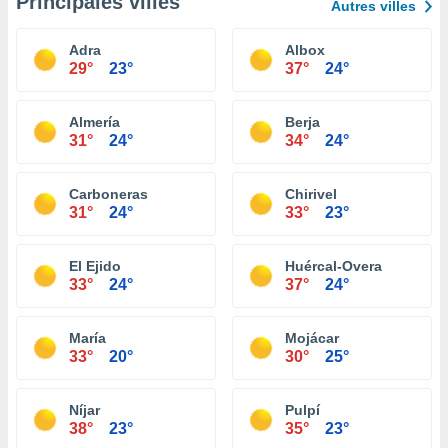
Principales villes
Autres villes
Adra
Albox
29°
23°
37°
24°
Almería
Berja
31°
24°
34°
24°
Carboneras
Chirivel
31°
24°
33°
23°
El Ejido
Huércal-Overa
33°
24°
37°
24°
María
Mojácar
33°
20°
30°
25°
Níjar
Pulpí
38°
23°
35°
23°