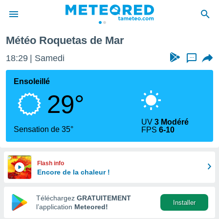
tas de Mar
Météo Roquetas de Mar
e
ntialité
18:29
Samedi
...
enu de
o.com
Ensoleillé
o.com) a
29°
aré par
onnels
UV
3 Modéré
arantir
Sensation de 35°
FPS
6-10
té des
ions
. Vous
accéder
Flash info
e en
Encore de la chaleur !
 les
Téléchargez
GRATUITEMENT
s :
Installer
l’application
Meteored!
r les