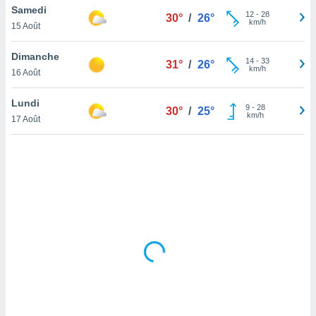
Samedi
lisé en
12
-
28
30°
/
26°
km/h
 de
15 Août
. Vous
rouver
Dimanche
14
-
33
31°
/
26°
km/h
16 Août
ations
re
Lundi
que de
9
-
28
30°
/
25°
km/h
kies
17 Août
r votre
ement à
ment en
sur le
res des
kies
le au
page de
te web.
MENT,
 les