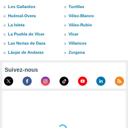
n «
Los Gallardos
Turrillas
 et
r »,
Huércal-Overa
Vélez-Blanco
cédez au
 et vous
La Isleta
Vélez-Rubio
z
La Puebla de Vícar
Vícar
ation de
Las Norias de Daza
Villaricos
qu'ils
 nous ou
Láujar de Andarax
Zurgena
aires,
nt de
Suivez-nous
t
er le
ement
te, ainsi
per un
écifique
us
de la
 et du