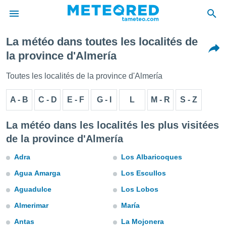
La météo dans toutes les localités de
e
la province d'Almería
ntialité
enu de
Toutes les localités de la province d'Almería
o.com
o.com) a
A - B
C - D
E - F
G - I
L
M - R
S - Z
aré par
onnels
La météo dans les localités les plus visitées
arantir
de la province d'Almería
té des
ions
Adra
Los Albaricoques
. Vous
accéder
Agua Amarga
Los Escullos
e en
 les
Aguadulce
Los Lobos
s :
Almerimar
María
Antas
La Mojonera
r les