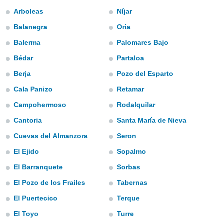
s et
Arboleas
Níjar
r
tement
Balanegra
Oria
cité
Balerma
Palomares Bajo
ue
Bédar
Partaloa
lisée,
ACCEPTER
ur des
ET
Berja
Pozo del Esparto
ions
CONTINUER
es par le
Cala Panizo
Retamar
 cookies
Campohermoso
Rodalquilar
PARAMÈTRES
gies
Cantoria
Santa María de Nieva
es, nous
de
Cuevas del Almanzora
Seron
 notre
afin de
El Ejido
Sopalmo
r à vous
El Barranquete
Sorbas
r
ment des
El Pozo de los Frailes
Tabernas
 de très
alité.
El Puertecico
Terque
ant sur
El Toyo
Turre