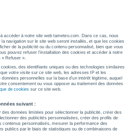
h
ez à accéder à notre site web tameteo.com. Dans ce cas, nous
 navigation sur le site web seront installés, et que les cookies
ficher de la publicité ou du contenu personnalisé, bien que vous
ous pouvez refuser l'installation des cookies et accéder à notre
n « Refuser ».
end
ments
 cookies, des identifiants uniques ou des technologies similaires
que votre visite sur ce site web, les adresses IP et les
 de couverture nuageuse
Radar de pluie
Satellites
Modèles
s données personnelles sur la base d'un intérêt légitime, auquel
 votre consentement ou vous opposer au traitement des données
tique de cookies
sur ce site web.
Mardi
Mercredi
Jeudi
Vendredi
onnées suivant :
11 Août
12 Août
13 Août
14 Août
r des données limitées pour sélectionner la publicité, créer des
sélectionner des publicités personnalisées, créer des profils de
 des contenus personnalisés, mesurer la performance des
s publics par le biais de statistiques ou de combinaisons de