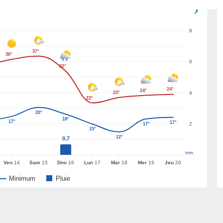
8
37°
36°
6
32°
24°
24°
23°
4
22°
20°
18°
17°
17°
2
17°
15°
12°
0.7
mm
Ven
14
Sam
15
Dim
16
Lun
17
Mar
18
Mer
19
Jeu
20
Minimum
Pluie