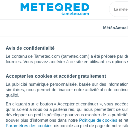
Météo
Actual
Avis de confidentialité
Le contenu de Tameteo.com (tameteo.com) a été préparé par des 
fournies. Vous pouvez accéder à ce site en utilisant les options 
Accepter les cookies et accéder gratuitement
Accueil
Luxembourg
District de Grevenmacher
La publicité numérique personnalisée, basée sur des information
similaires, nous permet de financer notre activité afin de conti
Météo Roedt
qualité.
En cliquant sur le bouton « Accepter et continuer », vous accéde
08:56
Samedi
qu'ils soient à nous ou à partenaires, qui nous permettent de sui
développer un profil spécifique pour vous montrer de la publicit
trouver plus d'informations dans notre
Politique de cookies
et re
Éclaircies
Paramètres des cookies
disponible au pied de page de notre si