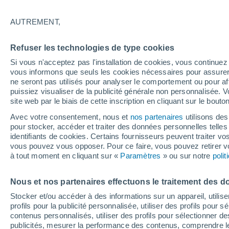
18°
AUTREMENT,
Nord-est
Refuser les technologies de type cookies
Sensation de 18°
9
-
21 km/
Si vous n'acceptez pas l'installation de cookies, vous continu
vous informons que seuls les cookies nécessaires pour assurer la
ne seront pas utilisés pour analyser le comportement ou pour af
puissiez visualiser de la publicité générale non personnalisée. V
Prévisions
site web par le biais de cette inscription en cliquant sur le bouto
Canicule en France : la vigilance orange s'ét
déjà ce samedi à 12h, découvrez les départe
Avec votre consentement, nous et
nos partenaires
utilisons des
concernés
pour stocker, accéder et traiter des données personnelles telles 
Météo 1 - 7 jours
Heure par heure
Actualité
Carte
identifiants de cookies. Certains fournisseurs peuvent traiter vo
vous pouvez vous opposer. Pour ce faire, vous pouvez retirer
à tout moment en cliquant sur «
Paramètres
» ou sur notre
poli
Demain
Lundi
Aujourd´hui
Nous et nos partenaires effectuons le traitement des d
9 Août
10 Août
8 Août
Stocker et/ou accéder à des informations sur un appareil, utilise
profils pour la publicité personnalisée, utiliser des profils pour 
contenus personnalisés, utiliser des profils pour sélectionner
publicités, mesurer la performance des contenus, comprendre le