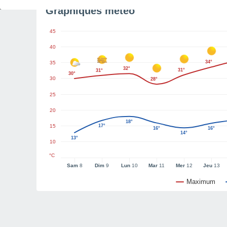
Graphiques météo
45
40
34°
35
32°
31°
31°
30°
30
28°
25
20
18°
15
17°
16°
16°
14°
13°
10
°C
Sam
8
Dim
9
Lun
10
Mar
11
Mer
12
Jeu
13
Maximum