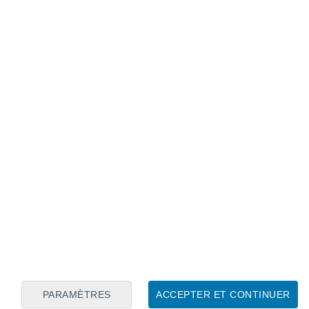
Calendrier lunaire
Lun
Mar
Mer
Jeu
Ven
Sam
Dim
8
9
10
11
12
13
14
15
16
17
18
19
20
21
PARAMÈTRES
ACCEPTER ET CONTINUER