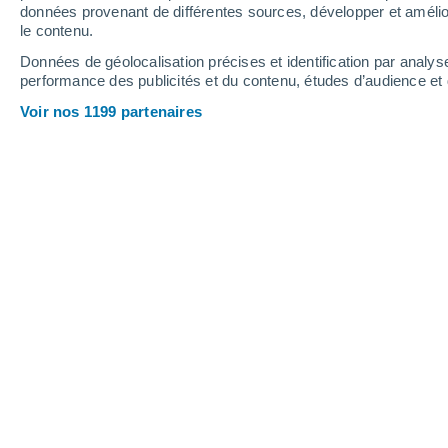
données provenant de différentes sources, développer et amélior
le contenu.
31°
/
17°
32°
/
18°
30°
/
13°
Données de géolocalisation précises et identification par analys
performance des publicités et du contenu, études d’audience e
16
-
33
km/h
19
-
38
km/h
16
14
-
26
km/h
Voir nos 1199 partenaires
Météo Roedt aujourd´hui
, 8 août
Éclaircies
18°
09:00
T. ressentie
18°
Ensoleillé
20°
10:00
T. ressentie
20°
Ensoleillé
24°
11:00
T. ressentie
25°
Ensoleillé
25°
12:00
T. ressentie
26°