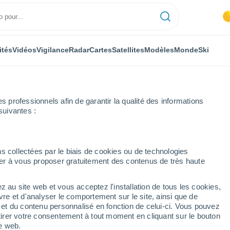
ités
Vidéos
Vigilance
Radar
Cartes
Satellites
Modèles
Monde
Ski
professionnels afin de garantir la qualité des informations
suivantes :
Roedt
s collectées par le biais de cookies ou de technologies
nuer à vous proposer gratuitement des contenus de très haute
z au site web et vous acceptez l'installation de tous les cookies,
...
vre et d'analyser le comportement sur le site, ainsi que de
é et du contenu personnalisé en fonction de celui-ci. Vous pouvez
Heure par heure
tirer votre consentement à tout moment en cliquant sur le bouton
Ciel dégagé dans les prochaines
te web.
heures