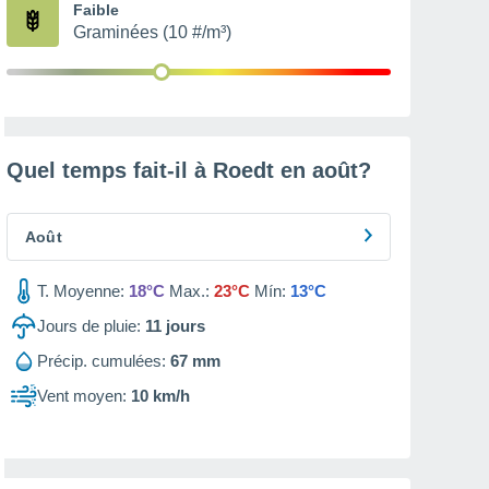
Faible
Graminées (10 #/m³)
Quel temps fait-il à Roedt en
août
?
Août
T. Moyenne:
18°C
Max.:
23°C
Mín:
13°C
Jours de pluie:
11
jours
Précip. cumulées:
67 mm
Vent moyen:
10 km/h