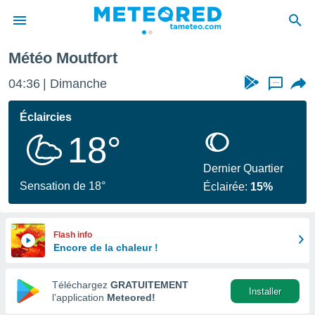
Météo Moutfort
e
ntialité
04:36
Dimanche
...
enu de
o.com
Éclaircies
o.com) a
18°
aré par
onnels
Dernier Quartier
arantir
Sensation de 18°
Éclairée:
15%
té des
ions
. Vous
accéder
Flash info
e en
Encore de la chaleur !
 les
Téléchargez
GRATUITEMENT
s :
Installer
l’application
Meteored!
r les