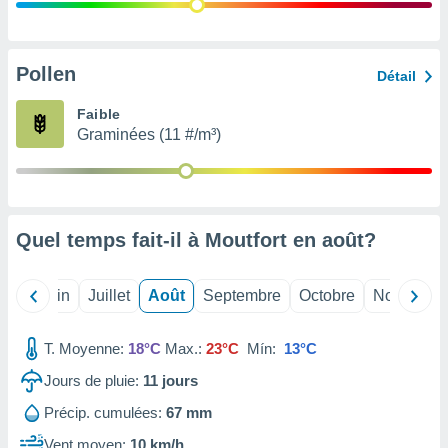
nées
lles sur
d'un
égitime,
Pollen
Détail
vous
vous
Faible
 Pour ce
Graminées (11 #/m³)
ous
etirer
ement
 opposer
Quel temps fait-il à Moutfort en
août
?
ement
nées à
ment en
Mai
Juin
Juillet
Août
Septembre
Octobre
Novembre
 sur «
res
» ou
e
T. Moyenne:
18°C
Max.:
23°C
Mín:
13°C
que de
kies
Jours de pluie:
11
jours
ite web.
Précip. cumulées:
67 mm
t nos
Vent moyen:
10 km/h