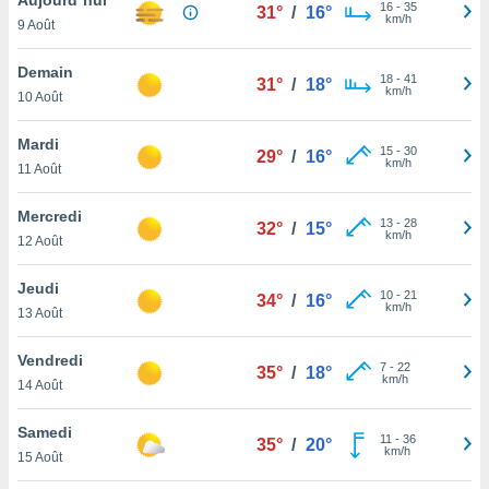
n «
16
-
35
31°
/
16°
km/h
9 Août
 et
r »,
cédez au
Demain
18
-
41
31°
/
18°
 et vous
km/h
10 Août
z
ation de
Mardi
15
-
30
29°
/
16°
km/h
11 Août
qu'ils
 nous ou
aires,
Mercredi
13
-
28
32°
/
15°
km/h
12 Août
nt de
t
Jeudi
10
-
21
er le
34°
/
16°
km/h
13 Août
ement
te, ainsi
Vendredi
7
-
22
35°
/
18°
km/h
per un
14 Août
écifique
us
Samedi
11
-
36
de la
35°
/
20°
km/h
15 Août
 et du