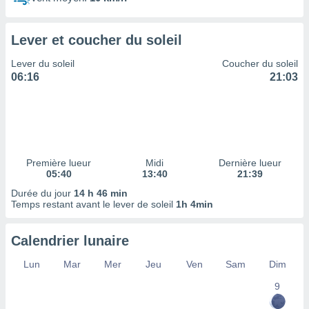
ires
ons le
ent des
Lever et coucher du soleil
es
 :
Lever du soleil
Coucher du soleil
et/ou
06:16
21:03
 à des
ions sur
eil,
des
limitées
Première lueur
Midi
Dernière lueur
nner la
05:40
13:40
21:39
, créer
ils pour
Durée du jour
14 h 46 min
ité
Temps restant avant le lever de soleil
1h 4min
lisée,
des
Calendrier lunaire
our
nner des
Lun
Mar
Mer
Jeu
Ven
Sam
Dim
és
lisées,
9
s profils
enus