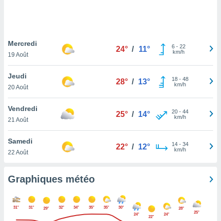
logies
e
s
Mercredi
tez pas
6
-
22
24°
/
11°
km/h
ation de
19 Août
, vous
z à
Jeudi
18
-
48
28°
/
13°
à notre
km/h
20 Août
.com.
Vendredi
 cas,
20
-
44
25°
/
14°
km/h
us
21 Août
ns que
s
Samedi
14
-
34
22°
/
12°
km/h
22 Août
ires
urer la
on sur le
Graphiques météo
 seront
, et que
ies ne
31°
31°
32°
34°
35°
35°
30°
29°
28°
as
25°
24°
24°
22°