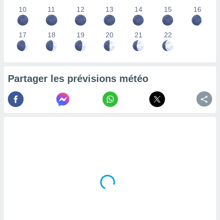
lisés,
10
11
12
13
14
15
16
des
our
17
18
19
20
21
22
nner des
s
lisés,
la
ance des
Partager les prévisions météo
s,
la
ance des
s,
dre les
par le
ques ou
inaisons
ées
nt de
tes
,
er et
r les