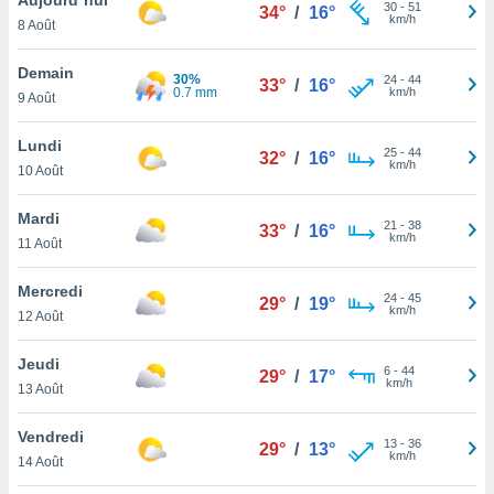
n «
30
-
51
34°
/
16°
km/h
8 Août
 et
r »,
cédez au
Demain
30%
24
-
44
33°
/
16°
 et vous
0.7 mm
km/h
9 Août
z
ation de
Lundi
25
-
44
32°
/
16°
km/h
10 Août
qu'ils
 nous ou
aires,
Mardi
21
-
38
33°
/
16°
km/h
11 Août
nt de
t
Mercredi
24
-
45
er le
29°
/
19°
km/h
12 Août
ement
te, ainsi
Jeudi
6
-
44
29°
/
17°
km/h
per un
13 Août
écifique
us
Vendredi
13
-
36
de la
29°
/
13°
km/h
14 Août
 et du