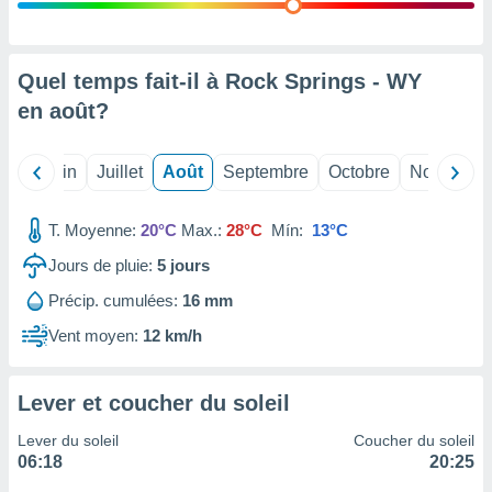
nées
lles sur
d'un
égitime,
Quel temps fait-il à Rock Springs - WY
vous
en
août
?
vous
 Pour ce
ous
Mai
Juin
Juillet
Août
Septembre
Octobre
Novembre
etirer
ement
T. Moyenne:
20°C
Max.:
28°C
Mín:
13°C
 opposer
ement
Jours de pluie:
5
jours
nées à
Précip. cumulées:
16 mm
ment en
 sur «
Vent moyen:
12 km/h
res
» ou
e
que de
Lever et coucher du soleil
kies
ite web.
Lever du soleil
Coucher du soleil
06:18
20:25
t nos