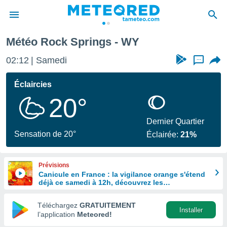
Météo Rock Springs - WY
e
ntialité
02:12
Samedi
...
enu de
o.com
Éclaircies
o.com) a
20°
aré par
onnels
Dernier Quartier
arantir
Sensation de 20°
Éclairée:
21%
té des
ions
. Vous
Prévisions
accéder
Canicule en France : la vigilance orange s'étend
e en
déjà ce samedi à 12h, découvrez les
 les
départements concernés
Téléchargez
GRATUITEMENT
s :
Installer
l’application
Meteored!
r les