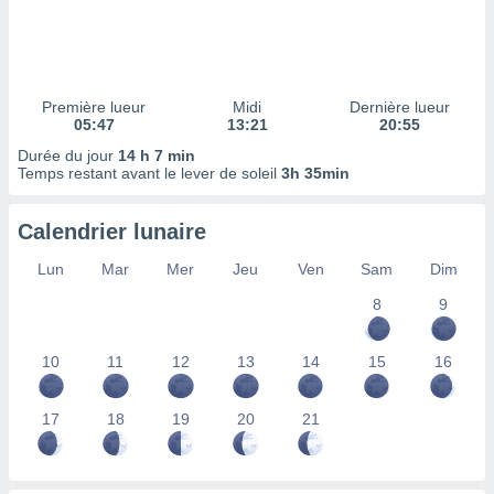
ires
ons le
ent des
es
 :
Première lueur
Midi
Dernière lueur
et/ou
05:47
13:21
20:55
 à des
Durée du jour
14 h 7 min
ions sur
Temps restant avant le lever de soleil
3h 35min
eil,
des
limitées
Calendrier lunaire
nner la
Lun
Mar
Mer
Jeu
Ven
Sam
Dim
, créer
ils pour
8
9
ité
lisée,
10
11
12
13
14
15
16
des
our
nner des
17
18
19
20
21
és
lisées,
s profils
enus