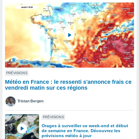
n «
 et
r »,
cédez au
 et vous
z
ation de
qu'ils
 nous ou
aires,
nt de
PRÉVISIONS
t
Météo en France : le ressenti s'annonce frais ce
er le
vendredi matin sur ces régions
ement
te, ainsi
Tristan Bergen
per un
écifique
PRÉVISIONS
us
Orages à surveiller ce week-end et début
de la
de semaine en France. Découvrez les
 et du
prévisions météo à jour