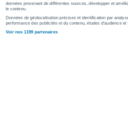
5.4 mm
données provenant de différentes sources, développer et amélior
le contenu.
33°
/
17°
36°
/
20°
30°
/
18°
Données de géolocalisation précises et identification par analys
performance des publicités et du contenu, études d’audience e
10
-
23
km/h
20
-
43
km/h
10
17
-
39
km/h
Voir nos 1199 partenaires
Météo Roche aujourd´hui
, 7 août
Ensoleillé
30°
16:00
T. ressentie
29°
Ensoleillé
30°
17:00
T. ressentie
29°
Ensoleillé
30°
18:00
T. ressentie
28°
Ensoleillé
29°
19:00
T. ressentie
28°