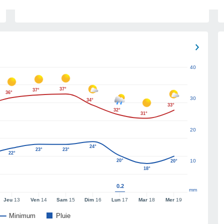
40
37°
37°
36°
30
34°
33°
32°
31°
20
24°
23°
23°
22°
20°
10
20°
18°
0.2
mm
Jeu
13
Ven
14
Sam
15
Dim
16
Lun
17
Mar
18
Mer
19
Minimum
Pluie