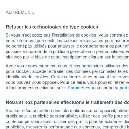
30°
AUTREMENT,
Nord
Refuser les technologies de type cookies
Sensation de 29°
17
-
39 km
Si vous n'acceptez pas l'installation de cookies, vous continu
vous informons que seuls les cookies nécessaires pour assurer la
ne seront pas utilisés pour analyser le comportement ou pour af
puissiez visualiser de la publicité générale non personnalisée. V
Astronomie
site web par le biais de cette inscription en cliquant sur le bouto
Une fusée de SpaceX s’écrase sur la Lune et 
les regards se tournent vers notre satellite à l
Avec votre consentement, nous et
nos partenaires
utilisons des
recherche du cratère
pour stocker, accéder et traiter des données personnelles telles 
Météo 1 - 7 jours
Heure par heure
Actualité
Carte 
identifiants de cookies. Certains fournisseurs peuvent traiter vo
vous pouvez vous opposer. Pour ce faire, vous pouvez retirer
à tout moment en cliquant sur «
Paramètres
» ou sur notre
poli
Demain
Dimanche
Aujourd´hui
Nous et nos partenaires effectuons le traitement des d
8 Août
9 Août
7 Août
Stocker et/ou accéder à des informations sur un appareil, utilise
profils pour la publicité personnalisée, utiliser des profils pour 
contenus personnalisés, utiliser des profils pour sélectionner
publicités, mesurer la performance des contenus, comprendre le
60%