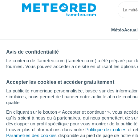
Météo
Actual
Avis de confidentialité
Le contenu de Tameteo.com (tameteo.com) a été préparé par des 
fournies. Vous pouvez accéder à ce site en utilisant les options 
Accepter les cookies et accéder gratuitement
Accueil
Auvergne-Rhône-Alpes
Isère
Roche
La publicité numérique personnalisée, basée sur des information
similaires, nous permet de financer notre activité afin de conti
Météo Roche (Isère)
qualité.
En cliquant sur le bouton « Accepter et continuer », vous accéde
16:02
Vendredi
qu'ils soient à nous ou à partenaires, qui nous permettent de sui
développer un profil spécifique pour vous montrer de la publicit
trouver plus d'informations dans notre
Politique de cookies
et re
Ensoleillé
Paramètres des cookies
disponible au pied de page de notre si