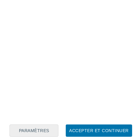
Calendrier lunaire
Lun
Mar
Mer
Jeu
Ven
Sam
Dim
7
8
9
10
11
12
13
14
15
16
17
18
19
20
PARAMÈTRES
ACCEPTER ET CONTINUER