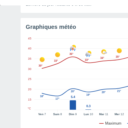
Lumière du jour restante
5 h 30 min
Graphiques météo
45
40
36°
35°
34°
35
33°
33°
30°
30
25
20
21°
20°
20°
19°
18°
5.4
17°
15
0.3
°C
Ven
7
Sam
8
Dim
9
Lun
10
Mar
11
Mer
12
Maximum