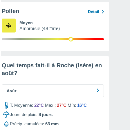
Pollen
Détail
Moyen
Ambroisie (48 #/m³)
Quel temps fait-il à Roche (Isère) en
août
?
Août
T. Moyenne:
22°C
Max.:
27°C
Mín:
16°C
Jours de pluie:
8
jours
Précip. cumulées:
63 mm