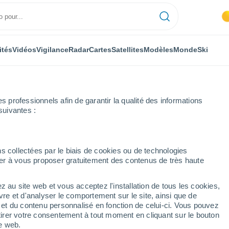
ités
Vidéos
Vigilance
Radar
Cartes
Satellites
Modèles
Monde
Ski
professionnels afin de garantir la qualité des informations
suivantes :
s collectées par le biais de cookies ou de technologies
nuer à vous proposer gratuitement des contenus de très haute
z au site web et vous acceptez l'installation de tous les cookies,
...
vre et d'analyser le comportement sur le site, ainsi que de
é et du contenu personnalisé en fonction de celui-ci. Vous pouvez
Heure par heure
tirer votre consentement à tout moment en cliquant sur le bouton
Ciel dégagé dans les prochaines
te web.
heures