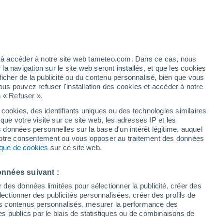
Vigilance jaune
Alerte canicule de niveau modéré à
Roche aujourd’hui
/h
ez à accéder à notre site web tameteo.com. Dans ce cas, nous
 navigation sur le site web seront installés, et que les cookies
ficher de la publicité ou du contenu personnalisé, bien que vous
ous pouvez refuser l'installation des cookies et accéder à notre
n « Refuser ».
tous
a
 cookies, des identifiants uniques ou des technologies similaires
que votre visite sur ce site web, les adresses IP et les
des températures
Radar de pluie
Satellites
Modèles
s données personnelles sur la base d'un intérêt légitime, auquel
 votre consentement ou vous opposer au traitement des données
tique de cookies
sur ce site web.
Lundi
Mardi
Mercredi
Jeudi
onnées suivant :
10 Août
11 Août
12 Août
13 Août
r des données limitées pour sélectionner la publicité, créer des
sélectionner des publicités personnalisées, créer des profils de
 des contenus personnalisés, mesurer la performance des
s publics par le biais de statistiques ou de combinaisons de
60%