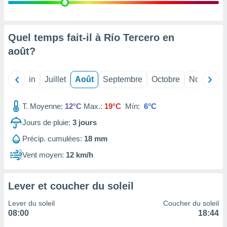
nées
lles sur
d'un
égitime,
Quel temps fait-il à Río Tercero en
vous
août
?
vous
 Pour ce
ous
Mai
Juin
Juillet
Août
Septembre
Octobre
Novembre
etirer
ement
T. Moyenne:
12°C
Max.:
19°C
Mín:
6°C
 opposer
ement
Jours de pluie:
3
jours
nées à
Précip. cumulées:
18 mm
ment en
 sur «
Vent moyen:
12 km/h
res
» ou
e
que de
Lever et coucher du soleil
kies
ite web.
Lever du soleil
Coucher du soleil
08:00
18:44
t nos