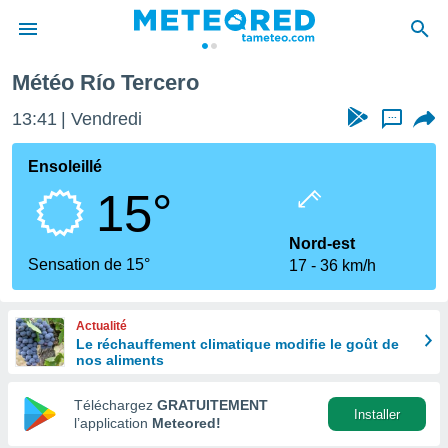
Météo Río Tercero
e
ntialité
13:41
Vendredi
...
enu de
o.com
Ensoleillé
o.com) a
15°
aré par
onnels
Nord-est
arantir
Sensation de 15°
17
36 km/h
té des
ions
. Vous
Actualité
accéder
Le réchauffement climatique modifie le goût de
e en
nos aliments
 les
Téléchargez
GRATUITEMENT
s :
Installer
l’application
Meteored!
r les