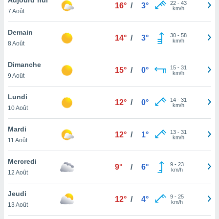
n «
22
-
43
16°
/
3°
km/h
7 Août
 et
r »,
cédez au
Demain
30
-
58
14°
/
3°
 et vous
km/h
8 Août
z
ation de
Dimanche
15
-
31
15°
/
0°
km/h
9 Août
qu'ils
 nous ou
aires,
Lundi
14
-
31
12°
/
0°
km/h
10 Août
nt de
t
Mardi
13
-
31
er le
12°
/
1°
km/h
11 Août
ement
te, ainsi
Mercredi
9
-
23
9°
/
6°
km/h
per un
12 Août
écifique
us
Jeudi
9
-
25
de la
12°
/
4°
km/h
13 Août
 et du