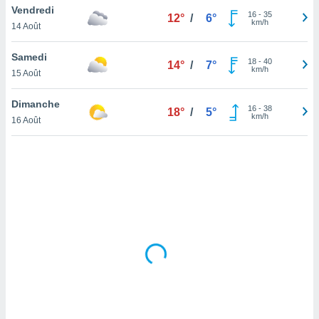
Vendredi
lisé en
16
-
35
12°
/
6°
km/h
 de
14 Août
. Vous
rouver
Samedi
18
-
40
14°
/
7°
km/h
15 Août
ations
re
Dimanche
que de
16
-
38
18°
/
5°
km/h
kies
16 Août
r votre
ement à
ment en
sur le
res des
kies
le au
page de
te web.
MENT,
 les