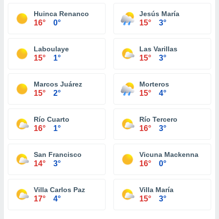
Huinca Renanco
Jesús María
16°
0°
15°
3°
Laboulaye
Las Varillas
15°
1°
15°
3°
Marcos Juárez
Morteros
15°
2°
15°
4°
Río Cuarto
Río Tercero
16°
1°
16°
3°
San Francisco
Vicuna Mackenna
14°
3°
16°
0°
Villa Carlos Paz
Villa María
17°
4°
15°
3°