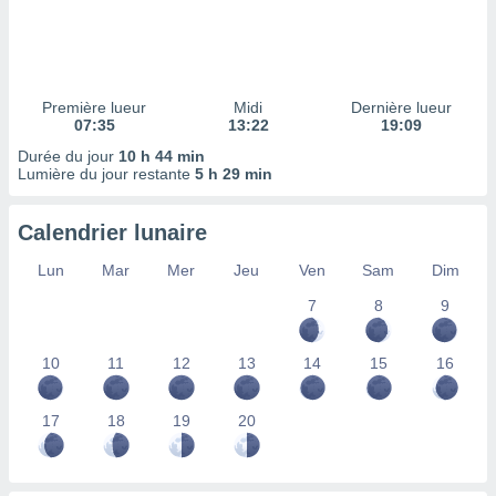
ires
ons le
ent des
es
 :
Première lueur
Midi
Dernière lueur
et/ou
07:35
13:22
19:09
 à des
Durée du jour
10 h 44 min
ions sur
Lumière du jour restante
5 h 29 min
eil,
des
limitées
Calendrier lunaire
nner la
Lun
Mar
Mer
Jeu
Ven
Sam
Dim
, créer
ils pour
7
8
9
ité
lisée,
10
11
12
13
14
15
16
des
our
nner des
17
18
19
20
és
lisées,
s profils
enus