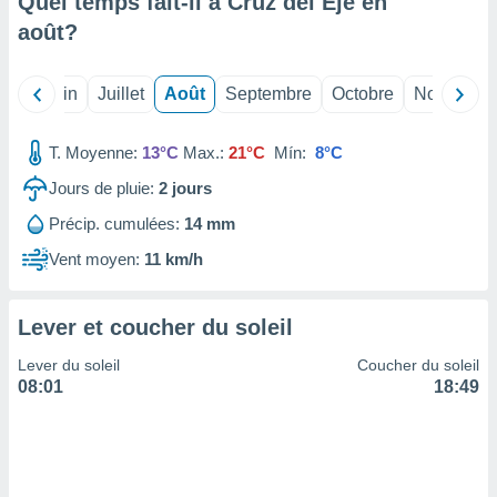
Quel temps fait-il à Cruz del Eje en
nées
août
?
lles sur
d'un
égitime,
Mai
Juin
Juillet
Août
Septembre
Octobre
Novembre
vous
vous
 Pour ce
T. Moyenne:
13°C
Max.:
21°C
Mín:
8°C
ous
etirer
Jours de pluie:
2
jours
Précip. cumulées:
14 mm
ement
 opposer
Vent moyen:
11 km/h
ement
nées à
ment en
Lever et coucher du soleil
 sur «
res
» ou
Lever du soleil
Coucher du soleil
e
08:01
18:49
que de
kies
ite web.
t nos