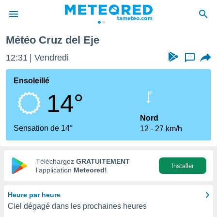
Météo Cruz del Eje
e
ntialité
12:31
Vendredi
...
enu de
o.com
Ensoleillé
o.com) a
14°
aré par
onnels
Nord
arantir
Sensation de 14°
12
27 km/h
té des
ions
. Vous
accéder
Téléchargez
GRATUITEMENT
Installer
e en
l’application
Meteored!
 les
Heure par heure
s :
Ciel dégagé dans les prochaines heures
r les