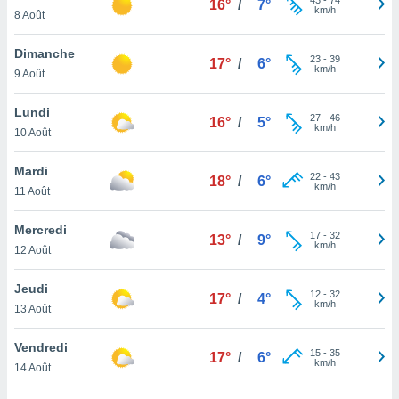
16°
/
7°
n «
km/h
8 Août
 et
r »,
Dimanche
cédez au
23
-
39
17°
/
6°
km/h
 et vous
9 Août
z
ation de
Lundi
27
-
46
16°
/
5°
km/h
10 Août
qu'ils
 nous ou
Mardi
aires,
22
-
43
18°
/
6°
km/h
11 Août
nt de
t
Mercredi
17
-
32
13°
/
9°
er le
km/h
12 Août
ement
te, ainsi
Jeudi
12
-
32
17°
/
4°
km/h
13 Août
per un
écifique
us
Vendredi
15
-
35
17°
/
6°
de la
km/h
14 Août
 et du