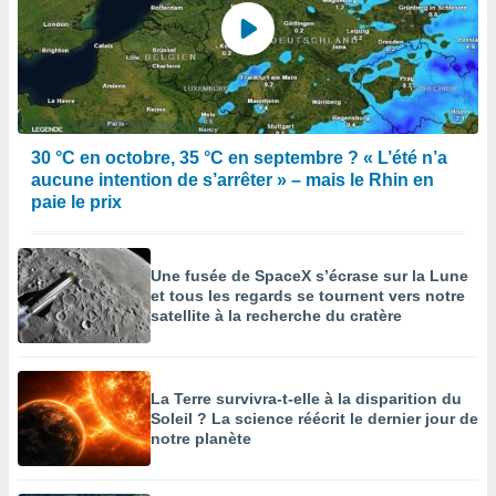
30 °C en octobre, 35 °C en septembre ? « L’été n’a
aucune intention de s’arrêter » – mais le Rhin en
paie le prix
Une fusée de SpaceX s’écrase sur la Lune
et tous les regards se tournent vers notre
satellite à la recherche du cratère
La Terre survivra-t-elle à la disparition du
Soleil ? La science réécrit le dernier jour de
notre planète