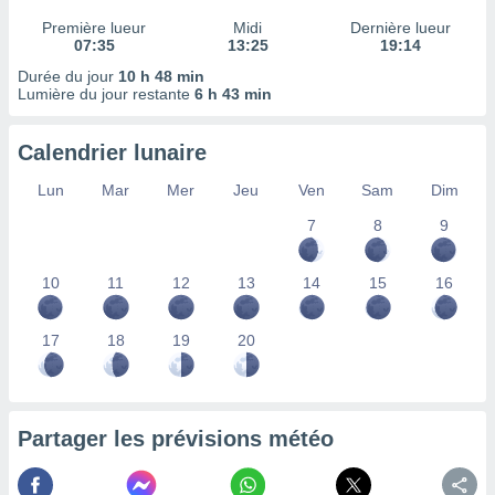
ires
ons le
Première lueur
Midi
Dernière lueur
ent des
07:35
13:25
19:14
es
Durée du jour
10 h 48 min
 :
Lumière du jour restante
6 h 43 min
et/ou
 à des
Calendrier lunaire
ions sur
eil,
Lun
Mar
Mer
Jeu
Ven
Sam
Dim
des
limitées
7
8
9
nner la
10
11
12
13
14
15
16
, créer
ils pour
ité
17
18
19
20
lisée,
des
our
nner des
és
Partager les prévisions météo
lisées,
s profils
enus