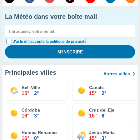
La Météo dans votre boîte mail
J'ai lu et j'accepte la politique de privacité
Principales villes
Autres villes
Bell Ville
Canals
15°
2°
15°
2°
Córdoba
Cruz del Eje
16°
3°
16°
6°
Huinca Renanco
Jesús María
16°
0°
15°
3°