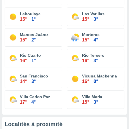
Laboulaye
Las Varillas
15°
1°
15°
3°
Marcos Juárez
Morteros
15°
2°
15°
4°
Río Cuarto
Río Tercero
16°
1°
16°
3°
San Francisco
Vicuna Mackenna
14°
3°
16°
0°
Villa Carlos Paz
Villa María
17°
4°
15°
3°
Localités à proximité